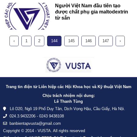
Người Việt Nam đầu tiên tạo
được chất phụ gia maltodextrin
từ sắn
‹
1
2
144
145
146
147
›
Trang tin điện tử Liên hiệp các Hội Khoa học và Kỹ thuật Việt Nam
Chịu trách nhiệm nội dung:
Lê Thanh Tùng
Lô D20, Ngõ 19 Phố Duy Tân, Dịch Vọng Hậu, Cầu Giấy, Hà Nội.
024.3.9432206 - 0243 9438108
banbientapvusta@gmail.com
Copyright © 2014 - VUSTA. All rights reserved