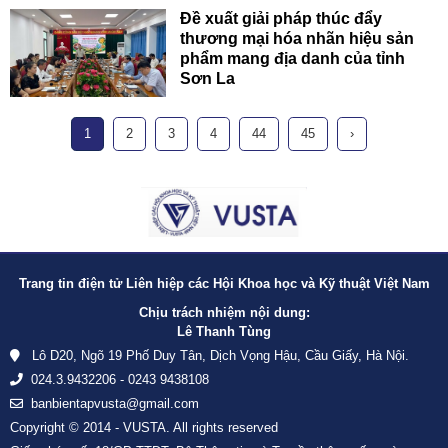
Đề xuất giải pháp thúc đẩy
thương mại hóa nhãn hiệu sản
phẩm mang địa danh của tỉnh
Sơn La
1
2
3
4
44
45
›
Trang tin điện tử Liên hiệp các Hội Khoa học và Kỹ thuật Việt Nam
Chịu trách nhiệm nội dung:
Lê Thanh Tùng
Lô D20, Ngõ 19 Phố Duy Tân, Dịch Vọng Hậu, Cầu Giấy, Hà Nội.
024.3.9432206 - 0243 9438108
banbientapvusta@gmail.com
Copyright © 2014 - VUSTA. All rights reserved