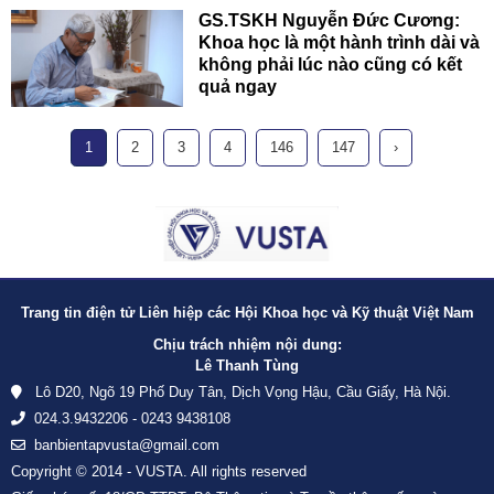
GS.TSKH Nguyễn Đức Cương:
Khoa học là một hành trình dài và
không phải lúc nào cũng có kết
quả ngay
1
2
3
4
146
147
›
Trang tin điện tử Liên hiệp các Hội Khoa học và Kỹ thuật Việt Nam
Chịu trách nhiệm nội dung:
Lê Thanh Tùng
Lô D20, Ngõ 19 Phố Duy Tân, Dịch Vọng Hậu, Cầu Giấy, Hà Nội.
024.3.9432206 - 0243 9438108
banbientapvusta@gmail.com
Copyright © 2014 - VUSTA. All rights reserved