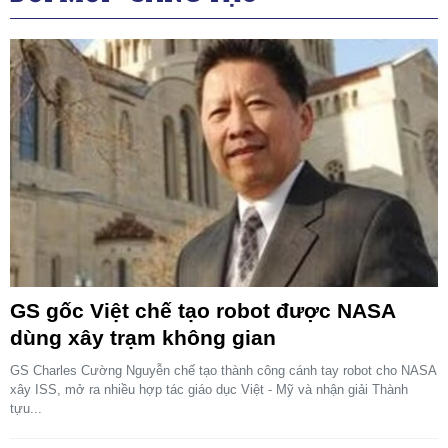
GS gốc Việt chế tạo robot được NASA
dùng xây trạm không gian
GS Charles Cường Nguyễn chế tạo thành công cánh tay robot cho NASA
xây ISS, mở ra nhiều hợp tác giáo dục Việt - Mỹ và nhận giải Thành
tựu...