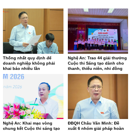
Thống nhất quy định để
Nghệ An: Trao 44 giải thưởng
doanh nghiệp không phải
Cuộc thi Sáng tạo dành cho
khai báo nhiều lần
thanh, thiếu niên, nhi đồng
Nghệ An: Khai mạc vòng
ĐBQH Châu Văn Minh: Đề
chung kết Cuộc thi sáng tạo
xuất 6 nhóm giải pháp hoàn