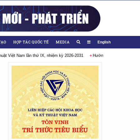
TẠO
HỢP TÁC QUỐC TẾ
MEDIA
English
ướng tới Đại hội lần thứ XIV của Đảng
Chào mừng Đại hội đại biểu Đản