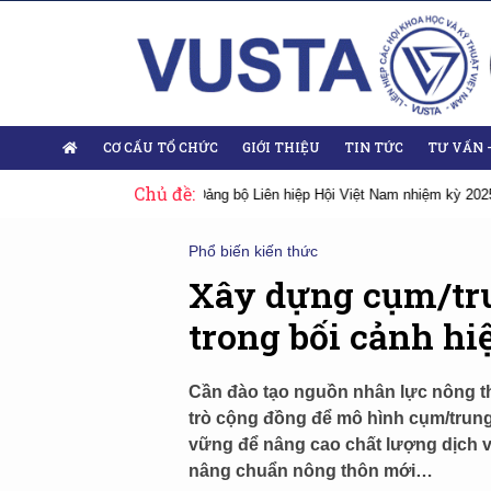
CƠ CẤU TỔ CHỨC
GIỚI THIỆU
TIN TỨC
TƯ VẤN 
Chủ đề:
ội Việt Nam nhiệm kỳ 2025-2030
Sự kiện tiêu biểu
Đại hội Liên hiệp 
Phổ biến kiến thức
Xây dựng cụm/tr
trong bối cảnh hi
Cần đào tạo nguồn nhân lực nông th
trò cộng đồng để mô hình cụm/trun
vững để nâng cao chất lượng dịch vụ 
nâng chuẩn nông thôn mới…