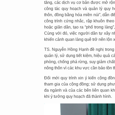
tăng, các dịch vụ cơ bản được mở rộng.
công tác quy hoạch và quản lý quy 
thôn, đồng bằng hóa miền núi”, dẫn đ
công trình cứng nhắc, rập khuôn theo
hoặc giãn dân, tạo ra “phố trong làng
Cùng với đó, việc người dân tự xây n
khiến cảnh quan làng quê trở nên lộn 
TS. Nguyễn Hồng Hạnh đề nghị trong 
quản lý, sử dụng tiết kiệm, hiệu quả 
phòng, chống phá rừng, suy giảm chất 
nông thôn vì các khu vực cần bảo tồn t
Đổi mới quy trình xin ý kiến cộng đồ
tham gia của cộng đồng; sử dụng phư
đa ngành và của các bên liên quan khác
khi ý tưởng quy hoạch đã thành hình.