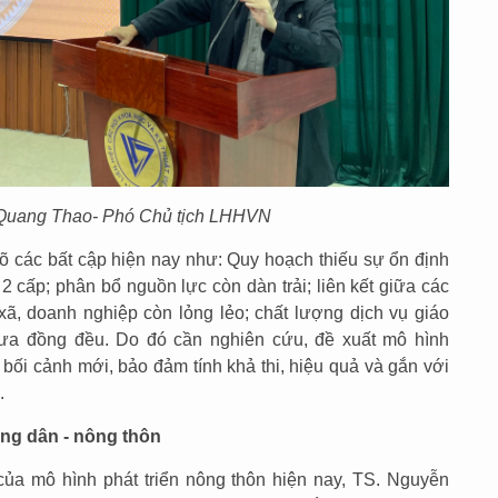
Quang Thao
- Phó Chủ tịch LHHVN
các bất cập hiện nay như: Quy hoạch thiếu sự ổn định
 cấp; phân bổ nguồn lực còn dàn trải; liên kết giữa các
ã, doanh nghiệp còn lỏng lẻo; chất lượng dịch vụ giáo
hưa đồng đều. Do đó cần nghiên cứu, đề xuất mô hình
bối cảnh mới, bảo đảm tính khả thi, hiệu quả và gắn với
.
ông dân - nông thôn
của mô hình phát triển nông thôn hiện nay, TS. Nguyễn