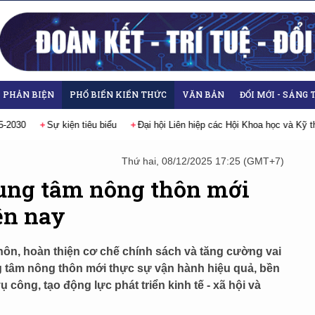
- PHẢN BIỆN
PHỔ BIẾN KIẾN THỨC
VĂN BẢN
ĐỔI MỚI - SÁNG 
các Hội Khoa học và Kỹ thuật Việt Nam lần thứ IX, nhiệm kỳ 2026-2031
H
Thứ hai, 08/12/2025 17:25 (GMT+7)
ung tâm nông thôn mới
ện nay
ôn, hoàn thiện cơ chế chính sách và tăng cường vai
g tâm nông thôn mới thực sự vận hành hiệu quả, bền
công, tạo động lực phát triển kinh tế - xã hội và