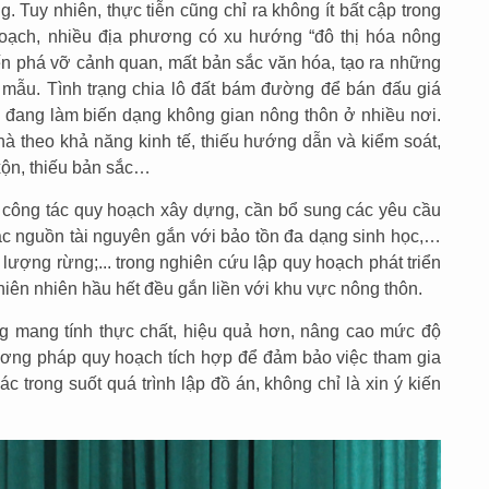
 Tuy nhiên, thực tiễn cũng chỉ ra không ít bất cập trong
hoạch, nhiều địa phương có xu hướng “đô thị hóa nông
ến phá vỡ cảnh quan, mất bản sắc văn hóa, tạo ra những
 mẫu. Tình trạng chia lô đất bám đường để bán đấu giá
”, đang làm biến dạng không gian nông thôn ở nhiều nơi.
hà theo khả năng kinh tế, thiếu hướng dẫn và kiểm soát,
xộn, thiếu bản sắc…
công tác quy hoạch xây dựng, cần bổ sung các yêu cầu
các nguồn tài nguyên gắn với bảo tồn đa dạng sinh học,…
lượng rừng;... trong nghiên cứu lập quy hoạch phát triển
hiên nhiên hầu hết đều gắn liền với khu vực nông thôn.
ng mang tính thực chất, hiệu quả hơn, nâng cao mức độ
ơng pháp quy hoạch tích hợp để đảm bảo việc tham gia
 trong suốt quá trình lập đồ án, không chỉ là xin ý kiến