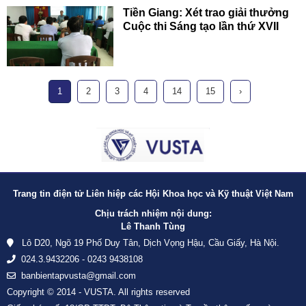
Tiền Giang: Xét trao giải thưởng
Cuộc thi Sáng tạo lần thứ XVII
1
2
3
4
14
15
›
Trang tin điện tử Liên hiệp các Hội Khoa học và Kỹ thuật Việt Nam
Chịu trách nhiệm nội dung:
Lê Thanh Tùng
Lô D20, Ngõ 19 Phố Duy Tân, Dịch Vọng Hậu, Cầu Giấy, Hà Nội.
024.3.9432206 - 0243 9438108
banbientapvusta@gmail.com
Copyright © 2014 - VUSTA. All rights reserved