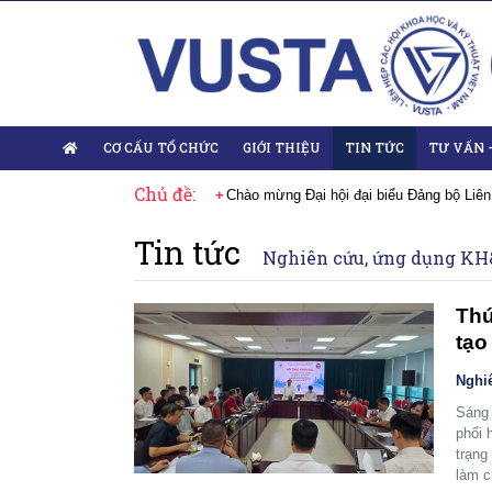
CƠ CẤU TỔ CHỨC
GIỚI THIỆU
TIN TỨC
TƯ VẤN 
Chủ đề:
 Đại hội lần thứ XIV của Đảng
Chào mừng Đại hội đại biểu Đảng bộ Liên
Tin tức
Nghiên cứu, ứng dụng K
Thú
tạo
Nghi
Sáng 
phối 
trạng
làm c