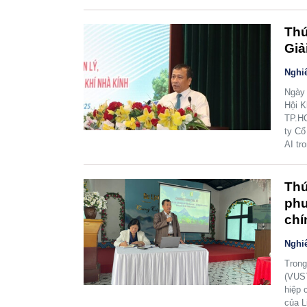
Thú
Giả
Nghi
Ngày 
Hội K
TP.HC
ty Cổ
AI tr
Thú
phư
chí
Nghi
Trong
(VUST
hiệp 
của L