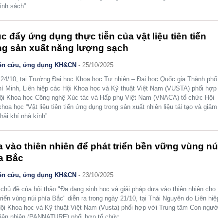
hính sách”.
c đẩy ứng dụng thực tiễn của vật liệu tiên tiến
ng sản xuất năng lượng sạch
ên cứu, ứng dụng KH&CN
- 25/10/2025
24/10, tại Trường Đại học Khoa học Tự nhiên – Đại học Quốc gia Thành phố
í Minh, Liên hiệp các Hội Khoa học và Kỹ thuật Việt Nam (VUSTA) phối hợp
ội Khoa học Công nghệ Xúc tác và Hấp phụ Việt Nam (VNACA) tổ chức Hội
khoa học “Vật liệu tiên tiến ứng dụng trong sản xuất nhiên liệu tái tạo và giảm
thải khí nhà kính”.
 vào thiên nhiên để phát triển bền vững vùng nú
a Bắc
ên cứu, ứng dụng KH&CN
- 23/10/2025
 chủ đề của hội thảo "Đa dạng sinh học và giải pháp dựa vào thiên nhiên cho
triển vùng núi phía Bắc" diễn ra trong ngày 21/10, tại Thái Nguyên do Liên hiệ
ội Khoa học và Kỹ thuật Việt Nam (Vusta) phối hợp với Trung tâm Con ngườ
iên nhiên (PANNATURE) phối hợp tổ chức.