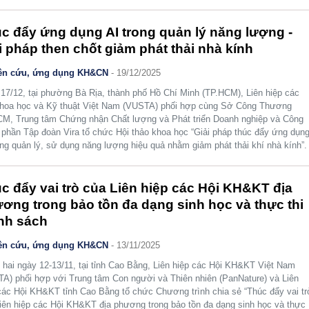
c đẩy ứng dụng AI trong quản lý năng lượng -
i pháp then chốt giảm phát thải nhà kính
ên cứu, ứng dụng KH&CN
- 19/12/2025
17/12, tại phường Bà Rịa, thành phố Hồ Chí Minh (TP.HCM), Liên hiệp các
hoa học và Kỹ thuật Việt Nam (VUSTA) phối hợp cùng Sở Công Thương
M, Trung tâm Chứng nhận Chất lượng và Phát triển Doanh nghiệp và Công
 phần Tập đoàn Vira tổ chức Hội thảo khoa học “Giải pháp thúc đẩy ứng dụn
ong quản lý, sử dụng năng lượng hiệu quả nhằm giảm phát thải khí nhà kính”.
c đẩy vai trò của Liên hiệp các Hội KH&KT địa
ơng trong bảo tồn đa dạng sinh học và thực thi
nh sách
ên cứu, ứng dụng KH&CN
- 13/11/2025
 hai ngày 12-13/11, tại tỉnh Cao Bằng, Liên hiệp các Hội KH&KT Việt Nam
A) phối hợp với Trung tâm Con người và Thiên nhiên (PanNature) và Liên
các Hội KH&KT tỉnh Cao Bằng tổ chức Chương trình chia sẻ “Thúc đẩy vai tr
iên hiệp các Hội KH&KT địa phương trong bảo tồn đa dạng sinh học và thực