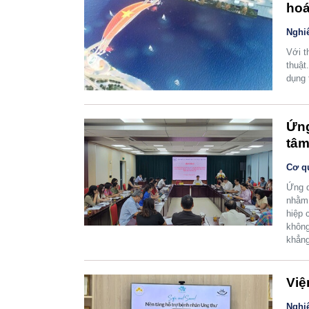
ho
Nghi
Với t
thuật
dụng 
Ứng
tâm
Cơ q
Ứng d
nhằm 
hiệp 
không
khẳng
Việ
Nghi