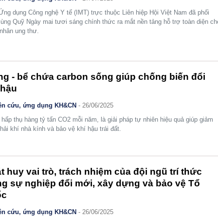
Ứng dụng Công nghệ Y tế (IMT) trực thuộc Liên hiệp Hội Việt Nam đã phối
ùng Quỹ Ngày mai tươi sáng chính thức ra mắt nền tảng hỗ trợ toàn diện ch
nhân ung thư.
g - bể chứa carbon sống giúp chống biến đổi
 hậu
ên cứu, ứng dụng KH&CN
- 26/06/2025
hấp thụ hàng tỷ tấn CO2 mỗi năm, là giải pháp tự nhiên hiệu quả giúp giảm
thải khí nhà kính và bảo vệ khí hậu trái đất.
t huy vai trò, trách nhiệm của đội ngũ trí thức
ng sự nghiệp đổi mới, xây dựng và bảo vệ Tổ
ốc
ên cứu, ứng dụng KH&CN
- 26/06/2025