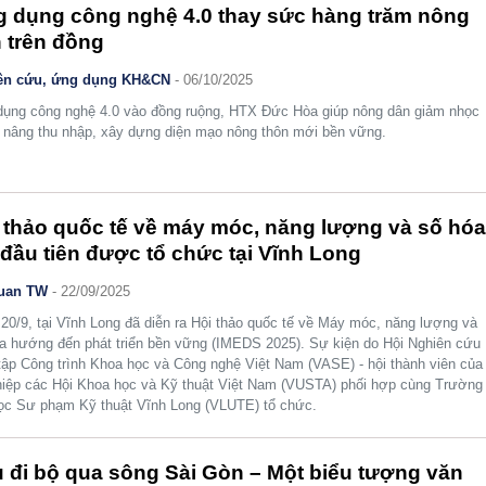
 dụng công nghệ 4.0 thay sức hàng trăm nông
 trên đồng
ên cứu, ứng dụng KH&CN
- 06/10/2025
ụng công nghệ 4.0 vào đồng ruộng, HTX Đức Hòa giúp nông dân giảm nhọc
 nâng thu nhập, xây dựng diện mạo nông thôn mới bền vững.
 thảo quốc tế về máy móc, năng lượng và số hó
 đầu tiên được tổ chức tại Vĩnh Long
uan TW
- 22/09/2025
20/9, tại Vĩnh Long đã diễn ra Hội thảo quốc tế về Máy móc, năng lượng và
a hướng đến phát triển bền vững (IMEDS 2025). Sự kiện do Hội Nghiên cứu
tập Công trình Khoa học và Công nghệ Việt Nam (VASE) - hội thành viên của
hiệp các Hội Khoa học và Kỹ thuật Việt Nam (VUSTA) phối hợp cùng Trường
ọc Sư phạm Kỹ thuật Vĩnh Long (VLUTE) tổ chức.
 đi bộ qua sông Sài Gòn – Một biểu tượng văn