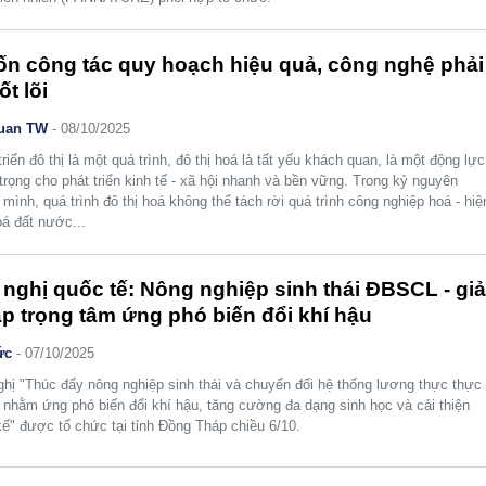
n công tác quy hoạch hiệu quả, công nghệ phải
ốt lõi
uan TW
- 08/10/2025
triển đô thị là một quá trình, đô thị hoá là tất yếu khách quan, là một động lực
trọng cho phát triển kinh tế - xã hội nhanh và bền vững. Trong kỷ nguyên
mình, quá trình đô thị hoá không thể tách rời quá trình công nghiệp hoá - hiệ
oá đất nước...
 nghị quốc tế: Nông nghiệp sinh thái ĐBSCL - giả
p trọng tâm ứng phó biến đổi khí hậu
ức
- 07/10/2025
ghị "Thúc đẩy nông nghiệp sinh thái và chuyển đổi hệ thống lương thực thực
nhằm ứng phó biến đổi khí hậu, tăng cường đa dạng sinh học và cải thiện
kế" được tổ chức tại tỉnh Đồng Tháp chiều 6/10.