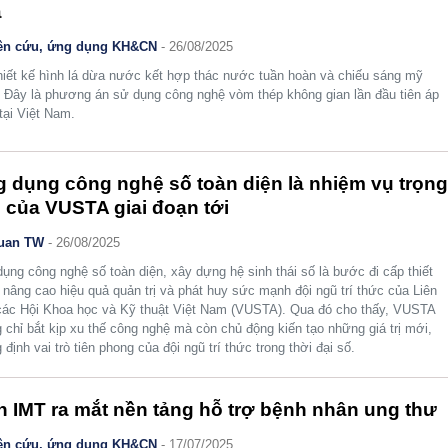
á
ên cứu, ứng dụng KH&CN
- 26/08/2025
hiết kế hình lá dừa nước kết hợp thác nước tuần hoàn và chiếu sáng mỹ
. Đây là phương án sử dụng công nghệ vòm thép không gian lần đầu tiên áp
tại Việt Nam.
 dụng công nghệ số toàn diện là nhiệm vụ trọn
 của VUSTA giai đoạn tới
uan TW
- 26/08/2025
ụng công nghệ số toàn diện, xây dựng hệ sinh thái số là bước đi cấp thiết
nâng cao hiệu quả quản trị và phát huy sức mạnh đội ngũ trí thức của Liên
các Hội Khoa học và Kỹ thuật Việt Nam (VUSTA). Qua đó cho thấy, VUSTA
 chỉ bắt kịp xu thế công nghệ mà còn chủ động kiến tạo những giá trị mới,
 định vai trò tiên phong của đội ngũ trí thức trong thời đại số.
n IMT ra mắt nền tảng hỗ trợ bệnh nhân ung thư
ên cứu, ứng dụng KH&CN
- 17/07/2025