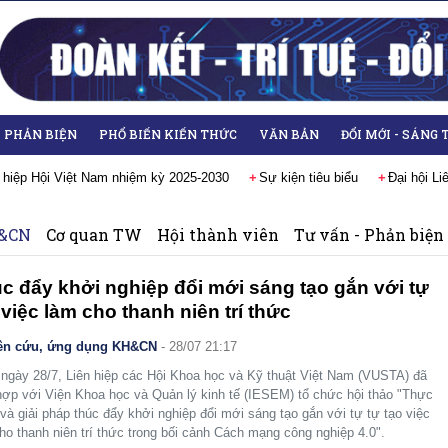
- PHẢN BIỆN
PHỔ BIẾN KIẾN THỨC
VĂN BẢN
ĐỔI MỚI - SÁNG 
 hiệp Hội Việt Nam nhiệm kỳ 2025-2030
Sự kiện tiêu biểu
Đại hội L
H&CN
Cơ quan TW
Hội thành viên
Tư vấn - Phản biện
c đẩy khởi nghiệp đổi mới sáng tạo gắn với tự
 việc làm cho thanh niên trí thức
ên cứu, ứng dụng KH&CN
- 28/07 21:17
ngày 28/7, Liên hiệp các Hội Khoa học và Kỹ thuật Việt Nam (VUSTA) đã
hợp với Viện Khoa học và Quản lý kinh tế (IESEM) tổ chức hội thảo "Thực
 và giải pháp thúc đẩy khởi nghiệp đổi mới sáng tạo gắn với tự tự tạo việc
ho thanh niên trí thức trong bối cảnh Cách mạng công nghiệp 4.0".