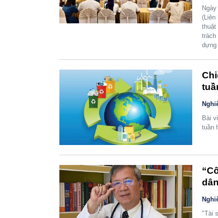
Ngày 
(Liên
thuật
trách
dựng 
Chi
tuầ
Nghi
Bài v
tuần 
“Cô
dâ
Nghi
"Tài 