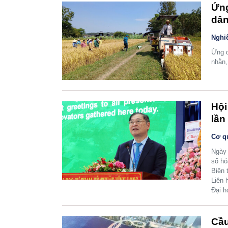
Ứng
dân
Nghi
Ứng d
nhằn,
Hội
lần
Cơ q
Ngày 
số hó
Biên 
Liên 
Đại h
Cầu