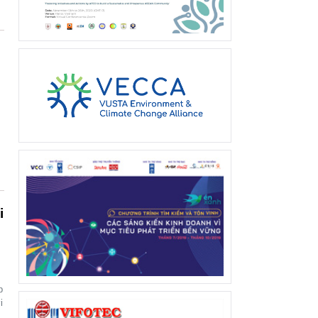
i
p
i