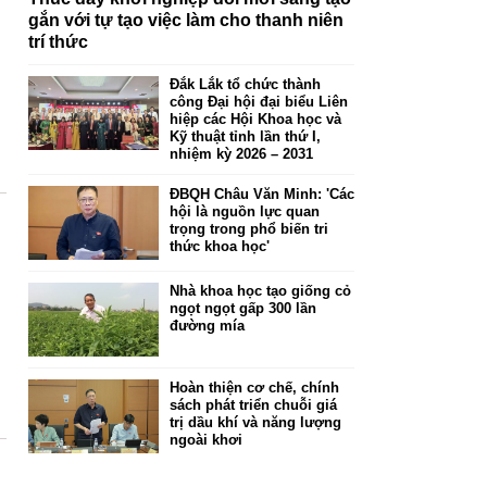
gắn với tự tạo việc làm cho thanh niên
trí thức
Đắk Lắk tổ chức thành
công Đại hội đại biểu Liên
hiệp các Hội Khoa học và
Kỹ thuật tỉnh lần thứ I,
nhiệm kỳ 2026 – 2031
ĐBQH Châu Văn Minh: 'Các
hội là nguồn lực quan
a
trọng trong phổ biến tri
thức khoa học'
Nhà khoa học tạo giống cỏ
ngọt ngọt gấp 300 lần
đường mía
Hoàn thiện cơ chế, chính
sách phát triển chuỗi giá
trị dầu khí và năng lượng
ngoài khơi