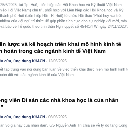
25/6/2025, tại Tp. Huế, Liên hiệp các Hội Khoa học và Kỹ thuật Việt Nam
 hiệp Hội Việt Nam) chủ trì, phối hợp với Liên hiệp các Hội Khoa học và Kỹ
 thành phố Huế (Liên hiệp Hội TP. Huế) tổ chức Hội thảo “Phát huy vai trò,
 nhiệm của đội ngũ trí thức để góp phần tích cực cho sự nghiệp đổi mới, xây
và bảo vệ Tổ quốc theo tinh thần Nghị quyết số 45-NQ/TW ngày 24/11/2023”
ến lược và kế hoạch triển khai mô hình kinh tế
n hoàn trong các ngành kinh tế Việt Nam
ên cứu, ứng dụng KH&CN
- 12/06/2025
iết tập trung vào nội dung bàn luận về việc triển khai thực hiện mô hình kinh t
hoàn đối với các ngành kinh tế của Việt Nam.
ng viên Di sản các nhà khoa học là của nhân
n”
ên cứu, ứng dụng KH&CN
- 06/06/2025
sản vô giá này của nhân dân”, GS Nguyễn Anh Trí chia sẻ về lý do tặng Công