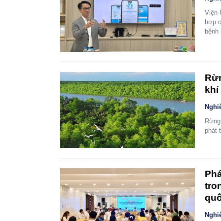
Viện 
hợp c
bệnh 
Rừn
khí
Nghi
Rừng 
phát 
Phá
tro
qu
Nghi