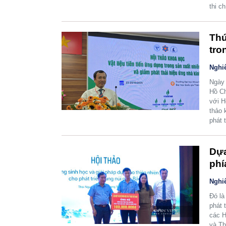
thi c
Thú
tro
Nghi
Ngày 
Hồ Ch
với H
thảo 
phát 
Dựa
phí
Nghi
Đó là
phát 
các H
và Th