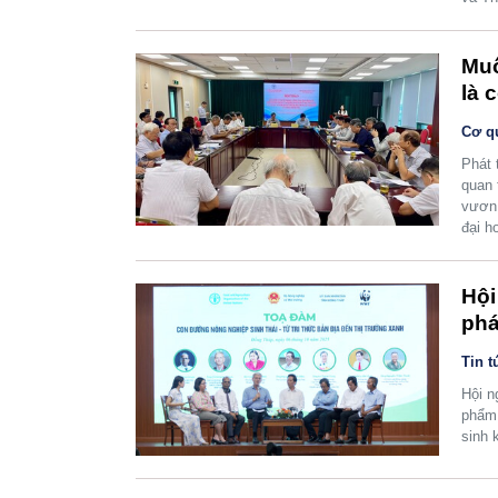
Muố
là c
Cơ q
Phát 
quan 
vươn 
đại h
Hội
phá
Tin t
Hội n
phẩm 
sinh 