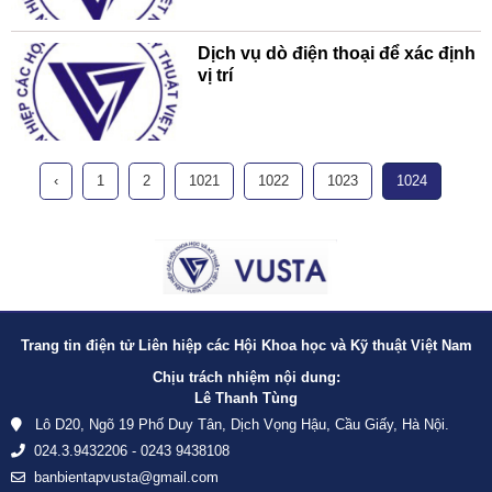
Dịch vụ dò điện thoại để xác định
vị trí
‹
1
2
1021
1022
1023
1024
Trang tin điện tử Liên hiệp các Hội Khoa học và Kỹ thuật Việt Nam
Chịu trách nhiệm nội dung:
Lê Thanh Tùng
Lô D20, Ngõ 19 Phố Duy Tân, Dịch Vọng Hậu, Cầu Giấy, Hà Nội.
024.3.9432206 - 0243 9438108
banbientapvusta@gmail.com