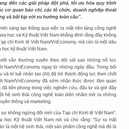
ng đến các giải pháp đột phá, tối ưu hóa quy trình
các cơ quan báo chí, các tổ chức, doanh nghiệp thoát
ng và bắt kịp với xu hướng toàn cầu”.
mới sáng tạo thông qua việc ra mắt nền tảng công nghệ
Khoa học và Kỹ thuật Việt Nam khẳng định rằng đây không
i Tạp chí Kinh tế Việt Nam/VnEconomy, mà còn là một dấu
 học kỹ thuật Việt Nam.
ết vẫn thường xuyên theo dõi sát sao những nỗ lực
Việt Nam/VnEconomy ngay từ những ngày đầu. Trong bối
 và trí tuệ nhân tạo (AI) đã trở thành động lực then chốt
 Việt Nam/VnEconomy đã sớm nhận thức được tầm quan
 đã tiên phong trong việc nghiên cứu, đầu tư và giờ đây
một hệ sinh thái công nghệ toàn diện nhằm mở ra những
ruyền thông và marketing.
o sự không ngừng đổi mới của Tạp chí Kinh tế Việt Nam”.
a học Kỹ thuật Việt Nam nói và cho rằng: “Sự ra mắt
ần là một hệ sinh thái, một sản phẩm công nghệ mà đó là