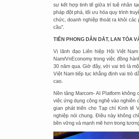
sự kết hợp tinh tế giữa trí tuệ nhân 
pháp đột phá, tối ưu hóa quy trình truy
chức, doanh nghiệp thoát ra khỏi các
cầu”.
TIÊN PHONG DẪN DẮT, LAN TỎA V
Vị lãnh đạo Liên hiệp Hội Việt Nam
Nam/VnEconomy trong việc đồng hành
30 năm qua. Giờ đây, với vai trò là mộ
Việt Nam tiếp tục khẳng định vai trò 
cao.
Nền tảng Marcom- AI Platform không c
việc ứng dụng công nghệ vào nghiên c
gian phát triển cho Tạp chí Kinh tế
nghiệp nói chung. Điều này không chỉ
bền vững và mạnh mẽ hơn trong tương l