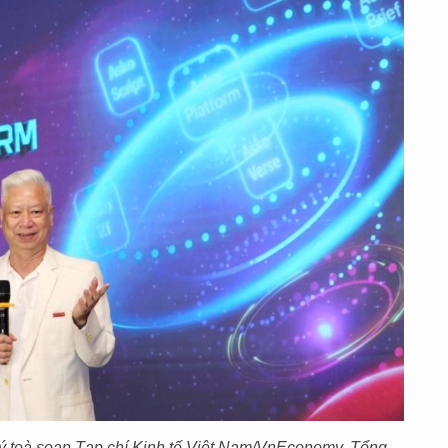
 ký toà soạn Tạp chí Kinh tế Việt Nam/VnEconomy, Tổng