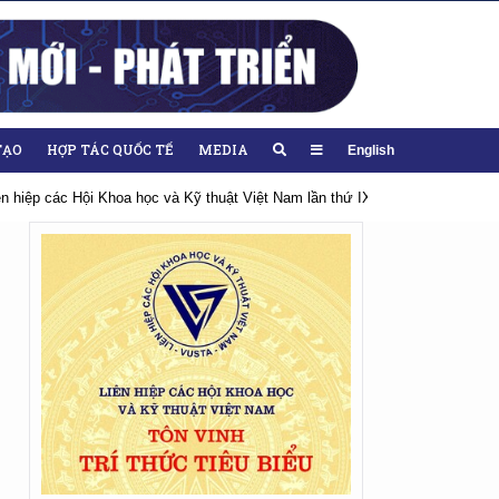
TẠO
HỢP TÁC QUỐC TẾ
MEDIA
English
ọc và Kỹ thuật Việt Nam lần thứ IX, nhiệm kỳ 2026-2031
Hướng tới Đại h