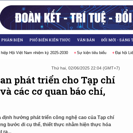
- PHẢN BIỆN
PHỔ BIẾN KIẾN THỨC
VĂN BẢN
ĐỔI MỚI - SÁNG 
iệm kỳ 2025-2030
Sự kiện tiêu biểu
Đại hội Liên hiệp các Hội Khoa h
Thứ hai, 02/06/2025 22:04 (GMT+7)
n phát triển cho Tạp chí
và các cơ quan báo chí,
à định hướng phát triển công nghệ cao của Tạp chí
g bước đi cụ thể, thiết thực nhằm hiện thực hóa
 ra...