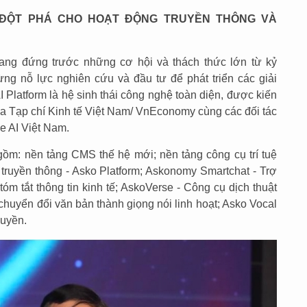
 ĐỘT PHÁ CHO HOẠT ĐỘNG TRUYỀN THÔNG VÀ
đang đứng trước những cơ hội và thách thức lớn từ kỷ
g nỗ lực nghiên cứu và đầu tư để phát triển các giải
Platform là hệ sinh thái công nghệ toàn diện, được kiến
ữa Tạp chí Kinh tế Việt Nam/ VnEconomy cùng các đối tác
e AI Việt Nam.
gồm: nền tảng CMS thế hệ mới; nền tảng công cụ trí tuệ
, truyền thông - Asko Platform; Askonomy Smartchat - Trợ
ý tóm tắt thông tin kinh tế; AskoVerse - Công cụ dịch thuật
 chuyển đổi văn bản thành giọng nói linh hoạt; Asko Vocal
quyền.