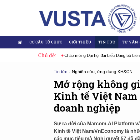
CƠ CẤU TỔ CHỨC
GIỚI THIỆU
TIN TỨC
TƯ VẤN 
Chủ đề:
ủa Đảng
Chào mừng Đại hội đại biểu Đảng bộ Liên hiệp Hội Việt Nam nh
Tin tức
Nghiên cứu, ứng dụng KH&CN
Mở rộng không gia
Kinh tế Việt Nam 
doanh nghiệp
Sự ra đời của Marcom-AI Platform v
Kinh tế Việt Nam/VnEconomy là nhữn
các mục tiêu mà Nghị quyết 57 đã đặt