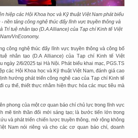
n hiệp các Hội Khoa học và Kỹ thuật Việt Nam phát biểu
 - nền tảng công nghệ thúc đẩy lĩnh vực truyền thông và
 Trí tuệ nhân tạo (D.A Alliance) của Tạp chí Kinh tế Việt
Nam/VnEconomy.
ảng công nghệ thúc đẩy lĩnh vực truyền thông và công bố
tuệ nhân tạo (D.A Alliance) của Tạp chí Kinh tế Việt
 ngày 2/6/2025 tại Hà Nội. Phát biểu khai mạc, PGS.TS
ệp các Hội Khoa học và Kỹ thuật Việt Nam, đánh giá cao
định hướng phát triển công nghệ cao của Tạp chí Kinh tế
cụ thể, thiết thực nhằm hiện thực hóa các mục tiêu mà
tiên phong của một cơ quan báo chí chủ lực trong lĩnh vực
h mẽ tinh thần đổi mới sáng tạo; là bước tiến lớn trong
ứu và phát triển chiến lược truyền thông, mở rộng không
 Việt Nam nói riêng và cho các cơ quan báo chí, doanh