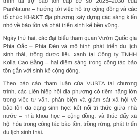
trình tài trợ bảo tồn cấp cơ sở 2025–2030 của
PanNature – hướng tới việc hỗ trợ cộng đồng và các
tổ chức KH&KT địa phương xây dựng các sáng kiến
nhỏ về bảo tồn và phát triển sinh kế bền vững.
Ngày thứ hai, các đại biểu tham quan Vườn Quốc gia
Phia Oắc – Phia Đén và mô hình phát triển du lịch
sinh thái, trồng dược liệu xanh tại Công ty TNHH
Kolia Cao Bằng – hai điểm sáng trong công tác bảo
tồn gắn với sinh kế cộng đồng.
Theo báo cáo tham luận của VUSTA tại chương
trình, các Liên hiệp hội địa phương có tiềm năng lớn
trong việc tư vấn, phản biện và giám sát xã hội về
bảo tồn đa dạng sinh học; kết nối tri thức giữa nhà
nước – nhà khoa học – cộng đồng; và thúc đẩy xã
hội hóa trong công tác bảo tồn, trồng rừng, phát triển
du lịch sinh thái.