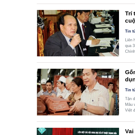
Trí
cuộ
Tin t
Liên 
qua 3
Chính
Gốm
dụn
Tin t
Tận d
Mâu v
Việt 
Vai