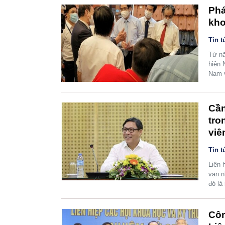
Phá
kho
Tin t
Từ nă
hiện 
Nam v
Cần
tro
viê
Tin t
Liên 
vạn n
đó là
Côn