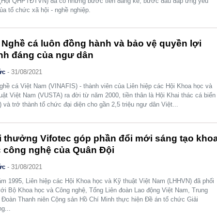
(Hội QHPTĐTVN) đã có những bước tiến đáng kể, bước đầu đáp ứng yêu
ủa tổ chức xã hội - nghề nghiệp.
 Nghề cá luôn đồng hành và bảo vệ quyền lợi
nh đáng của ngư dân
ức
-
31/08/2021
ghề cá Việt Nam (VINAFIS) - thành viên của Liên hiệp các Hội Khoa học và
uật Việt Nam (VUSTA) ra đời từ năm 2000, tiền thân là Hội Khai thác cá biển
) và trở thành tổ chức đại diện cho gần 2,5 triệu ngư dân Việt...
i thưởng Vifotec góp phần đổi mới sáng tạo kho
 công nghệ của Quân Đội
ức
-
31/08/2021
m 1995, Liên hiệp các Hội Khoa học và Kỹ thuật Việt Nam (LHHVN) đã phối
ới Bộ Khoa học và Công nghệ, Tổng Liên đoàn Lao động Việt Nam, Trung
Đoàn Thanh niên Cộng sản Hồ Chí Minh thực hiện Đề án tổ chức Giải
g...