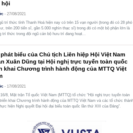
ã hội
ức
-
27/08/2021
gũ trí thức tỉnh Thanh Hoá hiện nay có trên 15 vạn người (trong đó có 28 phó
sư, trên 200 tiến sĩ, gần 5.000 nghìn thạc sĩ) trong đó có một bộ phận lớn là
 trí thức trong đội ngũ cán bộ hưu trí đang hoạt...
 phát biểu của Chủ tịch Liên hiệp Hội Việt Nam
n Xuân Dũng tại Hội nghị trực tuyến toàn quốc
ển khai Chương trình hành động của MTTQ Việt
m
ức
-
17/08/2021
16/8, Mặt trận Tổ quốc Việt Nam (MTTQ) tổ chức “Hội nghị trực tuyến toàn
triển khai Chương trình hành động của MTTQ Việt Nam và các tổ chức thàn
thực hiện Nghị quyết Đại hội đại biểu toàn quốc lần thứ XIII của Đảng”.