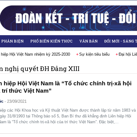
- PHẢN BIỆN
PHỔ BIẾN KIẾN THỨC
VĂN BẢN
ĐỔI MỚI - SÁNG 
 hiệp Hội Việt Nam nhiệm kỳ 2025-2030
Sự kiện tiêu biểu
Đại hội L
n nghị quyết ĐH Đảng XIII
n hiệp Hội Việt Nam là “Tổ chức chính trị-xã hội
 trí thức Việt Nam”
ức
-
23/09/2021
hiệp các Hội Khoa học và Kỹ thuật Việt Nam được thành lập từ năm 1983 và
gày 31/8/1993 tại Thông báo số 5, Ban Bí thư đã khẳng định Liên hiệp Hội
Nam là “Tổ chức chính trị-xã hội của trí thức Việt Nam”. Đặc biệt,...