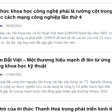
 thức khoa học công nghệ phải là rường cột tron
c cách mạng công nghiệp lần thứ 4
ức
-
28/08/2021
hiệp các Hội Khoa học và Kỹ thuật Việt Nam (LHHVN) thành lập năm 1983, trả
8 năm xây dựng và phát triển, LHHVN đã làm rất tốt vai trò của một Tổ chức
 trị, Xã hội, tập hợp một đội ngũ gần 4 triệu hội viên...
 Đất Việt – Một thương hiệu mạnh đi lên từ ứng
g khoa học kỹ thuật
ức
-
27/08/2021
ụng đất cứng làm nguyên liệu trong vật liệu xây dựng” do TS. Nguyễn Quang
à cộng sự được nghiên cứu và áp dụng tại công ty Cổ phần Gạch ngói Đất
đã gây ấn tượng mạnh trước hội đồng giám khảo giải thưởng Vifotec 2020.
 trò của trí thức Thanh Hoá trong phát triển kinh t