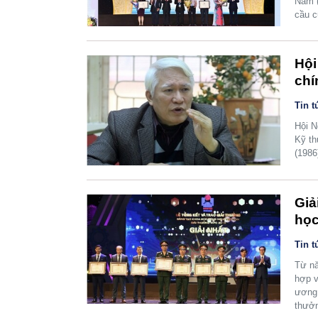
Nam 
cầu c
Hội
chí
Tin t
Hội N
Kỹ th
(1986
Giả
học
Tin t
Từ nă
hợp v
ương 
thưởn