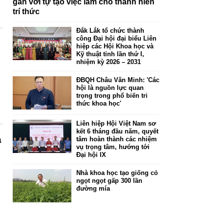
gắn với tự tạo việc làm cho thanh niên
trí thức
Đắk Lắk tổ chức thành
công Đại hội đại biểu Liên
hiệp các Hội Khoa học và
Kỹ thuật tỉnh lần thứ I,
nhiệm kỳ 2026 – 2031
ĐBQH Châu Văn Minh: 'Các
hội là nguồn lực quan
trọng trong phổ biến tri
thức khoa học'
Liên hiệp Hội Việt Nam sơ
kết 6 tháng đầu năm, quyết
a
tâm hoàn thành các nhiệm
vụ trọng tâm, hướng tới
Đại hội IX
Nhà khoa học tạo giống cỏ
ngọt ngọt gấp 300 lần
đường mía