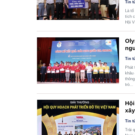
Tin t
Là tổ
tích 
Hội V
Oly
ngu
Tin t
Phát 
khâu 
thông
trò...
Hội
xây
Tin t
Trải 