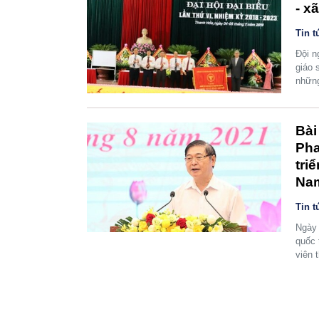
- x
Tin t
Đội n
giáo 
những
Bài
Pha
tri
Na
Tin t
Ngày 
quốc 
viên 