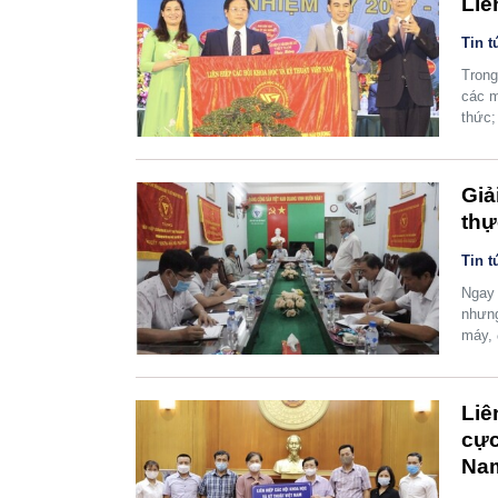
Liê
Tin t
Trong
các m
thức;
Giả
thự
Tin t
Ngay 
nhưng
máy, 
Liê
cực
Na