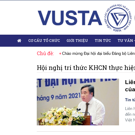
CƠ CẤU TỔ CHỨC
GIỚI THIỆU
TIN TỨC
TƯ VẤN 
Chủ đề:
 Đại hội lần thứ XIV của Đảng
Chào mừng Đại hội đại biểu Đảng bộ Liên
Hội nghị trí thức KHCN thực hiệ
Liê
của
Tin t
Liên 
đến n
Việt 