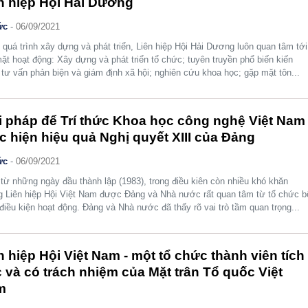
n hiệp Hội Hải Dương
ức
-
06/09/2021
 quá trình xây dựng và phát triển, Liên hiệp Hội Hải Dương luôn quan tâm tới
ặt hoạt động: Xây dựng và phát triển tổ chức; tuyên truyền phổ biến kiến
 tư vấn phản biện và giám định xã hội; nghiên cứu khoa học; gặp mặt tôn...
i pháp để Trí thức Khoa học công nghệ Việt Nam
c hiện hiệu quả Nghị quyết XIII của Đảng
ức
-
06/09/2021
từ những ngày đầu thành lập (1983), trong điều kiên còn nhiều khó khăn
 Liên hiệp Hội Việt Nam được Đảng và Nhà nước rất quan tâm từ tổ chức b
điều kiện hoạt động. Đảng và Nhà nước đã thấy rõ vai trò tầm quan trọng...
n hiệp Hội Việt Nam - một tổ chức thành viên tích
 và có trách nhiệm của Mặt trân Tổ quốc Việt
m