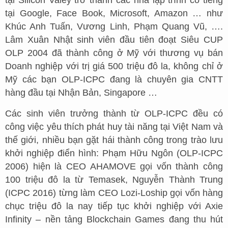
tại Silicon Valey trở thành các nhà lập trình có tiếng
tại Google, Face Book, Microsoft, Amazon … như
Khúc Anh Tuấn, Vương Linh, Phạm Quang Vũ, ….
Lâm Xuân Nhật sinh viên đầu tiên đoạt Siêu CUP
OLP 2004 đã thành công ở Mỹ với thương vụ bán
Doanh nghiệp với trị giá 500 triệu đô la, không chỉ ở
Mỹ các bạn OLP-ICPC đang là chuyên gia CNTT
hàng đầu tại Nhận Bản, Singapore …
Các sinh viên trưởng thành từ OLP-ICPC đều có
công việc yêu thích phát huy tài năng tại Việt Nam và
thế giới, nhiều bạn gặt hái thành công trong trào lưu
khởi nghiệp điển hình: Phạm Hữu Ngôn (OLP-ICPC
2006) hiện là CEO AHAMOVE gọi vốn thành công
100 triệu đô la từ Temasek, Nguyễn Thành Trung
(ICPC 2016) từng làm CEO Lozi-Loship gọi vốn hàng
chục triệu đô la nay tiếp tục khởi nghiệp với Axie
Infinity – nền tảng Blockchain Games đang thu hút