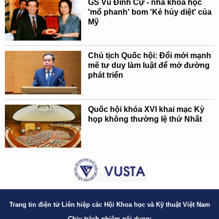
GS Vũ Đình Cự - nhà khoa học
'mổ phanh' bom 'Kẻ hủy diệt' của
Mỹ
Chủ tịch Quốc hội: Đổi mới mạnh
mẽ tư duy làm luật để mở đường
phát triển
Quốc hội khóa XVI khai mạc Kỳ
họp không thường lệ thứ Nhất
Trang tin điện tử Liên hiệp các Hội Khoa học và Kỹ thuật Việt Nam
Chịu trách nhiệm nội dung: