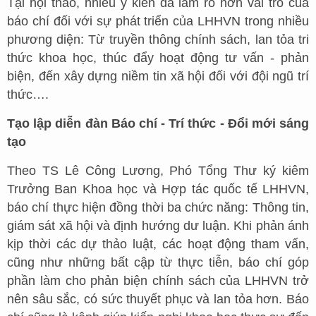
Tại hội thảo, nhiều ý kiến đã làm rõ hơn vai trò của
báo chí đối với sự phát triển của LHHVN trong nhiều
phương diện: Từ truyền thông chính sách, lan tỏa tri
thức khoa học, thúc đẩy hoạt động tư vấn - phản
biện, đến xây dựng niềm tin xã hội đối với đội ngũ trí
thức….
Tạo lập diễn đàn Báo chí - Trí thức - Đổi mới sáng
tạo
Theo TS Lê Công Lương, Phó Tổng Thư ký kiêm
Trưởng Ban Khoa học và Hợp tác quốc tế LHHVN,
báo chí thực hiện đồng thời ba chức năng: Thông tin,
giám sát xã hội và định hướng dư luận. Khi phản ánh
kịp thời các dự thảo luật, các hoạt động tham vấn,
cũng như những bất cập từ thực tiễn, báo chí góp
phần làm cho phản biện chính sách của LHHVN trở
nên sâu sắc, có sức thuyết phục và lan tỏa hơn. Báo