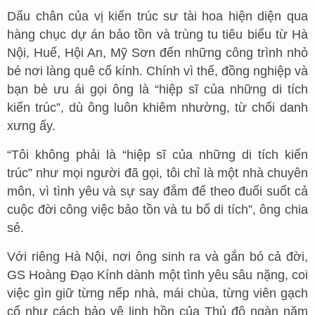
Dấu chân của vị kiến trúc sư tài hoa hiện diện qua
hàng chục dự án bảo tồn và trùng tu tiêu biểu từ Hà
Nội, Huế, Hội An, Mỹ Sơn đến những công trình nhỏ
bé nơi làng quê cổ kính. Chính vì thế, đồng nghiệp và
bạn bè ưu ái gọi ông là “hiệp sĩ của những di tích
kiến trúc”, dù ông luôn khiêm nhường, từ chối danh
xưng ấy.
“Tôi không phải là “hiệp sĩ của những di tích kiến
trúc” như mọi người đã gọi, tôi chỉ là một nhà chuyên
môn, vì tình yêu và sự say đắm để theo đuổi suốt cả
cuộc đời công việc bảo tồn và tu bổ di tích”, ông chia
sẻ.
Với riêng Hà Nội, nơi ông sinh ra và gắn bó cả đời,
GS Hoàng Đạo Kính dành một tình yêu sâu nặng, coi
việc gìn giữ từng nếp nhà, mái chùa, từng viên gạch
cổ như cách bảo vệ linh hồn của Thủ đô ngàn năm