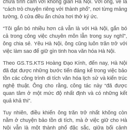
chứa tình cảm với không gian Hà Nội. Với ông, vẽ là
“cách trò chuyện riêng với thành phố”, nơi từng mảng
tường, ô cửa đều ẩn chứa hơi thở ký ức.
“Tôi gắn bó nhiều hơn cả vẫn là với Hà Nội, gắn bó
cả trong công việc chuyên môn lẫn trong suy nghĩ”,
ông chia sẻ. Yêu Hà Nội, ông cũng luôn trăn trở với
việc làm sao để giữ gìn tinh hoa văn hóa Hà Nội.
Theo GS.TS.KTS Hoàng Đạo Kính, đến nay, Hà Nội
đã đạt được những bước tiến đáng kể trong việc bảo
tồn các công trình di tích văn hóa lịch sử và kiến trúc
nghệ thuật. Ông cho rằng, công tác này “đã được
quan tâm ở một mức độ nhất định và có những kết
quả khả thi”.
Tuy nhiên, điều khiến ông trăn trở nhất không còn
nằm ở chuyện bảo tồn di tích, mà ở việc giữ cho Hà
Nội vẫn là một thành phố đặc sắc, giữa bối cảnh