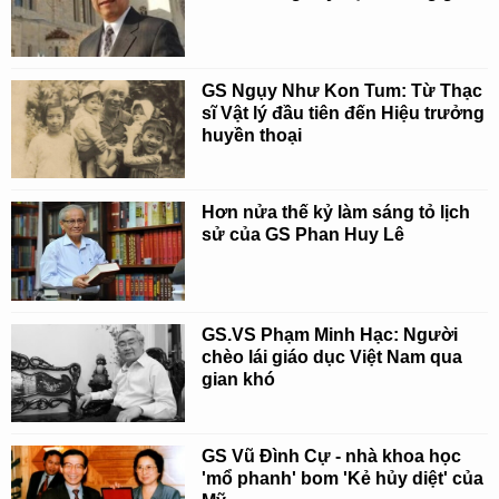
GS Ngụy Như Kon Tum: Từ Thạc
sĩ Vật lý đầu tiên đến Hiệu trưởng
huyền thoại
Hơn nửa thế kỷ làm sáng tỏ lịch
sử của GS Phan Huy Lê
GS.VS Phạm Minh Hạc: Người
chèo lái giáo dục Việt Nam qua
gian khó
GS Vũ Đình Cự - nhà khoa học
'mổ phanh' bom 'Kẻ hủy diệt' của