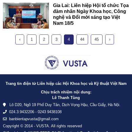
Gia Lai: Liên hiệp Hội tổ chức Tọa
đàm nhân Ngày Khoa học, Công
nghệ và Đổi mới sáng tạo Việt
Nam 18/5
‹
1
2
3
4
44
45
›
Trang tin điện tử Liên hiệp các Hội Khoa học và Kỹ thuật Việt Nam
Chịu trách nhiệm nội dung:
Lê Thanh Tùng
Lô D20, Ngõ 19 Phố Duy Tân, Dịch Vọng Hậu, Cầu Giấy, Hà Nội.
024.3.9432206 - 0243 9438108
banbientapvusta@gmail.com
Copyright © 2014 - VUSTA. All rights reserved