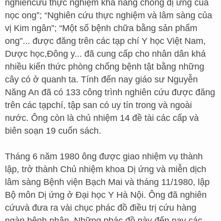
nghiêncứu thực nghiệm khả năng chống dị ứng của
nọc ong”; “Nghiên cứu thực nghiệm và lâm sàng của
vị Kim ngân”; “Một số bệnh chữa bằng sản phẩm
ong”... được đăng trên các tạp chí Y học Việt Nam,
Dược học,Đông y... đã cung cấp cho nhân dân khá
nhiều kiến thức phòng chống bệnh tật bằng những
cây có ở quanh ta. Tính đến nay giáo sư Nguyễn
Năng An đã có 133 công trình nghiên cứu được đăng
trên các tạpchí, tập san có uy tín trong và ngoài
nước. Ông còn là chủ nhiệm 14 đề tài các cấp và
biên soạn 19 cuốn sách.
Tháng 6 năm 1980 ông được giao nhiệm vụ thành
lập, trở thành Chủ nhiệm khoa Dị ứng và miễn dịch
lâm sàng Bệnh viện Bạch Mai và tháng 11/1980, lập
Bộ môn Dị ứng ở Đại học Y Hà Nội. Ông đã nghiên
cứuvà đưa ra vài chục phác đồ điều trị cứu hàng
ngàn bệnh nhân. Những phác đồ này đến nay các