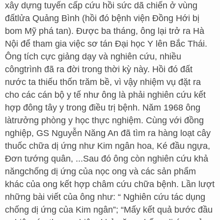
xây dựng tuyến cấp cứu hồi sức dã chiến ở vùng
đấtlửa Quảng Bình (hồi đó bệnh viện Đồng Hới bị
bom Mỹ phá tan). Được ba tháng, ông lại trở ra Hà
Nội để tham gia việc sơ tán Đại học Y lên Bắc Thái.
Ông tích cực giảng dạy và nghiên cứu, nhiều
côngtrình đã ra đời trong thời kỳ này. Hồi đó đất
nước ta thiếu thốn trăm bề, vì vậy nhiệm vụ đặt ra
cho các cán bộ y tế như ông là phải nghiên cứu kết
hợp đông tây y trong điều trị bệnh. Năm 1968 ông
làtrưởng phòng y học thực nghiệm. Cùng với đồng
nghiệp, GS Nguyễn Năng An đã tìm ra hàng loạt cây
thuốc chữa dị ứng như Kim ngân hoa, Ké đầu ngựa,
Đơn tướng quân, ...Sau đó ông còn nghiên cứu khả
năngchống dị ứng của nọc ong và các sản phẩm
khác của ong kết hợp châm cứu chữa bệnh. Lần lượt
những bài viết của ông như: “ Nghiên cứu tác dụng
chống dị ứng của Kim ngân”; “Mấy kết quả bước đầu