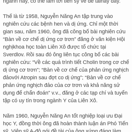
ngành này, có thể làm tới tiến sỹ về đề tàinày đấy.
Thế là từ 1958, Nguyễn Năng An tập trung vào
nghiên cứu các bệnh hen và dị ứng. Chỉ một thời
gian sau, năm 1960, ông đã công bố bài nghiên cứu
“Bàn về cơ chế dị ứng cơ trơn” đăng ở văn kiện Hội
nghịkhoa học toàn Liên Xô được tổ chức tại
Sverdlov. Rồi sau đó ông liên tục công bố các bài
nghiên cứu: “Về các quá trình tiết Cholin trong cơ chế
dị ứng cơ trơn”; “Bàn về cơ chế của phản ứng nghịch
đảovới Atropin sau đợt co dị ứng”; “Bàn về cơ chế
phản ứng nghịch đảo của cơ trơn và khả năng sử
dụng để chẩn đoán” v.v., đăng ở các tạp chí và tuyển
tập có uy tín trong ngành Y của Liên Xô.
Năm 1960, Nguyễn Năng An tốt nghiệp loại ưu Đại
học Y, đồng thời ông đã hoàn thành luận án Phó Tiến
sỹ. Viện sỹ A-đô nói đề tài của ông xứng đáng làm