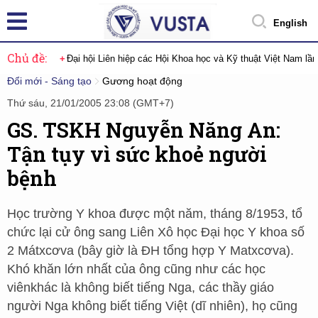
English
Chủ đề:
Đại hội Liên hiệp các Hội Khoa học và Kỹ thuật Việt Nam lầ
Đổi mới - Sáng tạo
Gương hoạt động
Thứ sáu, 21/01/2005 23:08 (GMT+7)
GS. TSKH Nguyễn Năng An:
Tận tụy vì sức khoẻ người
bệnh
Học trường Y khoa được một năm, tháng 8/1953, tổ
chức lại cử ông sang Liên Xô học Đại học Y khoa số
2 Mátxcơva (bây giờ là ĐH tổng hợp Y Matxcơva).
Khó khăn lớn nhất của ông cũng như các học
viênkhác là không biết tiếng Nga, các thầy giáo
người Nga không biết tiếng Việt (dĩ nhiên), họ cũng