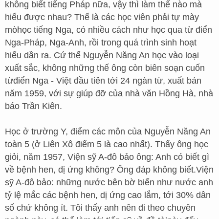
không biết tiếng Pháp nữa, vậy thì làm thế nào mà
hiểu được nhau? Thế là các học viên phải tự mày
mòhọc tiếng Nga, có nhiều cách như học qua từ điển
Nga-Pháp, Nga-Anh, rồi trong quá trình sinh hoạt
hiểu dần ra. Cứ thế Nguyễn Năng An học vào loại
xuất sắc, không những thế ông còn biên soạn cuốn
từđiển Nga - Việt đầu tiên tới 24 ngàn từ, xuất bản
năm 1959, với sự giúp đỡ của nhà văn Hồng Hà, nhà
báo Trần Kiên.
Học ở trường Y, điểm các môn của Nguyễn Năng An
toàn 5 (ở Liên Xô điểm 5 là cao nhất). Thấy ông học
giỏi, năm 1957, Viện sỹ A-đô bảo ông: Anh có biết gì
về bệnh hen, dị ứng không? Ông đáp không biết.Viện
sỹ A-đô bảo: những nước bên bờ biển như nước anh
tỷ lệ mắc các bệnh hen, dị ứng cao lắm, tới 30% dân
số chứ không ít. Tôi thấy anh nên đi theo chuyên