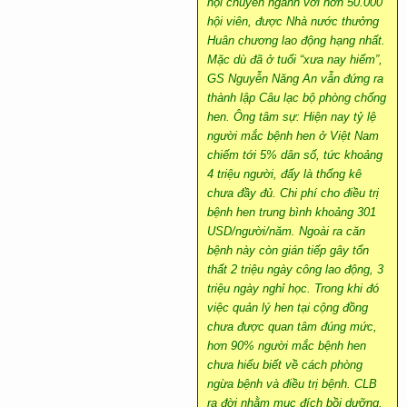
hội chuyên ngành với hơn 50.000
hội viên, được Nhà nước thưởng
Huân chương lao động hạng nhất.
Mặc dù đã ở tuổi “xưa nay hiếm”,
GS Nguyễn Năng An vẫn đứng ra
thành lập Câu lạc bộ phòng chống
hen. Ông tâm sự: Hiện nay tỷ lệ
người mắc bệnh hen ở Việt Nam
chiếm tới 5% dân số, tức khoảng
4 triệu người, đấy là thống kê
chưa đầy đủ. Chi phí cho điều trị
bệnh hen trung bình khoảng 301
USD/người/năm. Ngoài ra căn
bệnh này còn gián tiếp gây tổn
thất 2 triệu ngày công lao động, 3
triệu ngày nghỉ học. Trong khi đó
việc quản lý hen tại cộng đồng
chưa được quan tâm đúng mức,
hơn 90% người mắc bệnh hen
chưa hiểu biết về cách phòng
ngừa bệnh và điều trị bệnh. CLB
ra đời nhằm mục đích bồi dưỡng,