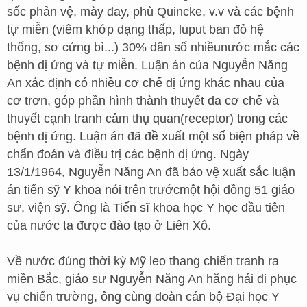
sốc phản vệ, mày đay, phù Quincke, v.v và các bệnh
tự miễn (viêm khớp dạng thấp, luput ban đỏ hệ
thống, sơ cứng bì...) 30% dân số nhiềunước mắc các
bệnh dị ứng và tự miễn. Luận án của Nguyễn Năng
An xác định có nhiều cơ chế dị ứng khác nhau của
cơ trơn, góp phần hình thành thuyết đa cơ chế và
thuyết cạnh tranh cảm thụ quan(receptor) trong các
bệnh dị ứng. Luận án đã đề xuất một số biện pháp về
chẩn đoán và điều trị các bệnh dị ứng. Ngày
13/1/1964, Nguyễn Năng An đã bảo vệ xuất sắc luận
án tiến sỹ Y khoa nói trên trướcmột hội đồng 51 giáo
sư, viện sỹ. Ông là Tiến sĩ khoa học Y học đầu tiên
của nước ta được đào tạo ở Liên Xô.
Về nước đúng thời kỳ Mỹ leo thang chiến tranh ra
miền Bắc, giáo sư Nguyễn Năng An hăng hái đi phục
vụ chiến trường, ông cùng đoàn cán bộ Đại học Y