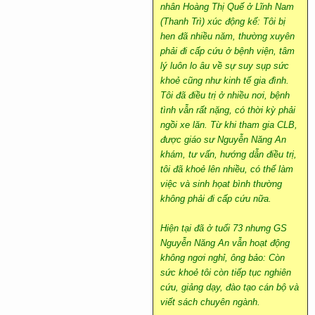
nhân Hoàng Thị Quế ở Lĩnh Nam
(Thanh Trì) xúc động kể: Tôi bị
hen đã nhiều năm, thường xuyên
phải đi cấp cứu ở bệnh viện, tâm
lý luôn lo âu về sự suy sụp sức
khoẻ cũng như kinh tế gia đình.
Tôi đã điều trị ở nhiều nơi, bệnh
tình vẫn rất nặng, có thời kỳ phải
ngồi xe lăn. Từ khi tham gia CLB,
được giáo sư Nguyễn Năng An
khám, tư vấn, hướng dẫn điều trị,
tôi đã khoẻ lên nhiều, có thể làm
việc và sinh họat bình thường
không phải đi cấp cứu nữa.
Hiện tại đã ở tuổi 73 nhưng GS
Nguyễn Năng An vẫn hoạt động
không ngơi nghỉ, ông bảo: Còn
sức khoẻ tôi còn tiếp tục nghiên
cứu, giảng dạy, đào tạo cán bộ và
viết sách chuyên ngành.