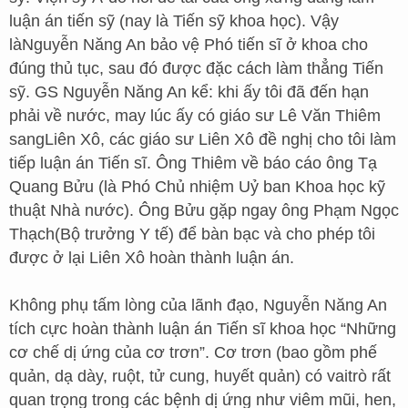
luận án tiến sỹ (nay là Tiến sỹ khoa học). Vậy
làNguyễn Năng An bảo vệ Phó tiến sĩ ở khoa cho
đúng thủ tục, sau đó được đặc cách làm thẳng Tiến
sỹ. GS Nguyễn Năng An kể: khi ấy tôi đã đến hạn
phải về nước, may lúc ấy có giáo sư Lê Văn Thiêm
sangLiên Xô, các giáo sư Liên Xô đề nghị cho tôi làm
tiếp luận án Tiến sĩ. Ông Thiêm về báo cáo ông Tạ
Quang Bửu (là Phó Chủ nhiệm Uỷ ban Khoa học kỹ
thuật Nhà nước). Ông Bửu gặp ngay ông Phạm Ngọc
Thạch(Bộ trưởng Y tế) để bàn bạc và cho phép tôi
được ở lại Liên Xô hoàn thành luận án.
Không phụ tấm lòng của lãnh đạo, Nguyễn Năng An
tích cực hoàn thành luận án Tiến sĩ khoa học “Những
cơ chế dị ứng của cơ trơn”. Cơ trơn (bao gồm phế
quản, dạ dày, ruột, tử cung, huyết quản) có vaitrò rất
quan trọng trong các bệnh dị ứng như viêm mũi, hen,