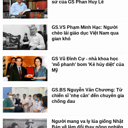
sử của GS Phan Huy Lê
GS.VS Phạm Minh Hạc: Người
chèo lái giáo dục Việt Nam qua
gian khó
GS Vũ Đình Cự - nhà khoa học
'mổ phanh' bom 'Kẻ hủy diệt' của
Mỹ
GS.BS Nguyễn Văn Chương: Từ
chiến sĩ 'nhẹ cân' đến chuyên gia
chống đau
Người mang va ly lúa giống Nhật
Bản về làm đổi thay nông nghiệp