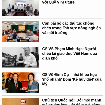
với Quỹ VinFuture
Cần bãi bỏ các thủ tục chồng
chéo trong lĩnh vực nông nghiệp
và môi trường
GS.VS Phạm Minh Hạc: Người
chèo lái giáo dục Việt Nam qua
gian khó
GS Vũ Đình Cự - nhà khoa học
'mổ phanh' bom 'Kẻ hủy diệt' của
Mỹ
Chủ tịch Quốc hội: Đổi mới mạnh
mẽ tư duy làm luật để mở đường