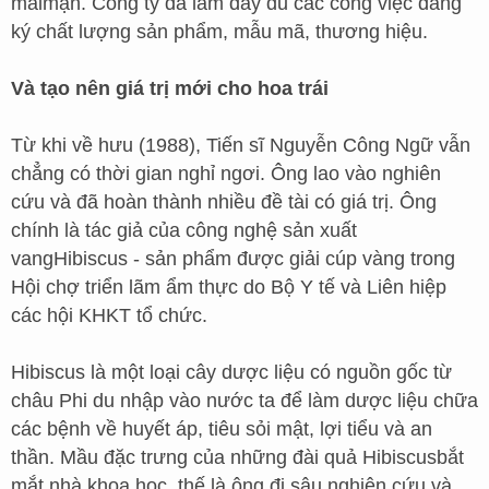
maimận. Công ty đã làm đầy đủ các công việc đăng
ký chất lượng sản phẩm, mẫu mã, thương hiệu.
Và tạo nên giá trị mới cho hoa trái
Từ khi về hưu (1988), Tiến sĩ Nguyễn Công Ngữ vẫn
chẳng có thời gian nghỉ ngơi. Ông lao vào nghiên
cứu và đã hoàn thành nhiều đề tài có giá trị. Ông
chính là tác giả của công nghệ sản xuất
vangHibiscus - sản phẩm được giải cúp vàng trong
Hội chợ triển lãm ẩm thực do Bộ Y tế và Liên hiệp
các hội KHKT tổ chức.
Hibiscus là một loại cây dược liệu có nguồn gốc từ
châu Phi du nhập vào nước ta để làm dược liệu chữa
các bệnh về huyết áp, tiêu sỏi mật, lợi tiểu và an
thần. Mầu đặc trưng của những đài quả Hibiscusbắt
mắt nhà khoa học, thế là ông đi sâu nghiên cứu và