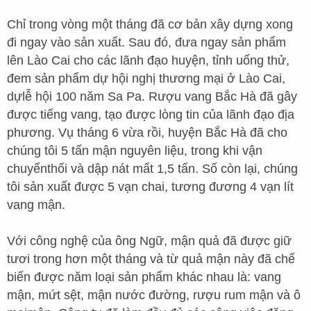
Chỉ trong vòng một tháng đã cơ bản xây dựng xong
đi ngay vào sản xuất. Sau đó, đưa ngay sản phẩm
lên Lào Cai cho các lãnh đạo huyện, tỉnh uống thử,
đem sản phẩm dự hội nghị thương mại ở Lào Cai,
dựlễ hội 100 năm Sa Pa. Rượu vang Bắc Hà đã gây
được tiếng vang, tạo được lòng tin của lãnh đạo địa
phương. Vụ tháng 6 vừa rồi, huyện Bắc Hà đã cho
chúng tôi 5 tấn mận nguyên liệu, trong khi vận
chuyểnthối và dập nát mất 1,5 tấn. Số còn lại, chúng
tôi sản xuất được 5 vạn chai, tương đương 4 vạn lít
vang mận.
Với công nghệ của ông Ngữ, mận quả đã được giữ
tươi trong hơn một tháng và từ quả mận này đã chế
biến được năm loại sản phẩm khác nhau là: vang
mận, mứt sệt, mận nước đường, rượu rum mận và ô