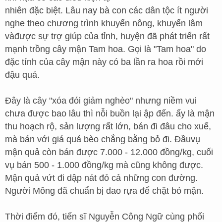
nhiên đặc biệt. Lâu nay bà con các dân tộc ít người
nghe theo chương trình khuyến nông, khuyến lâm
vàđược sự trợ giúp của tỉnh, huyện đã phát triển rất
mạnh trồng cây mận Tam hoa. Gọi là "Tam hoa" do
đặc tính của cây mận này có ba lần ra hoa rồi mới
đậu quả.
Đây là cây "xóa đói giảm nghèo" nhưng niềm vui
chưa được bao lâu thì nỗi buồn lại ập đến. ấy là mận
thu hoạch rộ, sản lượng rất lớn, bán đi đâu cho xuể,
mà bán với giá quá bèo chẳng bằng bỏ đi. Đầuvụ
mận quả còn bán được 7.000 - 12.000 đồng/kg, cuối
vụ bán 500 - 1.000 đồng/kg mà cũng không được.
Mận quả vứt đi dập nát đỏ cả những con đường.
Người Mông đã chuẩn bị dao rựa để chặt bỏ mận.
Thời điểm đó, tiến sĩ Nguyễn Công Ngữ cùng phối