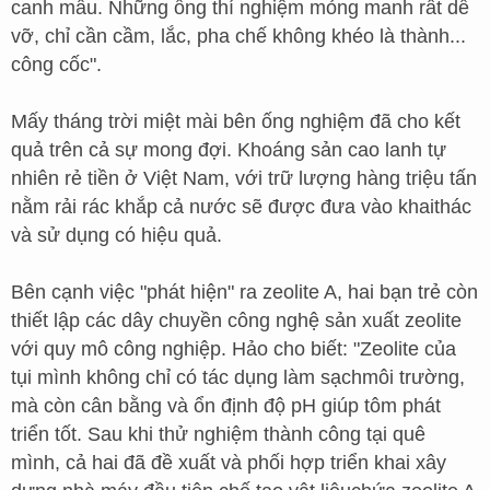
canh mẫu. Những ống thí nghiệm mỏng manh rất dễ
vỡ, chỉ cần cầm, lắc, pha chế không khéo là thành...
công cốc".
Mấy tháng trời miệt mài bên ống nghiệm đã cho kết
quả trên cả sự mong đợi. Khoáng sản cao lanh tự
nhiên rẻ tiền ở Việt Nam, với trữ lượng hàng triệu tấn
nằm rải rác khắp cả nước sẽ được đưa vào khaithác
và sử dụng có hiệu quả.
Bên cạnh việc "phát hiện" ra zeolite A, hai bạn trẻ còn
thiết lập các dây chuyền công nghệ sản xuất zeolite
với quy mô công nghiệp. Hảo cho biết: "Zeolite của
tụi mình không chỉ có tác dụng làm sạchmôi trường,
mà còn cân bằng và ổn định độ pH giúp tôm phát
triển tốt. Sau khi thử nghiệm thành công tại quê
mình, cả hai đã đề xuất và phối hợp triển khai xây