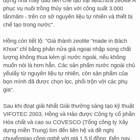
dựng nhà máy đầu tiên chế tạo vật liệuchứa zeolite A
phục vụ nuôi trồng thủy sản với công suất 3.000
tấn/năm - trên cơ sở nguyên liệu tự nhiên và thiết bị
chế tạo trong nước".
Hồng còn tiết lộ: "Giá thành zeolite "made in Bách
Khoa" chỉ bằng phân nửa giá ngoại nhập song chất
lượng không thua kém gì nước ngoài, nếu không
muốn nói là hơn hẳn. Các sản phẩm nước ngoài chủ
yếulấy từ nguyên liệu tự nhiên, còn sản phẩm của
bọn mình đã được chọn lọc, phối trộn với các phụ
gia".
Sau khi đoạt giải Nhất Giải thưởng sáng tạo kỹ thuật
VIFOTEC 2003, Hồng và Hảo được Công ty cổ phần
Hóa chất và cao su COVESCO (Tổng công ty Xây
dựng miền Trung) tìm đến liên hệ và đề nghị
chuyểngiao công nghệ với giá 1,5 tỉ đồng. Đến nay,