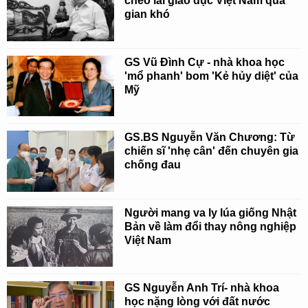
chèo lái giáo dục Việt Nam qua
gian khó
GS Vũ Đình Cự - nhà khoa học
'mổ phanh' bom 'Kẻ hủy diệt' của
Mỹ
GS.BS Nguyễn Văn Chương: Từ
chiến sĩ 'nhẹ cân' đến chuyên gia
chống đau
Người mang va ly lúa giống Nhật
Bản về làm đổi thay nông nghiệp
Việt Nam
GS Nguyễn Anh Trí- nhà khoa
học nặng lòng với đất nước