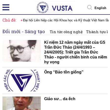
English
Chủ đề:
Đại hội Liên hiệp các Hội Khoa học và Kỹ thuật Việt Nam lầ
Đổi mới - Sáng tạo
Tin tức công nghệ
Thành tựu k
Kỉ niệm 12 năm ngày mất của GS
Trần Đức Thảo (24/4/1993 –
24/4/2005): Triết gia Trần Đức
Thảo - người chiến binh của niềm
hy vọng
Ông “Bảo tồn giống”
Giáo sư... da ếch