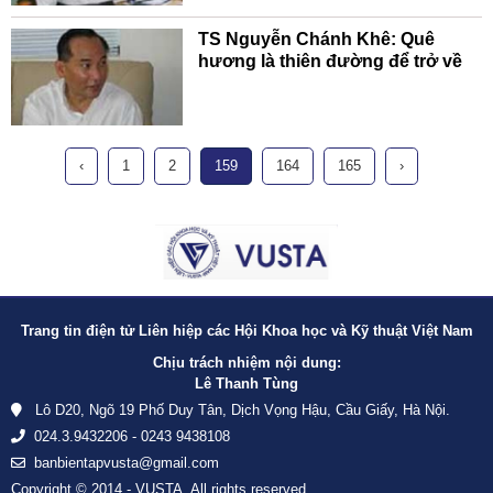
TS Nguyễn Chánh Khê: Quê
hương là thiên đường để trở về
‹
1
2
159
164
165
›
Trang tin điện tử Liên hiệp các Hội Khoa học và Kỹ thuật Việt Nam
Chịu trách nhiệm nội dung:
Lê Thanh Tùng
Lô D20, Ngõ 19 Phố Duy Tân, Dịch Vọng Hậu, Cầu Giấy, Hà Nội.
024.3.9432206 - 0243 9438108
banbientapvusta@gmail.com
Copyright © 2014 - VUSTA. All rights reserved