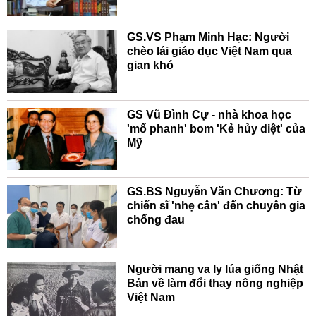
GS.VS Phạm Minh Hạc: Người
chèo lái giáo dục Việt Nam qua
gian khó
GS Vũ Đình Cự - nhà khoa học
'mổ phanh' bom 'Kẻ hủy diệt' của
Mỹ
GS.BS Nguyễn Văn Chương: Từ
chiến sĩ 'nhẹ cân' đến chuyên gia
chống đau
Người mang va ly lúa giống Nhật
Bản về làm đổi thay nông nghiệp
Việt Nam