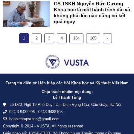
GS.TSKH Nguyễn Đức Cương:
Khoa học là một hành trình dài và
không phải lúc nào cũng có kết
quả ngay
1
2
3
4
164
165
›
Trang tin điện tử Liên hiệp các Hội Khoa học và Kỹ thuật Việt Nam
Chịu trách nhiệm nội dung:
Lê Thanh Tùng
Lô D20, Ngõ 19 Phố Duy Tân, Dịch Vọng Hậu, Cầu Giấy, Hà Nội.
024.3.9432206 - 0243 9438108
banbientapvusta@gmail.com
Copyright © 2014 - VUSTA. All rights reserved
Giấy phép số: 18/GP-TTĐT, Bộ Thông tin và Truyền thông cấp ngày