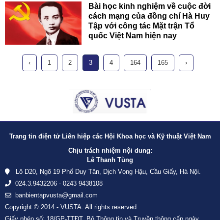
Bài học kinh nghiệm về cuộc đời
cách mạng của đồng chí Hà Huy
Tập với công tác Mặt trận Tổ
quốc Việt Nam hiện nay
‹
1
2
3
4
164
165
›
Trang tin điện tử Liên hiệp các Hội Khoa học và Kỹ thuật Việt Nam
Chịu trách nhiệm nội dung:
Lê Thanh Tùng
Lô D20, Ngõ 19 Phố Duy Tân, Dịch Vọng Hậu, Cầu Giấy, Hà Nội.
024.3.9432206 - 0243 9438108
banbientapvusta@gmail.com
Copyright © 2014 - VUSTA. All rights reserved
Giấy phép số: 18/GP-TTĐT, Bộ Thông tin và Truyền thông cấp ngày