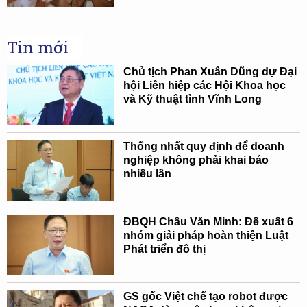
Tin mới
Chủ tịch Phan Xuân Dũng dự Đại
hội Liên hiệp các Hội Khoa học
và Kỹ thuật tỉnh Vĩnh Long
Thống nhất quy định để doanh
nghiệp không phải khai báo
nhiều lần
ĐBQH Châu Văn Minh: Đề xuất 6
nhóm giải pháp hoàn thiện Luật
Phát triển đô thị
GS gốc Việt chế tạo robot được