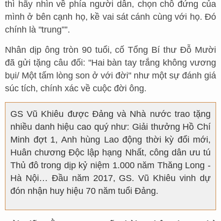
thì hãy nhìn về phía người dân, chọn chỗ đứng của
mình ở bên cạnh họ, kề vai sát cánh cùng với họ. Đó
chính là "trung””.
Nhân dịp ông tròn 90 tuổi, cố Tổng Bí thư Đỗ Mười
đã gửi tặng câu đối: "Hai bàn tay trắng không vương
bụi/ Một tấm lòng son ở với đời" như một sự đánh giá
súc tích, chính xác về cuộc đời ông.
GS Vũ Khiêu được Đảng và Nhà nước trao tặng
nhiều danh hiệu cao quý như: Giải thưởng Hồ Chí
Minh đợt 1, Anh hùng Lao động thời kỳ đổi mới,
Huân chương Độc lập hạng Nhất, công dân ưu tú
Thủ đô trong dịp kỷ niệm 1.000 năm Thăng Long -
Hà Nội… Đầu năm 2017, GS. Vũ Khiêu vinh dự
đón nhận huy hiệu 70 năm tuổi Đảng.