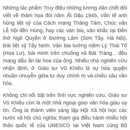
Những tác phẩm Truy điệu những lương dân chết đói
viết về thảm họa đói năm Ất Dậu 1945, Văn tế anh
hùng liệt sỹ của Cách mạng Tháng Tám, Chúc văn
Lễ hội đền Hùng, hay các văn bia, văn khắc tại Đền
thờ Ngô Quyền ở Đường Lâm (Sơn Tây, Hà Nội),
Đài liệt sỹ Tây Ninh, Văn bia tưởng niệm Lý Thái Tổ
(Hoa Lư), bài minh trên chuông xã Bát Tràng... đều
mang dấu ấn tài hoa của ông. Nhiều nhà nghiên cứu
nhận định, ở Giáo sư Vũ Khiêu là sự hòa quyện
nhuần nhuyễn giữa tư duy chính trị và chiều sâu văn
hóa.
Không chỉ nổi bật trên lĩnh vực nghiên cứu, Giáo sư
Vũ Khiêu còn là một nhà ngoại giao văn hóa giàu uy
tín. Ông là thành viên sáng lập Hội Xã hội học các
nước xã hội chủ nghĩa; tham gia điều hành nhiều hội
thảo quốc tế của UNESCO tại Việt Nam cùng Bộ