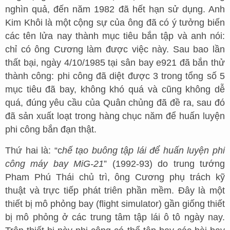
nghìn quả, đến năm 1982 đã hết hạn sử dụng. Anh
Kim Khôi là một cộng sự của ông đã có ý tưởng biến
các tên lửa nay thành mục tiêu bắn tập và anh nói:
chỉ có ông Cương làm được việc này. Sau bao lần
thất bại, ngày 4/10/1985 tại sân bay e921 đã bắn thử
thành công: phi công đã diệt được 3 trong tổng số 5
mục tiêu đã bay, không khó quá và cũng không dễ
quá, đúng yêu cầu của Quân chủng đã đề ra, sau đó
đã sản xuất loạt trong hàng chục năm để huấn luyện
phi công bắn đạn thật.
Thứ hai là: “c
hế tạo buông tập lái để huấn luyện phi
công máy bay MiG-21
” (1992-93) do trung tướng
Pham Phú Thái chủ trì, ông Cương phụ trách kỹ
thuật và trực tiếp phát triên phần mềm. Đây là một
thiết bị mô phỏng bay (flight simulator) gần giống thiết
bị mô phỏng ở các trung tâm tập lái ô tô ngày nay.