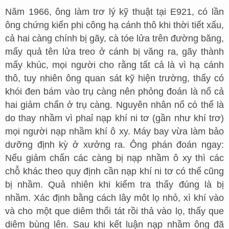
Năm 1966, ông làm trơ lý kỹ thuật tại E921, có lần
ông chứng kiến phi công hạ cánh thô khi thời tiết xấu,
cả hai càng chính bị gãy, cà tóe lửa trên đường băng,
mấy quả tên lửa treo ở cánh bị văng ra, gãy thành
mấy khúc, mọi người cho rằng tất cả là vì hạ cánh
thô, tuy nhiên ông quan sát kỹ hiện trường, thấy có
khói đen bám vào trụ càng nên phỏng đoán là nổ cả
hai giảm chấn ở trụ càng. Nguyên nhân nổ có thể là
do thay nhầm vì phaỉ nạp khí ni tơ (gần như khí trơ)
mọi người nạp nhầm khí ô xy. Máy bay vừa làm bảo
dưỡng định kỳ ở xưởng ra. Ông phán đoán ngay:
Nếu giảm chấn các càng bị nạp nhầm ô xy thì các
chỗ khác theo quy định cần nạp khí ni tơ có thể cũng
bị nhầm. Quả nhiên khi kiểm tra thấy đúng là bị
nhầm. Xác định bằng cách lây môt lọ nhỏ, xì khí vào
và cho một que diêm thổi tát rồi thả vào lọ, thấy que
diêm bùng lên. Sau khi kết luận nạp nhầm ông đã