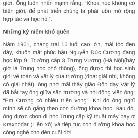
giới. Ông luôn nhấn mạnh rằng, “Khoa học không có
biên giới, để phát triển chúng ta phải luôn mở rộng
hợp tác và học hỏi”.
Những kỷ niệm khó quên
Năm 1961, chàng trai 16 tuổi cao lớn, mái tóc đen
dày, khuôn mặt phúc hậu Nguyễn Đức Cương đang
học lớp 9, Trường cấp 3 Trưng Vương (Hà Nội)(bây
giờ là Trung học phỏ thông), ông đựợc thi học sinh
giỏi về toán và vật lý của trường (đoạt giải nhì, không
có giải nhất). ông nhớ mãi thầy giáo Đôn dạy Vật lý
đã bắt tay ông giữa sân trường và nói động viên ông:
“Em Cương có nhiều triển vọng”. Khi đó ông nghĩ
mình sẽ cố gắng theo con đường khoa học. Sau đó,
ông đựợc chon đi học Trung cấp kỹ thuật máy bay ở
Kraxnođar (Liên xô) và tiếp tục con đường khoa học
công nghệ cho đến cuối đời.