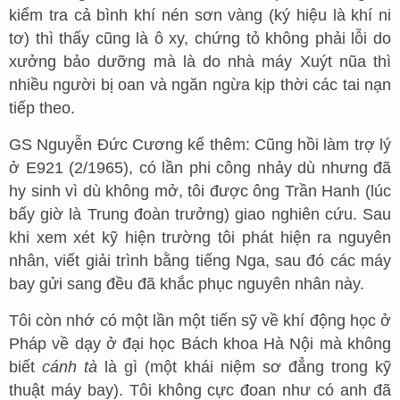
kiểm tra cả bình khí nén sơn vàng (ký hiệu là khí ni
tơ) thì thấy cũng là ô xy, chứng tỏ không phải lỗi do
xưởng bảo dưỡng mà là do nhà máy Xuýt nũa thì
nhiều người bị oan và ngăn ngừa kịp thời các tai nạn
tiếp theo.
GS Nguyễn Đức Cương kể thêm: Cũng hồi làm trợ lý
ở E921 (2/1965), có lần phi công nhảy dù nhưng đã
hy sinh vì dù không mở, tôi được ông Trần Hanh (lúc
bấy giờ là Trung đoàn trưởng) giao nghiên cứu. Sau
khi xem xét kỹ hiện trường tôi phát hiện ra nguyên
nhân, viết giải trình bằng tiếng Nga, sau đó các máy
bay gửi sang đều đã khắc phục nguyên nhân này.
Tôi còn nhớ có một lần một tiến sỹ về khí động học ở
Pháp về dạy ở đại học Bách khoa Hà Nội mà không
biết
cánh tà
là gì (một khái niệm sơ đẳng trong kỹ
thuật máy bay). Tôi không cực đoan như có anh đã