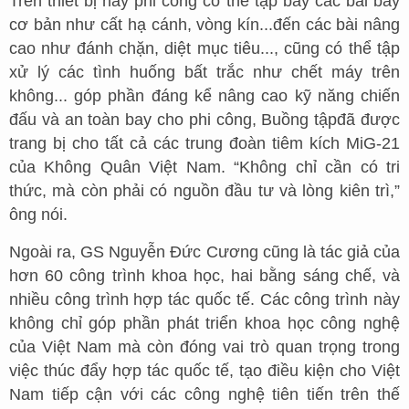
Trên thiết bị này phi công có thể tập bay các bài bay
cơ bản như cất hạ cánh, vòng kín...đến các bài nâng
cao như đánh chặn, diệt mục tiêu..., cũng có thể tập
xử lý các tình huống bất trắc như chết máy trên
không... góp phần đáng kể nâng cao kỹ năng chiến
đấu và an toàn bay cho phi công, Buồng tậpđã được
trang bị cho tất cả các trung đoàn tiêm kích MiG-21
của Không Quân Việt Nam. “Không chỉ cần có tri
thức, mà còn phải có nguồn đầu tư và lòng kiên trì,”
ông nói.
Ngoài ra, GS Nguyễn Đức Cương cũng là tác giả của
hơn 60 công trình khoa học, hai bằng sáng chế, và
nhiều công trình hợp tác quốc tế. Các công trình này
không chỉ góp phần phát triển khoa học công nghệ
của Việt Nam mà còn đóng vai trò quan trọng trong
việc thúc đẩy hợp tác quốc tế, tạo điều kiện cho Việt
Nam tiếp cận với các công nghệ tiên tiến trên thế