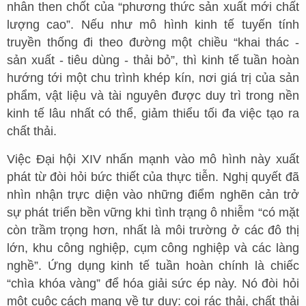
nhân then chốt của “phương thức sản xuất mới chất
lượng cao”. Nếu như mô hình kinh tế tuyến tính
truyền thống đi theo đường một chiều “khai thác -
sản xuất - tiêu dùng - thải bỏ”, thì kinh tế tuần hoàn
hướng tới một chu trình khép kín, nơi giá trị của sản
phẩm, vật liệu và tài nguyên được duy trì trong nền
kinh tế lâu nhất có thể, giảm thiểu tối đa việc tạo ra
chất thải.
Việc Đại hội XIV nhấn mạnh vào mô hình này xuất
phát từ đòi hỏi bức thiết của thực tiễn. Nghị quyết đã
nhìn nhận trực diện vào những điểm nghẽn cản trở
sự phát triển bền vững khi tình trạng ô nhiễm “có mặt
còn trầm trọng hơn, nhất là môi trường ở các đô thị
lớn, khu công nghiệp, cụm công nghiệp và các làng
nghề”. Ứng dụng kinh tế tuần hoàn chính là chiếc
“chìa khóa vàng” để hóa giải sức ép này. Nó đòi hỏi
một cuộc cách mạng về tư duy: coi rác thải, chất thải