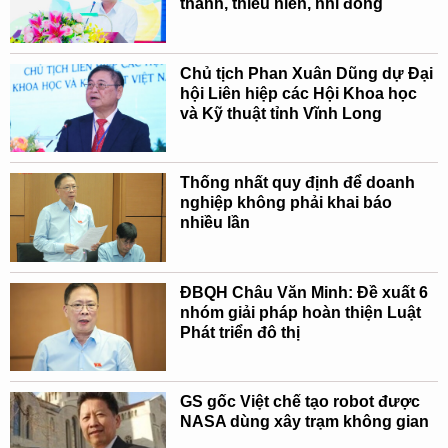
thanh, thiếu niên, nhi đồng
Chủ tịch Phan Xuân Dũng dự Đại
hội Liên hiệp các Hội Khoa học
và Kỹ thuật tỉnh Vĩnh Long
Thống nhất quy định để doanh
nghiệp không phải khai báo
nhiều lần
ĐBQH Châu Văn Minh: Đề xuất 6
nhóm giải pháp hoàn thiện Luật
Phát triển đô thị
GS gốc Việt chế tạo robot được
NASA dùng xây trạm không gian