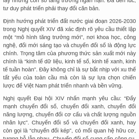
lấy những con số tăng trưởng ngắn hạn. Đã đến lúc,
tư duy phát triển phải thay đổi căn bản.
Định hướng phát triển đất nước giai đoạn 2026-2030
trong Nghị quyết XIV đã xác định rõ yêu cầu thiết lập
một “mô hình tăng trưởng mới”, nơi khoa học, công
nghệ, đổi mới sáng tạo và chuyển đổi số là động lực
chính. Trọng tâm của phương thức sản xuất mới này
chính là “kinh tế dữ liệu, kinh tế số, kinh tế xanh, kinh
tế tuần hoàn”. Đây không chỉ là sự bắt nhịp với xu thế
tất yếu của toàn cầu mà còn là sự lựa chọn chiến
lược để Việt Nam phát triển nhanh và bền vững.
Nghị quyết Đại hội XIV nhấn mạnh yêu cầu: “Đẩy
mạnh chuyển đổi số, chuyển đổi xanh, chuyển đổi
năng lượng, chuyển đổi cơ cấu và chất lượng nguồn
nhân lực”. Chuyển đổi số và chuyển đổi xanh, hay
còn gọi là “chuyển đổi kép”, có mối quan hệ hữu cơ,
tương hỗ lẫn nhau. Chuyển đổi số cung cấp công cụ,