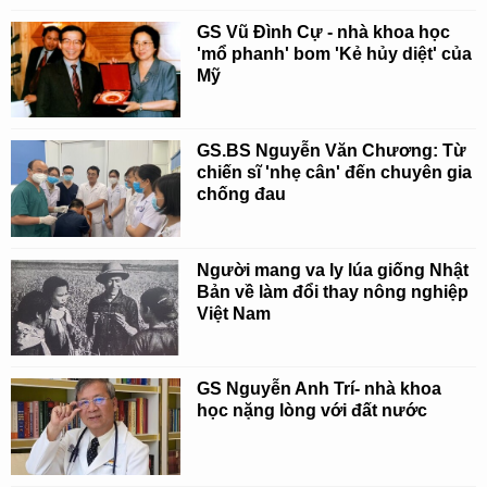
GS Vũ Đình Cự - nhà khoa học
'mổ phanh' bom 'Kẻ hủy diệt' của
Mỹ
GS.BS Nguyễn Văn Chương: Từ
chiến sĩ 'nhẹ cân' đến chuyên gia
chống đau
Người mang va ly lúa giống Nhật
Bản về làm đổi thay nông nghiệp
Việt Nam
GS Nguyễn Anh Trí- nhà khoa
học nặng lòng với đất nước