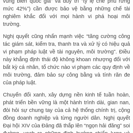
vùng biển quốc gia” và duy trì “tỷ lệ che phủ rừng
mức 42%”) cần được bảo vệ bằng những chế tài
nghiêm khắc đối với mọi hành vi phá hoại môi
trường.
Nghị quyết cũng nhấn mạnh việc “tăng cường công
tác giám sát, kiểm tra, thanh tra và xử lý có hiệu quả
vi phạm pháp luật về tài nguyên, môi trường”. Điều
này khẳng định thái độ không khoan nhượng đối với
bất kỳ cá nhân, tổ chức nào vi phạm các quy định về
môi trường, đảm bảo sự công bằng và tính răn đe
của pháp luật.
Chuyển đổi xanh, xây dựng nền kinh tế tuần hoàn,
phát triển bền vững là một hành trình dài, gian nan,
đòi hỏi sự chung tay của cả hệ thống chính trị, cộng
đồng doanh nghiệp và từng người dân. Nghị quyết
Đại hội XIV của Đảng đã thắp lên “ngọn hải đăng” soi