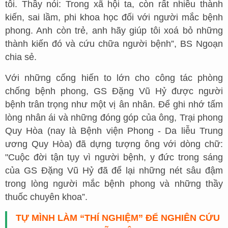
tôi. Thầy nói: Trong xã hội ta, còn rất nhiều thành
kiến, sai lầm, phi khoa học đối với người mắc bệnh
phong. Anh còn trẻ, anh hãy giúp tôi xoá bỏ những
thành kiến đó và cứu chữa người bệnh”, BS Ngoạn
chia sẻ.
Với những cống hiến to lớn cho công tác phòng
chống bệnh phong, GS Đặng Vũ Hỷ được người
bệnh trân trọng như một vị ân nhân. Để ghi nhớ tấm
lòng nhân ái và những đóng góp của ông, Trại phong
Quy Hòa (nay là Bệnh viện Phong - Da liễu Trung
ương Quy Hòa) đã dựng tượng ông với dòng chữ:
"Cuộc đời tận tụy vì người bệnh, y đức trong sáng
của GS Đặng Vũ Hỷ đã để lại những nét sâu đậm
trong lòng người mắc bệnh phong và những thầy
thuốc chuyên khoa”.
TỰ MÌNH LÀM “THÍ NGHIỆM” ĐỂ NGHIÊN CỨU