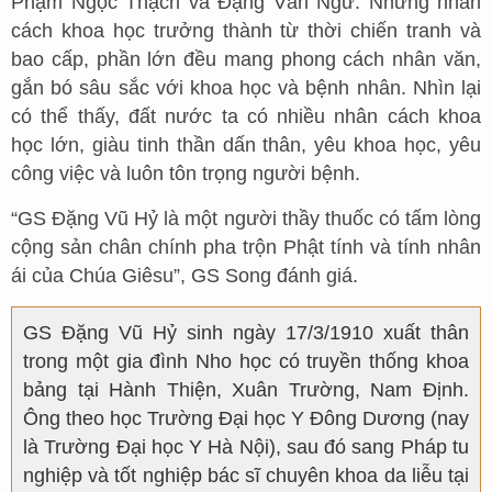
Phạm Ngọc Thạch và Đặng Văn Ngữ. Những nhân
cách khoa học trưởng thành từ thời chiến tranh và
bao cấp, phần lớn đều mang phong cách nhân văn,
gắn bó sâu sắc với khoa học và bệnh nhân. Nhìn lại
có thể thấy, đất nước ta có nhiều nhân cách khoa
học lớn, giàu tinh thần dấn thân, yêu khoa học, yêu
công việc và luôn tôn trọng người bệnh.
“GS Đặng Vũ Hỷ là một người thầy thuốc có tấm lòng
cộng sản chân chính pha trộn Phật tính và tính nhân
ái của Chúa Giêsu”, GS Song đánh giá.
GS Đặng Vũ Hỷ sinh ngày 17/3/1910 xuất thân
trong một gia đình Nho học có truyền thống khoa
bảng tại Hành Thiện, Xuân Trường, Nam Định.
Ông theo học Trường Đại học Y Đông Dương (nay
là Trường Đại học Y Hà Nội), sau đó sang Pháp tu
nghiệp và tốt nghiệp bác sĩ chuyên khoa da liễu tại