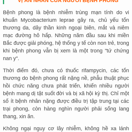
VỊ ÂN NHÂN CỦA NGƯỜI BỆNH PHONG
Bệnh phong là bệnh nhiễm trùng mạn tính do vi
khuẩn Mycobacterium leprae gây ra, chủ yếu tổn
thương da, dây thần kinh ngoại biên, mắt và niêm
mạc đường hô hấp. Những năm đầu sau khi miền
Bắc được giải phóng, hệ thống y tế còn non trẻ, trong
khi bệnh phong vẫn bị xem là một trong "tứ chứng
nan y".
Thời điểm đó, chưa có thuốc rifampycin, các tổn
thương do bệnh phong rất nặng nề, phẫu thuật phục
hồi chức năng chưa phát triển, khiến nhiều người
bệnh mang dị tật suốt đời và bị xã hội kỳ thị. Chỉ một
số ít bệnh nhân nặng được điều trị tập trung tại các
trại phong, còn hàng nghìn người phải sống lang
thang, xin ăn.
Không ngại nguy cơ lây nhiễm, không hề xa lánh