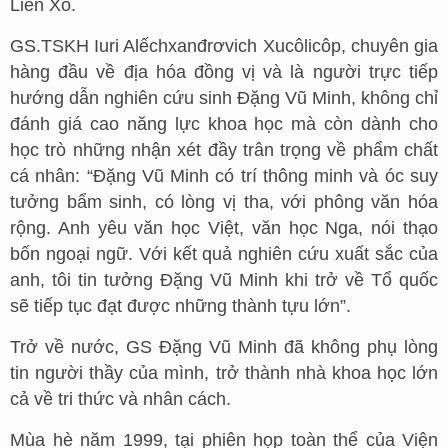
Liên Xô.
GS.TSKH Iuri Alếchxanđrơvich Xucôlicôp, chuyên gia
hàng đầu về địa hóa đồng vị và là người trực tiếp
hướng dẫn nghiên cứu sinh Đặng Vũ Minh, không chỉ
đánh giá cao năng lực khoa học mà còn dành cho
học trò những nhận xét đầy trân trọng về phẩm chất
cá nhân: “Đặng Vũ Minh có trí thông minh và óc suy
tưởng bẩm sinh, có lòng vị tha, với phông văn hóa
rộng. Anh yêu văn học Việt, văn học Nga, nói thạo
bốn ngoại ngữ. Với kết quả nghiên cứu xuất sắc của
anh, tôi tin tưởng Đặng Vũ Minh khi trở về Tổ quốc
sẽ tiếp tục đạt được những thành tựu lớn”.
Trở về nước, GS Đặng Vũ Minh đã không phụ lòng
tin người thầy của mình, trở thành nhà khoa học lớn
cả về tri thức và nhân cách.
Mùa hè năm 1999, tại phiên họp toàn thể của Viện