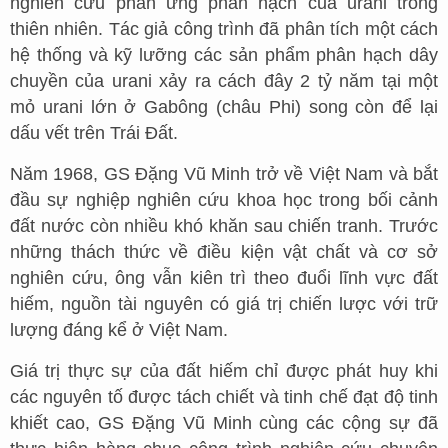
nghiên cứu phản ứng phân hạch của urani trong
thiên nhiên. Tác giả công trình đã phân tích một cách
hệ thống và kỹ lưỡng các sản phẩm phân hạch dây
chuyền của urani xảy ra cách đây 2 tỷ năm tại một
mỏ urani lớn ở Gabông (châu Phi) song còn để lại
dấu vết trên Trái Đất.
Năm 1968, GS Đặng Vũ Minh trở về Việt Nam và bắt
đầu sự nghiệp nghiên cứu khoa học trong bối cảnh
đất nước còn nhiều khó khăn sau chiến tranh. Trước
những thách thức về điều kiện vật chất và cơ sở
nghiên cứu, ông vẫn kiên trì theo đuổi lĩnh vực đất
hiếm, nguồn tài nguyên có giá trị chiến lược với trữ
lượng đáng kể ở Việt Nam.
Giá trị thực sự của đất hiếm chỉ được phát huy khi
các nguyên tố được tách chiết và tinh chế đạt độ tinh
khiết cao, GS Đặng Vũ Minh cùng các cộng sự đã