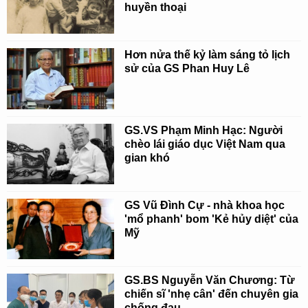
huyền thoại
Hơn nửa thế kỷ làm sáng tỏ lịch
sử của GS Phan Huy Lê
GS.VS Phạm Minh Hạc: Người
chèo lái giáo dục Việt Nam qua
gian khó
GS Vũ Đình Cự - nhà khoa học
'mổ phanh' bom 'Kẻ hủy diệt' của
Mỹ
GS.BS Nguyễn Văn Chương: Từ
chiến sĩ 'nhẹ cân' đến chuyên gia
chống đau