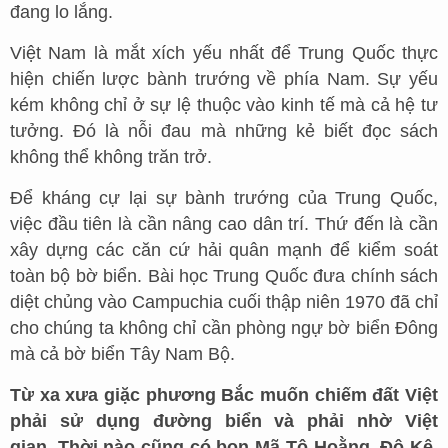
đang lo lắng.
Việt Nam là mắt xích yếu nhất để Trung Quốc thực
hiện chiến lược bành trướng về phía Nam. Sự yếu
kém không chỉ ở sự lệ thuộc vào kinh tế mà cả hệ tư
tưởng. Đó là nỗi đau mà những kẻ biết đọc sách
không thể không trăn trở.
Để kháng cự lại sự bành trướng của Trung Quốc,
việc đầu tiên là cần nâng cao dân trí. Thứ đến là cần
xây dựng các căn cứ hải quân mạnh để kiểm soát
toàn bộ bờ biển. Bài học Trung Quốc đưa chính sách
diệt chủng vào Campuchia cuối thập niên 1970 đã chỉ
cho chúng ta không chỉ cần phòng ngự bờ biển Đông
mà cả bờ biển Tây Nam Bộ.
Từ xa xưa giặc phương Bắc muốn chiếm đất Việt
phải sử dụng đường biển và phải nhờ Việt
gian. Thời nào cũng có bọn Mã Tô Hoằng, Đô Kê,