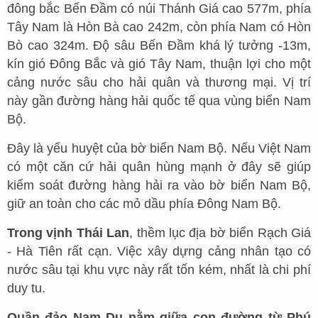
đông bắc Bến Đầm có núi Thánh Giá cao 577m, phía
Tây Nam là Hòn Bà cao 242m, còn phía Nam có Hòn
Bò cao 324m. Độ sâu Bến Đầm khá lý tưởng -13m,
kín gió Đông Bắc và gió Tây Nam, thuận lợi cho một
cảng nước sâu cho hải quân và thương mại. Vị trí
này gần đường hàng hải quốc tế qua vùng biển Nam
Bộ.
Đây là yếu huyệt của bờ biển Nam Bộ. Nếu Việt Nam
có một căn cứ hải quân hùng mạnh ở đây sẽ giúp
kiểm soát đường hàng hải ra vào bờ biển Nam Bộ,
giữ an toàn cho các mỏ dầu phía Đông Nam Bộ.
Trong vịnh Thái Lan
, thềm lục địa bờ biển Rạch Giá
- Hà Tiên rất cạn. Việc xây dựng cảng nhân tạo có
nước sâu tại khu vực này rất tốn kém, nhất là chi phí
duy tu.
Quần đảo Nam Du nằm giữa con đường từ Phú