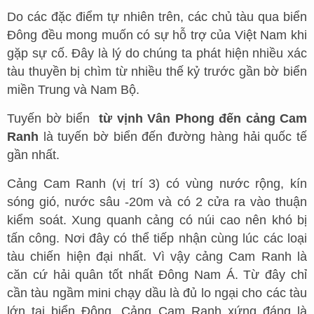
Do các đặc điểm tự nhiên trên, các chủ tàu qua biển
Đông đều mong muốn có sự hỗ trợ của Việt Nam khi
gặp sự cố. Đây là lý do chúng ta phát hiện nhiều xác
tàu thuyền bị chìm từ nhiều thế kỷ trước gần bờ biển
miền Trung và Nam Bộ.
Tuyến bờ biển
từ vịnh Vân Phong đến cảng Cam
Ranh
là tuyến bờ biển đến đường hàng hải quốc tế
gần nhất.
Cảng Cam Ranh (vị trí 3) có vùng nước rộng, kín
sóng gió, nước sâu -20m và có 2 cửa ra vào thuận
kiểm soát. Xung quanh cảng có núi cao nên khó bị
tấn công. Nơi đây có thể tiếp nhận cùng lúc các loại
tàu chiến hiện đại nhất. Vì vậy cảng Cam Ranh là
căn cứ hải quân tốt nhất Đông Nam Á. Từ đây chỉ
cần tàu ngầm mini chạy dầu là đủ lo ngại cho các tàu
lớn tại biển Đông. Cảng Cam Ranh xứng đáng là