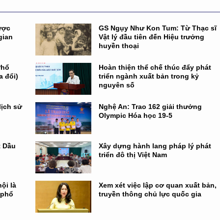
ược
GS Ngụy Như Kon Tum: Từ Thạc sĩ
gian
Vật lý đầu tiên đến Hiệu trưởng
huyền thoại
Phổ
Hoàn thiện thể chế thúc đẩy phát
a đổi)
triển ngành xuất bản trong kỷ
nguyên số
lịch sử
Nghệ An: Trao 162 giải thưởng
Olympic Hóa học 19-5
t Dầu
Xây dựng hành lang pháp lý phát
triển đô thị Việt Nam
ội là
Xem xét việc lập cơ quan xuất bản,
 phổ
truyền thông chủ lực quốc gia