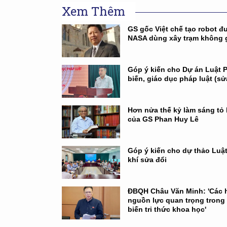
Xem Thêm
GS gốc Việt chế tạo robot đ
NASA dùng xây trạm không 
Góp ý kiến cho Dự án Luật 
biến, giáo dục pháp luật (sử
Hơn nửa thế kỷ làm sáng tỏ 
của GS Phan Huy Lê
Góp ý kiến cho dự thảo Luậ
khí sửa đổi
ĐBQH Châu Văn Minh: 'Các h
nguồn lực quan trọng trong
biến tri thức khoa học'