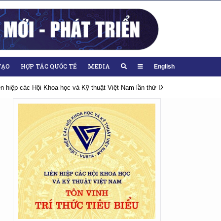
TẠO
HỢP TÁC QUỐC TẾ
MEDIA
English
 thứ IX, nhiệm kỳ 2026-2031
Hướng tới Đại hội lần thứ XIV của Đảng