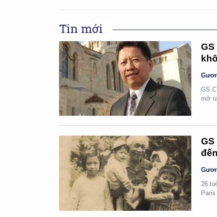
Tin mới
GS 
khô
Gươn
GS Ch
mở ra
GS 
đến
Gươn
26 tu
Paris