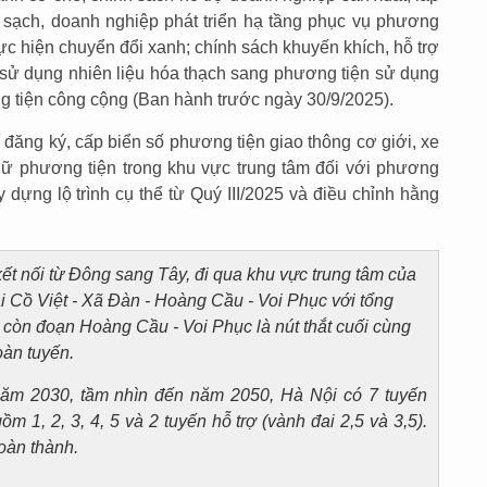
sạch, doanh nghiệp phát triển hạ tầng phục vụ phương
ực hiện chuyển đổi xanh; chính sách khuyến khích, hỗ trợ
sử dụng nhiên liệu hóa thạch sang phương tiện sử dụng
 tiện công cộng (Ban hành trước ngày 30/9/2025).
í đăng ký, cấp biển số phương tiện giao thông cơ giới, xe
iữ phương tiện trong khu vực trung tâm đối với phương
 dựng lộ trình cụ thể từ Quý III/2025 và điều chỉnh hằng
 kết nối từ Đông sang Tây, đi qua khu vực trung tâm của
 Cồ Việt - Xã Đàn - Hoàng Cầu - Voi Phục với tổng
ỉ còn đoạn Hoàng Cầu - Voi Phục là nút thắt cuối cùng
oàn tuyến.
năm 2030, tầm nhìn đến năm 2050, Hà Nội có 7 tuyến
ồm 1, 2, 3, 4, 5 và 2 tuyến hỗ trợ (vành đai 2,5 và 3,5).
oàn thành.