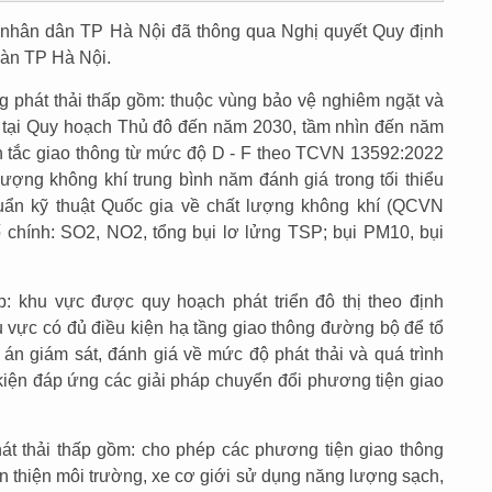
 nhân dân TP Hà Nội đã thông qua Nghị quyết Quy định
 bàn TP Hà Nội.
ng phát thải thấp gồm: thuộc vùng bảo vệ nghiêm ngặt và
h tại Quy hoạch Thủ đô đến năm 2030, tầm nhìn đến năm
n tắc giao thông từ mức độ D - F theo TCVN 13592:2022
 lượng không khí trung bình năm đánh giá trong tối thiểu
ẩn kỹ thuật Quốc gia về chất lượng không khí (QCVN
 chính: SO2, NO2, tổng bụi lơ lửng TSP; bụi PM10, bụi
p: khu vực được quy hoạch phát triển đô thị theo định
vực có đủ điều kiện hạ tầng giao thông đường bộ để tổ
n giám sát, đánh giá về mức độ phát thải và quá trình
 kiện đáp ứng các giải pháp chuyển đổi phương tiện giao
át thải thấp gồm: cho phép các phương tiện giao thông
hân thiện môi trường, xe cơ giới sử dụng năng lượng sạch,