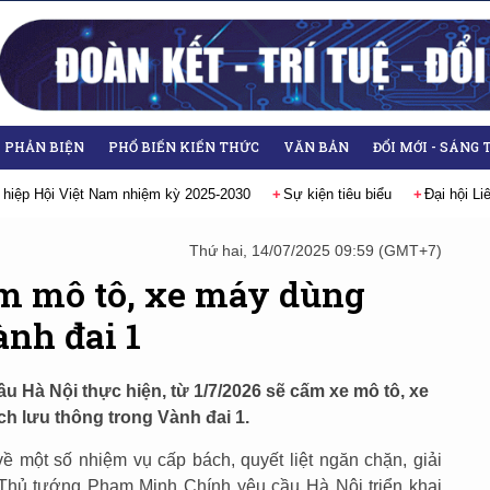
- PHẢN BIỆN
PHỔ BIẾN KIẾN THỨC
VĂN BẢN
ĐỔI MỚI - SÁNG 
n tiêu biểu
Đại hội Liên hiệp các Hội Khoa học và Kỹ thuật Việt Nam lần
Thứ hai, 14/07/2025 09:59 (GMT+7)
ấm mô tô, xe máy dùng
nh đai 1
u Hà Nội thực hiện, từ 1/7/2026 sẽ cấm xe mô tô, xe
h lưu thông trong Vành đai 1.
ề một số nhiệm vụ cấp bách, quyết liệt ngăn chặn, giải
, Thủ tướng Phạm Minh Chính yêu cầu Hà Nội triển khai