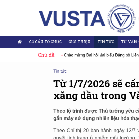
CƠ CẤU TỔ CHỨC
GIỚI THIỆU
TIN TỨC
TƯ VẤN 
Chủ đề:
hội đại biểu Đảng bộ Liên hiệp Hội Việt Nam nhiệm kỳ 2025-2030
Sự kiệ
Tin tức
Từ 1/7/2026 sẽ c
xăng dầu trong Và
Theo lộ trình được Thủ tướng yêu cầ
gắn máy sử dụng nhiên liệu hóa thạc
Theo Chỉ thị 20 ban hành ngày 12/7 v
quyết tình trạng ô nhiễm môi trường