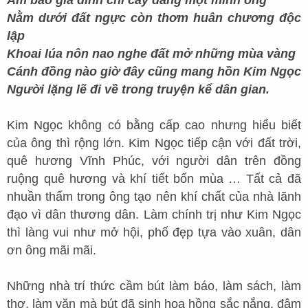
Ấm bao gia đình chỉ cay đắng một mình ông
Nằm dưới đất ngực còn thơm huân chương độc
lập
Khoai lúa nôn nao nghe đất mở những mùa vàng
Cánh đồng nào giờ đây cũng mang hồn Kim Ngọc
Người lặng lẽ đi về trong truyện kể dân gian.
Kim Ngọc không có bằng cấp cao nhưng hiểu biết
của ông thì rộng lớn. Kim Ngọc tiếp cận với đất trời,
quê hương Vĩnh Phúc, với người dân trên đồng
ruộng quê hương và khí tiết bốn mùa … Tất cả đã
nhuần thấm trong ông tạo nên khí chất của nhà lãnh
đạo vì dân thương dân. Làm chính trị như Kim Ngọc
thì làng vui như mở hội, phố đẹp tựa vào xuân, dân
ơn ông mãi mãi.
Những nhà trí thức cầm bút làm báo, làm sách, làm
thơ, làm văn mà bút đã sinh hoa hồng sắc nắng, đậm