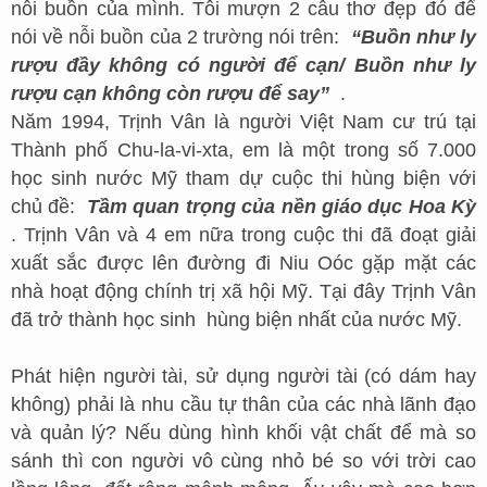
nỗi buồn của mình. Tôi mượn 2 câu thơ đẹp đó để
nói về nỗi buồn của 2 trường nói trên:
“Buồn như ly
rượu đầy không có người để cạn/ Buồn như ly
rượu cạn không còn rượu để say”
.
Năm 1994, Trịnh Vân là người Việt Nam cư trú tại
Thành phố Chu-la-vi-xta, em là một trong số 7.000
học sinh nước Mỹ tham dự cuộc thi hùng biện với
chủ đề:
Tầm quan trọng của nền giáo dục Hoa Kỳ
. Trịnh Vân và 4 em nữa trong cuộc thi đã đoạt giải
xuất sắc được lên đường đi Niu Oóc gặp mặt các
nhà hoạt động chính trị xã hội Mỹ. Tại đây Trịnh Vân
đã trở thành học sinh hùng biện nhất của nước Mỹ.
Phát hiện người tài, sử dụng người tài (có dám hay
không) phải là nhu cầu tự thân của các nhà lãnh đạo
và quản lý? Nếu dùng hình khối vật chất để mà so
sánh thì con người vô cùng nhỏ bé so với trời cao