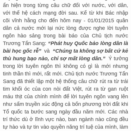
ẩn hiện trong từng câu chữ đối với nước, với dân,
với thế hệ cách mạng đời sau. Kể từ khi Bác nhập
cõi vĩnh hằng cho đến hôm nay - 01/01/2015 quân
dân cả nước mới lại nức lòng được nghe lời tuyên
ngôn hào sảng trong bài báo của Chủ tịch nước
Trương Tấn Sang:
“Phát huy Quốc bảo lòng dân là
bài học gốc rễ”
và
“Chúng ta không sợ bất cứ kẻ
thù hung bạo nào, chỉ sợ mất lòng dân.”
Ý tưởng
trong lời tuyên ngôn thì không có gì là mới nhưng
tinh thần thì mới, rất mới. Chủ tịch nước Trương Tấn
Sang đã thiết lập một hệ thống câu chữ rút ra từ trái
tim khối óc của con nòi đất Việt, rút ra từ gan ruột
máu thịt của chính mình để lời tuyên ngôn vang lên
như sấm truyền xúc động cả bốn phương trời đất khi
Tổ quốc ta bước sang ngày đầu năm mới. Các nhà
trí thức dù ở lĩnh vực nào, ban ngành nào cũng đều
tự hào và tự tin vào quyền năng trí tuệ của mình, làm