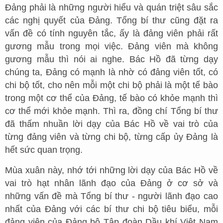
Đảng phải là những người hiểu và quán triệt sâu sắc
các nghị quyết của Đảng. Tổng bí thư cũng đặt ra
vấn đề có tính nguyên tắc, ấy là đảng viên phải rất
gương mẫu trong mọi việc. Đảng viên mà không
gương mẫu thì nói ai nghe. Bác Hồ đã từng dạy
chúng ta, Đảng có mạnh là nhờ có đảng viên tốt, có
chi bộ tốt, cho nên mỗi một chi bộ phải là một tế bào
trong một cơ thể của Đảng, tế bào có khỏe mạnh thì
cơ thể mới khỏe mạnh. Thì ra, đồng chí Tổng bí thư
đã thấm nhuần lời dạy của Bác Hồ về vai trò của
từng đảng viên và từng chi bộ, từng cấp ủy Đảng là
hết sức quan trọng.
Mùa xuân này, nhớ tới những lời dạy của Bác Hồ về
vai trò hạt nhân lãnh đạo của Đảng ở cơ sở và
những vấn đề mà Tổng bí thư - người lãnh đạo cao
nhất của Đảng với các bí thư chi bộ tiêu biểu, mỗi
đảng viên của Đảng bộ Tập đoàn Dầu khí Việt Nam