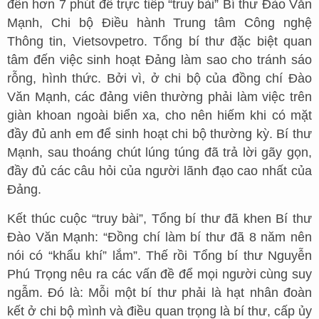
đến hơn 7 phút để trực tiếp “truy bài” Bí thư Đào Văn
Mạnh, Chi bộ Điều hành Trung tâm Công nghệ
Thông tin, Vietsovpetro. Tổng bí thư đặc biệt quan
tâm đến việc sinh hoạt Đảng làm sao cho tránh sáo
rỗng, hình thức. Bởi vì, ở chi bộ của đồng chí Đào
Văn Mạnh, các đảng viên thường phải làm việc trên
giàn khoan ngoài biển xa, cho nên hiếm khi có mặt
đầy đủ anh em để sinh hoạt chi bộ thường kỳ. Bí thư
Mạnh, sau thoáng chút lúng túng đã trả lời gãy gọn,
đầy đủ các câu hỏi của người lãnh đạo cao nhất của
Đảng.
Kết thúc cuộc “truy bài”, Tổng bí thư đã khen Bí thư
Đào Văn Mạnh: “Đồng chí làm bí thư đã 8 năm nên
nói có “khẩu khí” lắm”. Thế rồi Tổng bí thư Nguyễn
Phú Trọng nêu ra các vấn đề để mọi người cùng suy
ngẫm. Đó là: Mỗi một bí thư phải là hạt nhân đoàn
kết ở chi bộ mình và điều quan trọng là bí thư, cấp ủy