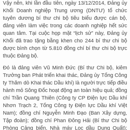
Vậy nên, khi lần đầu tiên, ngày 13/12/2014, Đảng ủy
Khối Doanh nghiệp Trung ương (DNTƯ) tổ chức
tuyên dương bí thư chi bộ tiêu biểu được cán bộ,
đảng viên làm việc trong các doanh nghiệp hết sức
quan tâm. Tại cuộc họp mặt “lịch sử” này, Đảng ủy
Khối đã trao tặng bằng khen cho 244 bí thư chi bộ
được bình chọn từ 5.810 đồng chí bí thư chi bộ trực
thuộc Đảng bộ.
Đó là đảng viên Vũ Minh Đức (Bí thư Chi bộ, kiêm
Trưởng ban Phát triển khai thác, Đảng ủy Tổng Công
ty Thăm dò Khai thác Dầu khí) là người trực tiếp điều
hành mỏ Sông Đốc hoạt động an toàn hiệu quả; đồng
chí Trần Quang Thiên (Công ty CP Điện lực Dầu khí
Nhơn Trạch 2, Tổng Công ty Điện lực Dầu khí Việt
Nam); đồng chí Nguyễn Minh Đạo (Ban Xây dựng,
Tập đoàn); đồng chí Phan Đông Hải (Bí thư Chi bộ
Phòng Cảng biển, Nhà máy Lọc dầu Dung Quất);