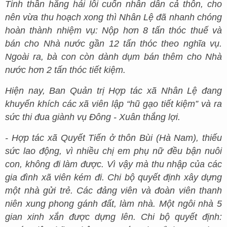
Tinh thần hăng hái lôi cuốn nhân dân cả thôn, cho
nên vừa thu hoạch xong thì Nhân Lệ đã nhanh chóng
hoàn thành nhiệm vụ: Nộp hơn 8 tấn thóc thuế và
bán cho Nhà nước gần 12 tấn thóc theo nghĩa vụ.
Ngoài ra, bà con còn dành dụm bán thêm cho Nhà
nước hơn 2 tấn thóc tiết kiệm.
Hiện nay, Ban Quản trị Hợp tác xã Nhân Lệ đang
khuyến khích các xã viên lập “hũ gạo tiết kiệm” và ra
sức thi đua giành vụ Đông - Xuân thắng lợi.
- Hợp tác xã Quyết Tiến ở thôn Bùi (Hà Nam), thiếu
sức lao động, vì nhiều chị em phụ nữ đều bận nuôi
con, không đi làm được. Vì vậy mà thu nhập của các
gia đình xã viên kém đi. Chi bộ quyết định xây dựng
một nhà gửi trẻ. Các đảng viên và đoàn viên thanh
niên xung phong gánh đất, làm nhà. Một ngôi nhà 5
gian xinh xắn được dựng lên. Chi bộ quyết định: