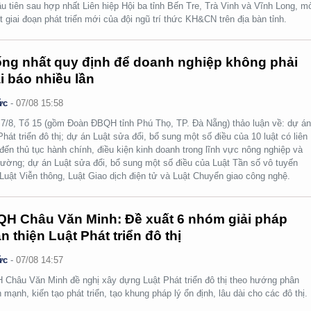
ầu tiên sau hợp nhất Liên hiệp Hội ba tỉnh Bến Tre, Trà Vinh và Vĩnh Long, m
t giai đoạn phát triển mới của đội ngũ trí thức KH&CN trên địa bàn tỉnh.
ng nhất quy định để doanh nghiệp không phải
i báo nhiều lần
ức
-
07/08 15:58
7/8, Tổ 15 (gồm Đoàn ĐBQH tỉnh Phú Thọ, TP. Đà Nẵng) thảo luận về: dự á
Phát triển đô thị; dự án Luật sửa đổi, bổ sung một số điều của 10 luật có liên
đến thủ tục hành chính, điều kiện kinh doanh trong lĩnh vực nông nghiệp và
rường; dự án Luật sửa đổi, bổ sung một số điều của Luật Tần số vô tuyến
 Luật Viễn thông, Luật Giao dịch điện tử và Luật Chuyển giao công nghệ.
H Châu Văn Minh: Đề xuất 6 nhóm giải pháp
n thiện Luật Phát triển đô thị
ức
-
07/08 14:57
Châu Văn Minh đề nghị xây dựng Luật Phát triển đô thị theo hướng phân
 mạnh, kiến tạo phát triển, tạo khung pháp lý ổn định, lâu dài cho các đô thị.