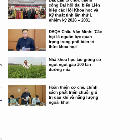
Đắk Lắk tổ chức thành
công Đại hội đại biểu Liên
hiệp các Hội Khoa học và
Kỹ thuật tỉnh lần thứ I,
nhiệm kỳ 2026 – 2031
ĐBQH Châu Văn Minh: 'Các
hội là nguồn lực quan
trọng trong phổ biến tri
thức khoa học'
Nhà khoa học tạo giống cỏ
m
ngọt ngọt gấp 300 lần
đường mía
Hoàn thiện cơ chế, chính
sách phát triển chuỗi giá
trị dầu khí và năng lượng
ngoài khơi
n