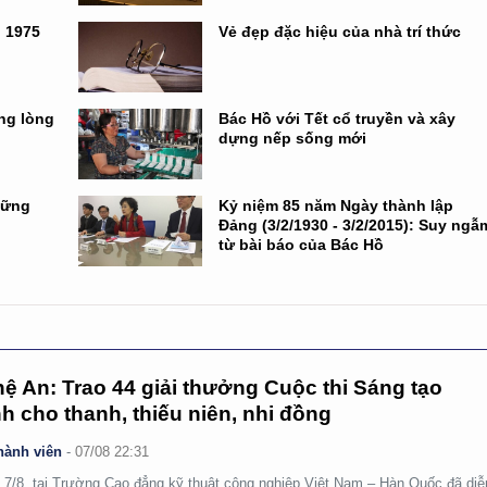
n 1975
Vẻ đẹp đặc hiệu của nhà trí thức
ng lòng
Bác Hồ với Tết cổ truyền và xây
dựng nếp sống mới
hững
Kỷ niệm 85 năm Ngày thành lập
Đảng (3/2/1930 - 3/2/2015): Suy ngẫ
từ bài báo của Bác Hồ
ệ An: Trao 44 giải thưởng Cuộc thi Sáng tạo
h cho thanh, thiếu niên, nhi đồng
hành viên
-
07/08 22:31
 7/8, tại Trường Cao đẳng kỹ thuật công nghiệp Việt Nam – Hàn Quốc đã diễ