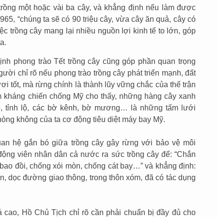
trồng một hoặc vài ba cây, và khẳng định nếu làm được
65, “chúng ta sẽ có 90 triệu cây, vừa cây ăn quả, cây có
ệc trồng cây mang lại nhiều nguồn lợi kinh tế to lớn, góp
a.
định phong trào Tết trồng cây cũng góp phần quan trọng
ời chỉ rõ nếu phong trào trồng cây phát triển mạnh, đất
i tốt, mà rừng chính là thành lũy vững chắc của thế trận
m kháng chiến chống Mỹ cho thấy, những hàng cây xanh
ộ, tỉnh lộ, các bờ kênh, bờ mương… là những tấm lưới
phòng không của ta cơ động tiêu diệt máy bay Mỹ.
uan hệ gắn bó giữa trồng cây gây rừng với bảo vệ môi
 động viên nhân dân cả nước ra sức trồng cây để: “Chắn
 bao đồi, chống xói mòn, chống cát bay…” và khẳng định:
n, dọc đường giao thông, trong thôn xóm, đã có tác dụng
 cao, Hồ Chủ Tịch chỉ rõ cần phải chuẩn bị đầy đủ cho