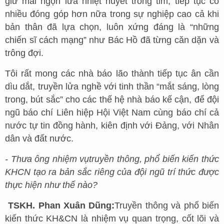
giữ mãi ngọn lửa nhiệt huyết trong tim, tiếp tục có
nhiều đóng góp hơn nữa trong sự nghiệp cao cả khi
bản thân đã lựa chọn, luôn xứng đáng là “những
chiến sĩ cách mạng” như Bác Hồ đã từng căn dặn và
trông đợi.
Tôi rất mong các nhà báo lão thành tiếp tục ân cần
dìu dắt, truyền lửa nghề với tinh thần “mắt sáng, lòng
trong, bút sắc” cho các thế hệ nhà báo kế cận, để đội
ngũ báo chí Liên hiệp Hội Việt Nam cùng báo chí cả
nước tự tin đồng hành, kiên định với Đảng, với Nhân
dân và đất nước.
- Thưa ông nhiệm vụ
truyền thông, phổ biến kiến thức
KHCN tạo ra bản sắc riêng của đội ngũ trí thức được
thực hiện như thế nào?
TSKH. Phan Xuân Dũng:
Truyền thông và phổ biến
kiến thức KH&CN là nhiệm vụ quan trọng, cốt lõi và