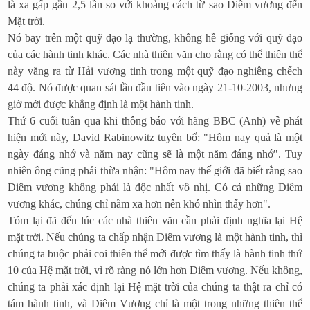
là xa gấp gần 2,5 lần so với khoảng cách từ sao Diêm vương đến
Mặt trời.
Nó bay trên một quỹ đạo lạ thường, không hề giống với quỹ đạo
của các hành tinh khác. Các nhà thiên văn cho rằng có thể thiên thể
này văng ra từ Hải vương tinh trong một quỹ đạo nghiêng chếch
44 độ. Nó được quan sát lần đầu tiên vào ngày 21-10-2003, nhưng
giờ mới được khẳng định là một hành tinh.
Thứ 6 cuối tuần qua khi thông báo với hãng BBC (Anh) về phát
hiện mới này, David Rabinowitz tuyên bố: "Hôm nay quả là một
ngày đáng nhớ và năm nay cũng sẽ là một năm đáng nhớ". Tuy
nhiên ông cũng phải thừa nhận: "Hôm nay thế giới đã biết rằng sao
Diêm vương không phải là độc nhất vô nhị. Có cả những Diêm
vương khác, chúng chỉ nằm xa hơn nên khó nhìn thấy hơn".
Tóm lại đã đến lúc các nhà thiên văn cần phải định nghĩa lại Hệ
mặt trời. Nếu chúng ta chấp nhận Diêm vương là một hành tinh, thì
chúng ta buộc phải coi thiên thể mới được tìm thấy là hành tinh thứ
10 của Hệ mặt trời, vì rõ ràng nó lớn hơn Diêm vương. Nếu không,
chúng ta phải xác định lại Hệ mặt trời của chúng ta thật ra chỉ có
tám hành tinh, và Diêm Vương chỉ là một trong những thiên thể