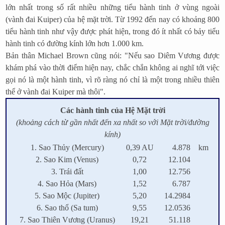
lớn nhất trong số rất nhiều những tiểu hành tinh ở vùng ngoài
(vành đai Kuiper) của hệ mặt trời. Từ 1992 đến nay có khoảng 800
tiểu hành tinh như vậy được phát hiện, trong đó ít nhất có bảy tiểu
hành tinh có đường kính lớn hơn 1.000 km.
Bản thân Michael Brown cũng nói: "Nếu sao Diêm Vương được
khám phá vào thời điểm hiện nay, chắc chắn không ai nghĩ tới việc
gọi nó là một hành tinh, vì rõ ràng nó chỉ là một trong nhiều thiên
thể ở vành đai Kuiper mà thôi".
Các hành tinh của Hệ Mặt trời
(khoảng cách từ gần nhất đến xa nhất so với Mặt trời/đường
kính)
1. Sao Thủy (Mercury)
0,39 AU
4.878
km
2. Sao Kim (Venus)
0,72
12.104
3. Trái đất
1,00
12.756
4. Sao Hỏa (Mars)
1,52
6.787
5. Sao Mộc (Jupiter)
5,20
14.2984
6. Sao thổ (Sa tum)
9,55
12.0536
7. Sao Thiên Vương (Uranus)
19,21
51.118