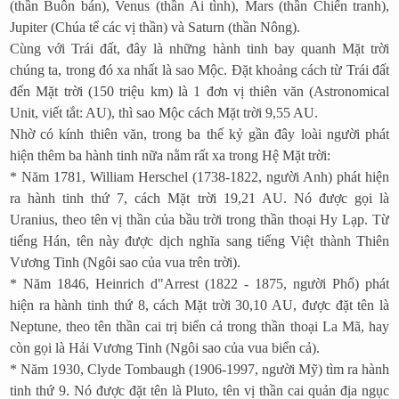
(thần Buôn bán), Venus (thần Ái tình), Mars (thần Chiến tranh),
Jupiter (Chúa tể các vị thần) và Saturn (thần Nông).
Cùng với Trái đất, đây là những hành tinh bay quanh Mặt trời
chúng ta, trong đó xa nhất là sao Mộc. Đặt khoảng cách từ Trái đất
đến Mặt trời (150 triệu km) là 1 đơn vị thiên văn (Astronomical
Unit, viết tắt: AU), thì sao Mộc cách Mặt trời 9,55 AU.
Nhờ có kính thiên văn, trong ba thế kỷ gần đây loài người phát
hiện thêm ba hành tinh nữa nằm rất xa trong Hệ Mặt trời:
* Năm 1781, William Herschel (1738-1822, người Anh) phát hiện
ra hành tinh thứ 7, cách Mặt trời 19,21 AU. Nó được gọi là
Uranius, theo tên vị thần của bầu trời trong thần thoại Hy Lạp. Từ
tiếng Hán, tên này được dịch nghĩa sang tiếng Việt thành Thiên
Vương Tinh (Ngôi sao của vua trên trời).
* Năm 1846, Heinrich d"Arrest (1822 - 1875, người Phổ) phát
hiện ra hành tinh thứ 8, cách Mặt trời 30,10 AU, được đặt tên là
Neptune, theo tên thần cai trị biển cả trong thần thoại La Mã, hay
còn gọi là Hải Vương Tinh (Ngôi sao của vua biển cả).
* Năm 1930, Clyde Tombaugh (1906-1997, người Mỹ) tìm ra hành
tinh thứ 9. Nó được đặt tên là Pluto, tên vị thần cai quản địa ngục