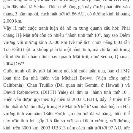
gần đây nhất là Sedna. Thiên thể băng giá này được phát hiện vào
tháng 3 năm ngoái, cách mặt trời tới 86 AU, có đường kính khoảng
2.000 km.
Vậy là một cuộc tranh luận đã nổ ra xung quanh câu hỏi: Phải
chăng Hệ Mặt trời còn có nhiều "hành tinh thứ 10", hay sao Diêm
vương với đường kính 2.300 km (về thể tích chưa bằng 0,03 lần
Trái Đất!) thật ra không phải là một hành tinh, mà chỉ là một trong
rất nhiều tiểu hành tinh bay quanh Mặt trời, như Sedna, Quaoar,
2004 DW?
Cuộc tranh cãi ấy giờ lại bùng nổ, khi cuối tuần qua, báo chí Mỹ
loan tin: Ba nhà thiên văn Michael Brown (Viện công nghệ
California), Chan Truiillo (Đài quan sát Gemini ở Hawaii ) và
David Rabinowitz (ĐHTH Yale) đã tìm ra "hành tinh thứ 10".
Hiện vẫn được gọi theo ký hiệu là 2003 UB313, đây là thiên thể
lớn nhất được tìm thấy trong Hệ Mặt trời kể từ sau phát hiện ra Hải
vương tinh vào năm 1846. Được tạo nên bởi đá và băng, thiên thể
này ước tính lớn gấp 1,5 lần so với sao Diêm vương, với đường
kính trên 3000 km. 2003 UB313 nằm cách mặt trời tới 97 AU, tức