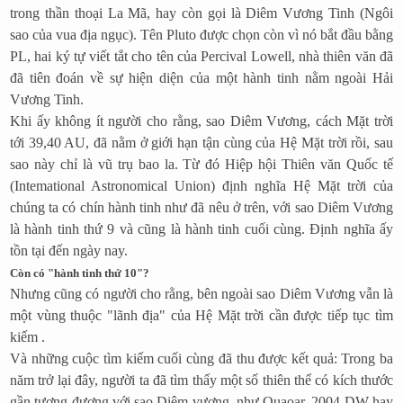
trong thần thoại La Mã, hay còn gọi là Diêm Vương Tinh (Ngôi
sao của vua địa ngục). Tên Pluto được chọn còn vì nó bắt đầu bằng
PL, hai ký tự viết tắt cho tên của Percival Lowell, nhà thiên văn đã
đã tiên đoán về sự hiện diện của một hành tinh nằm ngoài Hải
Vương Tinh.
Khi ấy không ít người cho rằng, sao Diêm Vương, cách Mặt trời
tới 39,40 AU, đã nằm ở giới hạn tận cùng của Hệ Mặt trời rồi, sau
sao này chỉ là vũ trụ bao la. Từ đó Hiệp hội Thiên văn Quốc tế
(Intemational Astronomical Union) định nghĩa Hệ Mặt trời của
chúng ta có chín hành tinh như đã nêu ở trên, với sao Diêm Vương
là hành tinh thứ 9 và cũng là hành tinh cuối cùng. Định nghĩa ấy
tồn tại đến ngày nay.
Còn có "hành tinh thứ 10"?
Nhưng cũng có người cho rằng, bên ngoài sao Diêm Vương vẫn là
một vùng thuộc "lãnh địa" của Hệ Mặt trời cần được tiếp tục tìm
kiếm .
Và những cuộc tìm kiếm cuối cùng đã thu được kết quả: Trong ba
năm trở lại đây, người ta đã tìm thấy một số thiên thể có kích thước
gần tương đương với sao Diêm vương, như Quaoar, 2004 DW hay