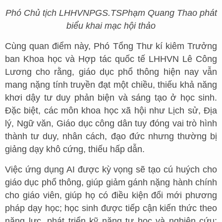
Phó Chủ tịch LHHVN
PGS.TS
Phạm Quang Thao phát
biểu khai mạc hội thảo
Cùng quan điểm này, Phó Tổng Thư kí kiêm Trưởng
ban Khoa học và Hợp tác quốc tế LHHVN Lê Công
Lương cho rằng, giáo dục phổ thông hiện nay vẫn
mang nặng tính truyền đạt một chiều, thiếu khả năng
khơi dậy tư duy phản biện và sáng tạo ở học sinh.
Đặc biệt, các môn khoa học xã hội như Lịch sử, Địa
lý, Ngữ văn, Giáo dục công dân tuy đóng vai trò hình
thành tư duy, nhân cách, đạo đức nhưng thường bị
giảng dạy khô cứng, thiếu hấp dẫn.
Việc ứng dụng AI được kỳ vọng sẽ tạo cú huých cho
giáo dục phổ thông, giúp giảm gánh nặng hành chính
cho giáo viên, giúp họ có điều kiện đổi mới phương
pháp dạy học; học sinh được tiếp cận kiến thức theo
năng lực, phát triển kỹ năng tự học và nghiên cứu;