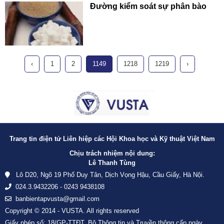
Đường kiểm soát sự phân bào
‹
1
2
1149
1218
1219
›
Trang tin điện tử Liên hiệp các Hội Khoa học và Kỹ thuật Việt Nam
Chịu trách nhiệm nội dung:
Lê Thanh Tùng
Lô D20, Ngõ 19 Phố Duy Tân, Dịch Vọng Hậu, Cầu Giấy, Hà Nội.
024.3.9432206 - 0243 9438108
banbientapvusta@gmail.com
Copyright © 2014 - VUSTA. All rights reserved
Giấy phép số: 18/GP-TTĐT, Bộ Thông tin và Truyền thông cấp ngày