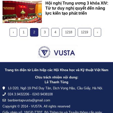
Hội nghị Trung ương 3 khóa XIV:
Từ tư duy nghị quyết đến năng
lực kiến tạo phát triển
‹
1
2
3
4
1218
1219
›
Trang tin điện tử Liên hiệp các Hội Khoa học và Kỹ thuật Việt Nam
Chịu trách nhiệm nội dung:
Lê Thanh Tùng
Lô D20, Ngõ 19 Phố Duy Tân, Dịch Vọng Hậu, Cầu Giấy, Hà Nội.
024.3.9432206 - 0243 9438108
banbientapvusta@gmail.com
Copyright © 2014 - VUSTA. All rights reserved
Giấy phép số: 18/GP-TTĐT, Bộ Thông tin và Truyền thông cấp ngày