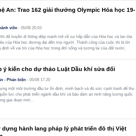
ệ An: Trao 162 giải thưởng Olympic Hóa học 19-
hành viên
- 05/08 20:03
thi đã truyền đi thông điệp mạnh mẽ về sự hấp dẫn của Hóa học và lan tỏa
yêu của Hóa học đương đại đến mọi người. Thành công của cuộc thi là lời
 định về vai trò của Hóa học trong đời sống và tương lai của đất nước.
 ý kiến cho dự thảo Luật Dầu khí sửa đổi
n - Phản biện
- 05/08 17:20
ựng một môi trường đầu tư ổn định, minh bạch và đủ sức cạnh tranh để thu
guồn lực cho phát triển ngành dầu khí và bảo đảm an ninh năng lượng quốc
rong giai đoạn mới…
 dựng hành lang pháp lý phát triển đô thị Việt
m