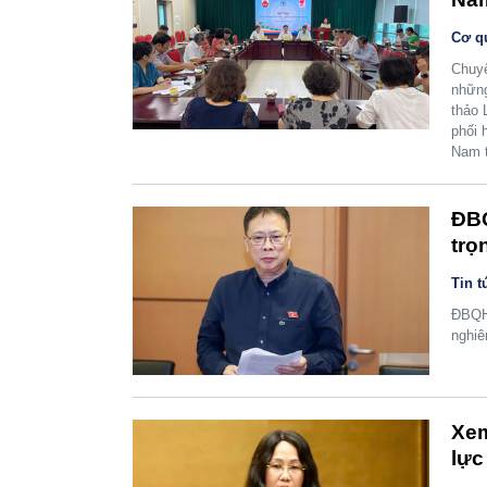
Cơ q
Chuyể
những
thảo 
phối 
Nam t
ĐBQ
trọ
Tin t
ĐBQH 
nghiê
Xem
lực