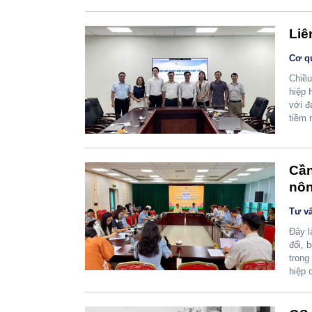
Liê
Cơ q
Chiều
hiệp 
với đ
tiềm 
Cần
nôn
Tư vấ
Đây l
đổi, 
trong
hiệp 