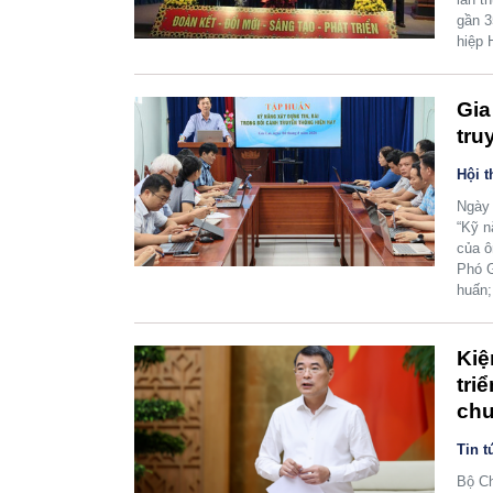
gần 3
hiệp H
Gia
tru
Hội t
Ngày 
“Kỹ n
của ô
Phó G
huấn;
Kiệ
tri
chu
Tin t
Bộ Ch