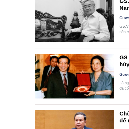
GS.
Nam
Gươn
GS.VS
nền m
GS 
hủy
Gươn
Là ng
đã cố
Chủ
để 