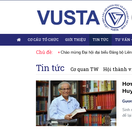
CƠ CẤU TỔ CHỨC
GIỚI THIỆU
TIN TỨC
TƯ VẤN 
Chủ đề:
 Đại hội lần thứ XIV của Đảng
Chào mừng Đại hội đại biểu Đảng bộ Liên
Tin tức
Cơ quan TW
Hội thành v
Hơn
Huy
Gươn
Sinh 
để lạ