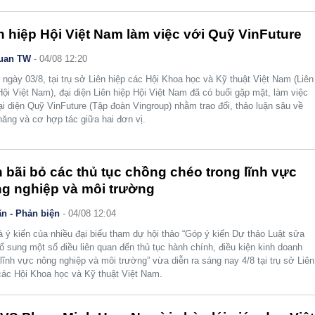
n hiệp Hội Việt Nam làm việc với Quỹ VinFuture
uan TW
- 04/08 12:20
 ngày 03/8, tại trụ sở Liên hiệp các Hội Khoa học và Kỹ thuật Việt Nam (Liên
Hội Việt Nam), đại diện Liên hiệp Hội Việt Nam đã có buổi gặp mặt, làm việc
ại diện Quỹ VinFuture (Tập đoàn Vingroup) nhằm trao đổi, thảo luận sâu về
năng và cơ hợp tác giữa hai đơn vị.
 bãi bỏ các thủ tục chồng chéo trong lĩnh vực
g nghiệp và môi trường
n - Phản biện
- 04/08 12:04
à ý kiến của nhiều đại biểu tham dự hội thảo “Góp ý kiến Dự thảo Luật sửa
bổ sung một số điều liên quan đến thủ tục hành chính, điều kiện kinh doanh
 lĩnh vực nông nghiệp và môi trường” vừa diễn ra sáng nay 4/8 tại trụ sở Liên
các Hội Khoa học và Kỹ thuật Việt Nam.