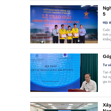
Ngh
5
Hội t
Cuộc 
tình 
khẳng
Góp
Tư vấ
Tạo d
hút n
gia t
Xây
Na