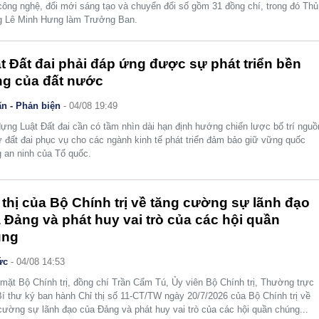
công nghệ, đổi mới sáng tạo và chuyển đổi số gồm 31 đồng chí, trong đó Thủ
g Lê Minh Hưng làm Trưởng Ban.
t Đất đai phải đáp ứng được sự phát triển bền
g của đất nước
n - Phản biện
- 04/08 19:49
ựng Luật Đất đai cần có tầm nhìn dài hạn định hướng chiến lược bố trí nguồ
ừ đất đai phục vụ cho các ngành kinh tế phát triển đảm bảo giữ vững quốc
 an ninh của Tổ quốc.
 thị của Bộ Chính trị về tăng cường sự lãnh đạo
 Đảng và phát huy vai trò của các hội quần
úng
ức
- 04/08 14:53
mặt Bộ Chính trị, đồng chí Trần Cẩm Tú, Ủy viên Bộ Chính trị, Thường trực
í thư ký ban hành Chỉ thị số 11-CT/TW ngày 20/7/2026 của Bộ Chính trị về
cường sự lãnh đạo của Đảng và phát huy vai trò của các hội quần chúng...