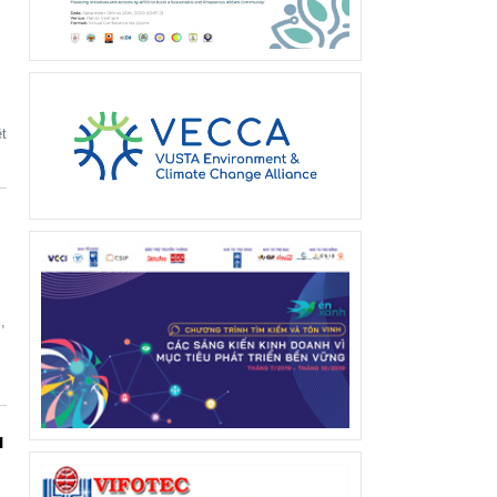
ự
t
,
ủ