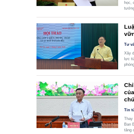
học, 
tướn
Luậ
vữn
Tư vấ
Xây d
lực t
phòng
Chỉ
của
ch
Tin t
Thay 
Ban B
tăng 