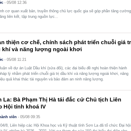
ức
- 05/08 12:36
nh cơ quan xuất bản, truyền thông chủ lực quốc gia sẽ góp phần tăng cườn
ăng liên kết, tập trung nguồn lực...
n thiện cơ chế, chính sách phát triển chuỗi giá tr
 khí và năng lượng ngoài khơi
ức
- 05/08 11:21
luận về dự án Luật Dầu khí (sửa đổi), các đại biểu đề nghị hoàn thiện hành
pháp lý nhằm phát triển chuỗi giá trị dầu khí và năng lượng ngoài khơi, nâng
iệu quả khai thác tài nguyên và bảo đảm an ninh năng lượng.
 La: Bà Phạm Thị Hà tái đắc cử Chủ tịch Liên
p Hội tỉnh khoá IV
hành viên
- 05/08 09:35
04/8, Liên hiệp các Hội Khoa học và Kỹ thuật tỉnh Sơn La đã tổ chức Đại hội
hứ IV, nhiệm kỳ 2026 – 2031. Với sự tham dự của 150 đại biểu đại diện cho