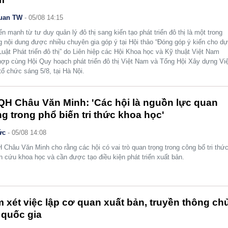
uan TW
- 05/08 14:15
n mạnh từ tư duy quản lý đô thị sang kiến tạo phát triển đô thị là một trong
 nội dung được nhiều chuyên gia góp ý tại Hội thảo “Đóng góp ý kiến cho d
Luật Phát triển đô thị” do Liên hiệp các Hội Khoa học và Kỹ thuật Việt Nam
hợp cùng Hội Quy hoạch phát triển đô thị Việt Nam và Tổng Hội Xây dựng Việ
ổ chức sáng 5/8, tại Hà Nội.
H Châu Văn Minh: 'Các hội là nguồn lực quan
ng trong phổ biến tri thức khoa học'
ức
- 05/08 14:08
Châu Văn Minh cho rằng các hội có vai trò quan trọng trong công bố tri thức
n cứu khoa học và cần được tạo điều kiện phát triển xuất bản.
 xét việc lập cơ quan xuất bản, truyền thông ch
 quốc gia