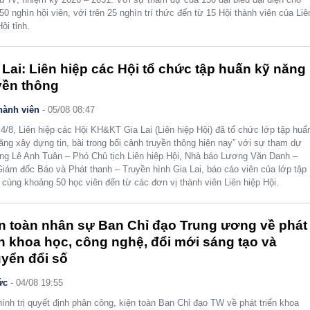
50 nghìn hội viên, với trên 25 nghìn trí thức đến từ 15 Hội thành viên của Liê
ội tỉnh.
 Lai: Liên hiệp các Hội tổ chức tập huấn kỹ năng
yền thông
hành viên
- 05/08 08:47
4/8, Liên hiệp các Hội KH&KT Gia Lai (Liên hiệp Hội) đã tổ chức lớp tập huấ
ăng xây dựng tin, bài trong bối cảnh truyền thông hiện nay” với sự tham dự
ng Lê Anh Tuân – Phó Chủ tịch Liên hiệp Hội, Nhà báo Lương Văn Danh –
iám đốc Báo và Phát thanh – Truyền hình Gia Lai, báo cáo viên của lớp tập
 cùng khoảng 50 học viên đến từ các đơn vị thành viên Liên hiệp Hội.
n toàn nhân sự Ban Chỉ đạo Trung ương về phát
ển khoa học, công nghệ, đổi mới sáng tạo và
yển đổi số
ức
- 04/08 19:55
ính trị quyết định phân công, kiện toàn Ban Chỉ đạo TW về phát triển khoa