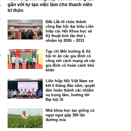
gắn với tự tạo việc làm cho thanh niên
n
trí thức
Đắk Lắk tổ chức thành
công Đại hội đại biểu Liên
hiệp các Hội Khoa học và
Kỹ thuật tỉnh lần thứ I,
nhiệm kỳ 2026 – 2031
Tạp chí Môi trường & Xã
n
hội tri ân các gia đình có
công với cách mạng và các
gia đình có hoàn cảnh khó
khăn
Liên hiệp Hội Việt Nam sơ
kết 6 tháng đầu năm, quyết
tâm hoàn thành các nhiệm
vụ trọng tâm, hướng tới
Đại hội IX
Nhà khoa học tạo giống cỏ
ngọt ngọt gấp 300 lần
đường mía