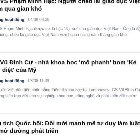
VS Phạm Minh Hạc: Người chèo lái giáo dục Việt
 qua gian khó
g hoạt động
- 04/08 08:39
 Phạm Minh Hạc được coi là bậc “đại sư” của giáo dục Việt Nam. Ông là đặ
óng, chèo lái giáo dục Việt Nam vượt qua những năm tháng gian khó.
Vũ Đình Cự - nhà khoa học 'mổ phanh' bom 'Kẻ
 diệt' của Mỹ
g hoạt động
- 03/08 11:09
ười Việt đầu tiên nhận bằng Tiến sĩ khoa học tại Lomonosov, GS Vũ Đình C
ng hiến trọn đời cho sự nghiệp khoa học, công nghệ và phát triển đất nước.
 tịch Quốc hội: Đổi mới mạnh mẽ tư duy làm luậ
mở đường phát triển