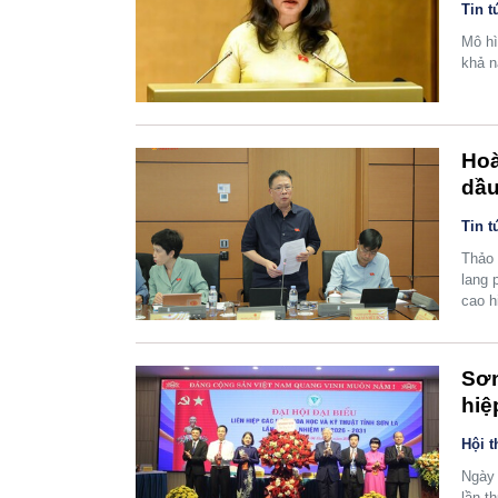
Tin t
Mô hì
khả n
Hoà
dầu
Tin t
Thảo 
lang 
cao h
Sơn
hiệ
Hội t
Ngày 
lần t