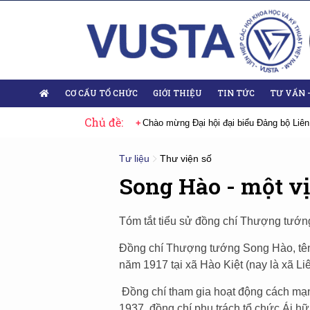
CƠ CẤU TỔ CHỨC
GIỚI THIỆU
TIN TỨC
TƯ VẤN 
Chủ đề:
Đại hội lần thứ XIV của Đảng
Chào mừng Đại hội đại biểu Đảng bộ Liên
Tư liệu
Thư viện số
Song Hào - một vị
Tóm tắt tiểu sử đồng chí Thượng tướ
Đồng chí Thượng tướng Song Hào, tên
năm 1917 tại xã Hào Kiệt (nay là xã L
Đồng chí tham gia hoạt động cách mạn
1937, đồng chí phụ trách tổ chức Ái hữ