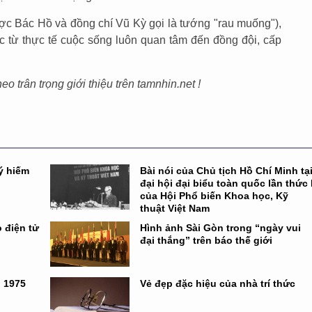
c Bác Hồ và đồng chí Vũ Kỳ gọi là tướng "rau muống"),
ọc từ thực tế cuộc sống luôn quan tâm đến đồng đội, cấp
o trân trọng giới thiệu trên tamnhin.net !
ý hiếm
Bài nói của Chủ tịch Hồ Chí Minh tạ
đại hội đại biểu toàn quốc lần thức 
của Hội Phổ biến Khoa học, Kỹ
thuật Việt Nam
 điện tử
Hình ảnh Sài Gòn trong “ngày vui
đại thắng” trên báo thế giới
n 1975
Vẻ đẹp đặc hiệu của nhà trí thức