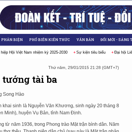
- PHẢN BIỆN
PHỔ BIẾN KIẾN THỨC
VĂN BẢN
ĐỔI MỚI - SÁNG 
 hiệp Hội Việt Nam nhiệm kỳ 2025-2030
Sự kiện tiêu biểu
Đại hội Li
Thứ năm, 29/01/2015 21:28 (GMT+7)
 tướng tài ba
ng Song Hào
 khai sinh là Nguyễn Văn Khương, sinh ngày 20 tháng 8
iên Minh), huyện Vụ Bản, tỉnh Nam Định.
g từ năm 1936, trong Phong trào Mặt trận bình dân. Năm
u thợ thêu, Thanh niên dân chủ (sau này là Mặt trận phản