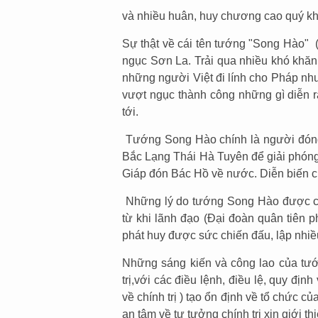
và nhiều huân, huy chương cao quý kh
Sự thật về cái tên tướng "Song Hào" 
ngục Sơn La. Trải qua nhiều khó khă
những người Việt đi lính cho Pháp n
vượt ngục thành công những gì diễn ra
tới.
Tướng Song Hào chính là người đóng v
Bắc Lạng Thái Hà Tuyên để giải phóng
Giáp đón Bác Hồ về nước. Diễn biến cụ 
Những lý do tướng Song Hào được cử
từ khi lãnh đạo (Đại đoàn quân tiên p
phát huy được sức chiến đấu, lập nhiều
Những sáng kiến và công lao của tướ
trị,với các điều lệnh, điều lệ, quy địn
về chính trị ) tạo ổn định về tổ chức 
an tâm về tư tưởng chính trị xin giới thiệ