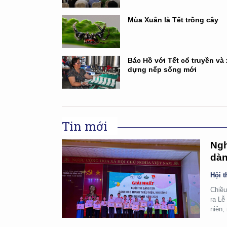
Mùa Xuân là Tết trồng cây
Bác Hồ với Tết cổ truyền và
dựng nếp sống mới
Tin mới
Ngh
dàn
Hội t
Chiều
ra Lễ
niên,