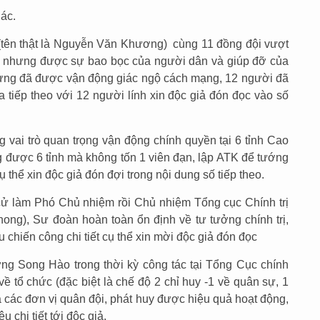
ác.
(tên thật là Nguyễn Văn Khương) cùng 11 đồng đội vượt
n nhưng được sự bao bọc của người dân và giúp đỡ của
hưng đã được vận động giác ngộ cách mạng, 12 người đã
 tiếp theo với 12 người lính xin độc giả đón đọc vào số
ai trò quan trọng vận động chính quyền tại 6 tỉnh Cao
 được 6 tỉnh mà không tốn 1 viên đạn, lập ATK để tướng
thể xin độc giả đón đợi trong nội dung số tiếp theo.
 làm Phó Chủ nhiệm rồi Chủ nhiệm Tổng cục Chính trị
hong), Sư đoàn hoàn toàn ổn định về tư tưởng chính trị,
 chiến công chi tiết cụ thể xin mời độc giả đón đọc
ng Song Hào trong thời kỳ công tác tại Tổng Cục chính
h về tổ chức (đặc biệt là chế độ 2 chỉ huy -1 về quân sự, 1
của các đơn vị quân đội, phát huy được hiệu quả hoạt động,
u chi tiết tới độc giả.