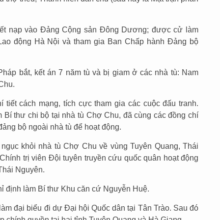
kết nạp vào Đảng Cộng sản Đông Dương; được cử làm
Lao động Hà Nội và tham gia Ban Chấp hành Đảng bộ
háp bắt, kết án 7 năm tù và bị giam ở các nhà tù: Nam
Chu.
í tiết cách mạng, tích cực tham gia các cuộc đấu tranh.
 Bí thư chi bộ tại nhà tù Chợ Chu, đã cùng các đồng chí
c đảng bộ ngoài nhà tù để hoạt động.
 ngục khỏi nhà tù Chợ Chu về vùng Tuyên Quang, Thái
Chính trị viên Đội tuyên truyền cứu quốc quân hoạt động
 Thái Nguyên.
ỉ định làm Bí thư Khu căn cứ Nguyễn Huệ.
àm đại biểu đi dự Đại hội Quốc dân tại Tân Trào. Sau đó
p chính quyền tại hai tỉnh Tuyên Quang và Hà Giang.