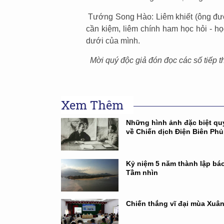
Tướng Song Hào: Liêm khiết (ông đượ
cần kiệm, liêm chính ham học hỏi - h
dưới của mình.
Mời quý độc giả đón đọc các số tiếp the
Xem Thêm
Những hình ảnh đặc biệt qu
về Chiến dịch Điện Biên Phủ
Kỷ niệm 5 năm thành lập báo
Tầm nhìn
Chiến thắng vĩ đại mùa Xuâ