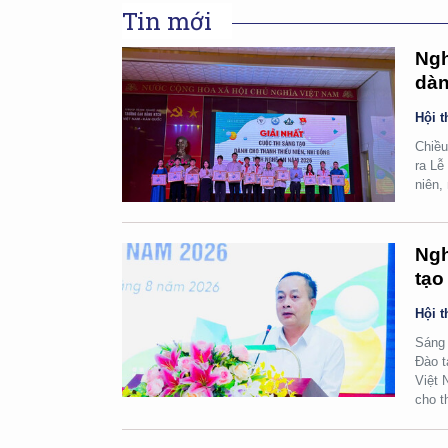
Tin mới
Ngh
dàn
Hội t
Chiều
ra Lễ
niên,
Ngh
tạo
Hội t
Sáng 
Đào t
Việt 
cho t