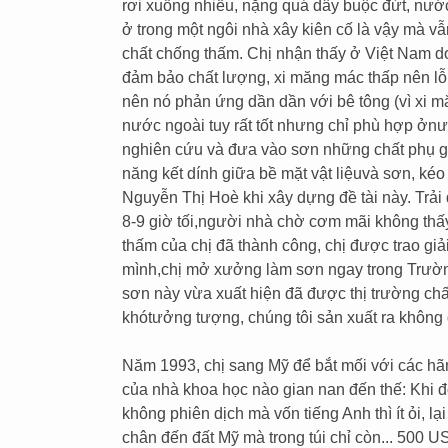
rơi xuống nhiều, nặng quá dây buộc đứt, nướ
ở trong một ngôi nhà xây kiên cố là vậy mà vẫn
chất chống thấm. Chị nhận thấy ở Việt Nam do k
đảm bảo chất lượng, xi măng mác thấp nên lỗ
nên nó phản ứng dần dần với bê tông (vì xi m
nước ngoài tuy rất tốt nhưng chỉ phù hợp ởnư
nghiên cứu và đưa vào sơn những chất phụ gi
năng kết dính giữa bề mặt vật liệuvà sơn, kéo 
Nguyễn Thị Hoè khi xây dựng đề tài này. Trải 
8-9 giờ tối,người nhà chờ cơm mãi không thấy
thấm của chị đã thành công, chị được trao g
mình,chị mở xưởng làm sơn ngay trong Trườn
sơn này vừa xuất hiện đã được thị trường ch
khótưởng tượng, chúng tôi sản xuất ra không đ
Năm 1993, chị sang Mỹ để bắt mối với các hã
của nhà khoa học nào gian nan đến thế: Khi đ
không phiên dịch mà vốn tiếng Anh thì ít ỏi, 
chân đến đất Mỹ mà trong túi chỉ còn... 500 U