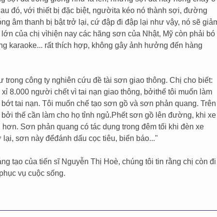
u đó, với thiết bị đặc biệt, ngườita kéo nó thành sợi, đường
g âm thanh bị bật trở lại, cứ đập đi đập lại như vậy, nó sẽ giả
lớn của chị vìhiện nay các hãng sơn của Nhật, Mỹ còn phải bó
ng karaoke... rất thích hợp, không gây ảnh hưởng đến hàng
trong công ty nghiên cứu đề tài sơn giao thông. Chị cho biết:
xỉ 8.000 người chết vì tai nạn giao thông, bởithế tôi muốn làm
 bớt tai nạn. Tôi muốn chế tạo sơn gồ và sơn phản quang. Trên
 bởi thế cần làm cho họ tỉnh ngủ.Phết sơn gồ lên đường, khi xe
hận hơn. Sơn phản quang có tác dụng trong đêm tối khi đèn xe
lại, sơn này đểđánh dấu cọc tiêu, biển báo..."
áng tạo của tiến sĩ Nguyễn Thị Hoè, chúng tôi tin rằng chị còn đi
phục vụ cuộc sống.