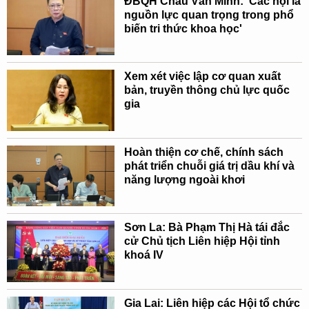
ĐBQH Châu Văn Minh: 'Các hội là
nguồn lực quan trọng trong phổ
biến tri thức khoa học'
Xem xét việc lập cơ quan xuất
bản, truyền thông chủ lực quốc
gia
Hoàn thiện cơ chế, chính sách
phát triển chuỗi giá trị dầu khí và
năng lượng ngoài khơi
Sơn La: Bà Phạm Thị Hà tái đắc
cử Chủ tịch Liên hiệp Hội tỉnh
khoá IV
Gia Lai: Liên hiệp các Hội tổ chức