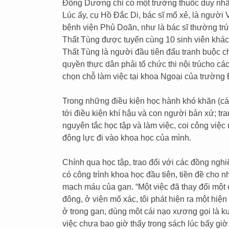
Đông Dương chỉ có một trường thuốc duy nhất
Lúc ấy, cụ Hồ Đắc Di, bác sĩ mổ xẻ, là người
bệnh viện Phủ Doãn, như là bác sĩ thường trú
Thất Tùng được tuyển cùng 10 sinh viên khác 
Thất Tùng là người đầu tiên đấu tranh buộc ch
quyền thực dân phải tổ chức thi nội trúcho c
chọn chỗ làm việc tại khoa Ngoại của trường 
Trong những điều kiện học hành khó khăn (các 
tới điều kiện khí hậu và con người bản xứ; tra
nguyên tắc học tập và làm việc, coi công việc
động lực đi vào khoa học của mình.
Chính qua học tập, trao đổi với các đồng nghi
có công trình khoa học đầu tiên, tiền đề cho 
mạch máu của gan. “Một việc đã thay đổi một 
đông, ở viện mổ xác, tôi phát hiện ra một hiệ
ở trong gan, dùng một cái nạo xương gọi là kuy-
việc chưa bao giờ thấy trong sách lúc bấy giờ..