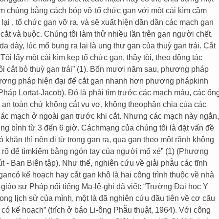
tìm chúng bằng cách bóp vỡ tổ chức gan với một cái kìm cầm
lại , tổ chức gan vỡ ra, và sẽ xuất hiện dần dần các mạch gan
cắt và buộc. Chúng tôi làm thử nhiều lần trên gan người chết.
dày, lúc mổ bụng ra lại là ung thư gan của thuỳ gan trái. Cắt
ôi lấy một cái kìm kẹp tổ chức gan, thầy tôi, theo động tác
i cắt bỏ thuỳ gan trái” (1). Bốn mươi năm sau, phương pháp
phương pháp hiện đại để cắt gan nhanh hơn phương phápkinh
háp Lortat-Jacob). Đó là phải tìm trước các mạch máu, các ốn
ch an toàn chứ không cắt vu vơ, không theophân chia của các
ác mạch ở ngoài gan trước khi cắt. Nhưng các mạch này ngắn,
trung bình từ 3 đến 6 giờ. Cáchmạng của chúng tôi là đặt vấn đề
 khăn thì nên đi từ trong gan ra, qua gan theo một rãnh không
ất rõ để tìmkiếm bằng ngón tay của người mổ xẻ” (1) (Phương
 - Ban Biên tập). Như thế, nghiên cứu về giải phẫu các tĩnh
ancó kế hoạch hay cắt gan khô là hai công trình thuộc về nhà
iáo sư Pháp nổi tiếng Ma-lê-ghi đã viết: “Trường Đại học Y
rong lịch sử của mình, một là đã nghiên cứu đầu tiên về cơ cấu
 có kế hoạch” (trích ở báo Li-ông Phẫu thuật, 1964). Với công