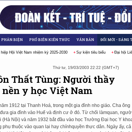
- PHẢN BIỆN
PHỔ BIẾN KIẾN THỨC
VĂN BẢN
ĐỔI MỚI - SÁNG 
 hiệp Hội Việt Nam nhiệm kỳ 2025-2030
Sự kiện tiêu biểu
Đại hội L
Thứ tư, 19/03/2003 22:22 (GMT+7)
Tôn Thất Tùng: Người thầy
ỡ nền y học Việt Nam
năm 1912 tại Thanh Hoá, trong một gia đình nho giáo. Cha ông
 đưa gia đình vào Huế và định cư ở đó. Từ chối làmquan, ngườ
i (Hà Nội) và năm 1932 bắt đầu vào học Trường Đại học Y kho
ng phụ thuộc vào quan lại hay chínhquyền thực dân. Ngày ấy, cả