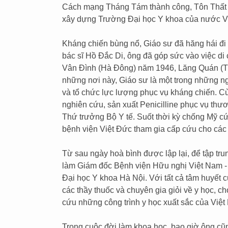
Cách mạng Tháng Tám thành công, Tôn Thất Tùn
xây dựng Trường Đại học Y khoa của nước V
Kháng chiến bùng nổ, Giáo sư đã hăng hái đi 
bác sĩ Hồ Đắc Di, ông đã góp sức vào việc d
Vân Đình (Hà Đông) năm 1946, Lăng Quán (T
những nơi này, Giáo sư là một trong những ng
và tổ chức lực lượng phục vụ kháng chiến. 
nghiên cứu, sản xuất Penicilline phục vụ t
Thứ trưởng Bộ Y tế. Suốt thời kỳ chống Mỹ cứ
bệnh viện Việt Đức tham gia cấp cứu cho các
Từ sau ngày hoà bình được lập lại, để tập tr
làm Giám đốc Bệnh viện Hữu nghị Việt Nam
Đại học Y khoa Hà Nội. Với tất cả tâm huyết 
các thầy thuốc và chuyên gia giỏi về y học, 
cứu những công trình y học xuất sắc của Việt
Trong cuộc đời làm khoa học, bao giờ ông cũn