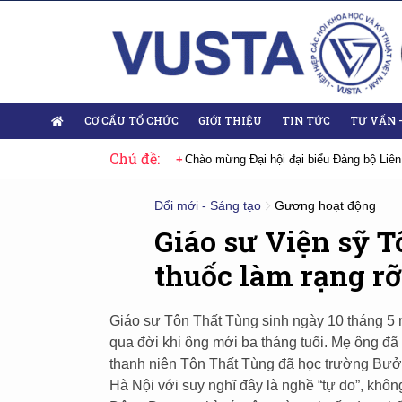
CƠ CẤU TỔ CHỨC
GIỚI THIỆU
TIN TỨC
TƯ VẤN 
Chủ đề:
 Đại hội lần thứ XIV của Đảng
Chào mừng Đại hội đại biểu Đảng bộ Liên
Đổi mới - Sáng tạo
Gương hoạt động
Giáo sư Viện sỹ 
thuốc làm rạng r
Giáo sư Tôn Thất Tùng sinh ngày 10 tháng 5 
qua đời khi ông mới ba tháng tuổi. Mẹ ông đã
thanh niên Tôn Thất Tùng đã học trường Bưở
Hà Nội với suy nghĩ đây là nghề “tự do”, khô