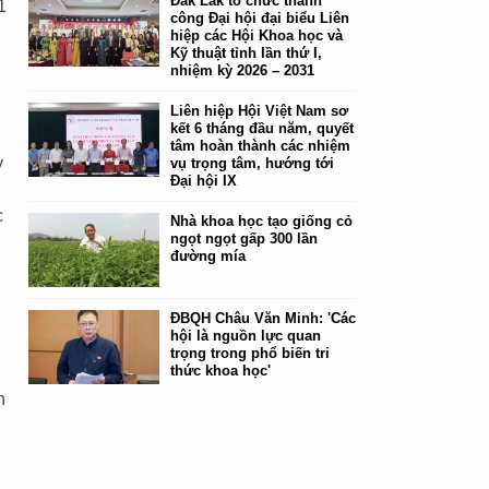
Đắk Lắk tổ chức thành
1
công Đại hội đại biểu Liên
hiệp các Hội Khoa học và
Kỹ thuật tỉnh lần thứ I,
nhiệm kỳ 2026 – 2031
Liên hiệp Hội Việt Nam sơ
kết 6 tháng đầu năm, quyết
tâm hoàn thành các nhiệm
y
vụ trọng tâm, hướng tới
Đại hội IX
c
Nhà khoa học tạo giống cỏ
ngọt ngọt gấp 300 lần
đường mía
ĐBQH Châu Văn Minh: 'Các
hội là nguồn lực quan
trọng trong phổ biến tri
thức khoa học'
h