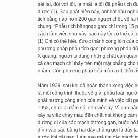
trái lại, đối với tôi, lạ nhất là tôi đã phẫu t
được”(1). Sau phát hiện này, anhbắt đầu ngh
tích bằng nạo hơn 200 gan người chết, vẽ lại 
chung. “Phẫu tích bằngnạo gan: chỉ trong 15 p
cách làm việc như vậy, sau này tôi có thể cắt
(1).Chỉ có thể hiểu được thành công lớn của c
phương pháp phẫu tích gan: phương pháp dù
X quang, người ta dùng những chất cản quang
cả các mạch chỉ thấy trên một mặt phẳng cho
nhầm. Còn phương pháp tiêu mòn axit, thời ấy
Năm 1939, sau khi đã hoàn thành xong việc n
là một công trình thuộc về giải phẫu loài ngư
phải hướng công trình của mình về việc cắt g
1952, chưa ai dám nói đến việc ấy. Vì gan nằ
xảy ra việc chảy máu đến chết mà không cầm đư
đường đi của các mạch ở trong gan, buộc nó lại 
dính vào sâu bằng hai dây chằng gọi là dây tam
trước khi cắt gan. Làm sao mà tìm các mạch t