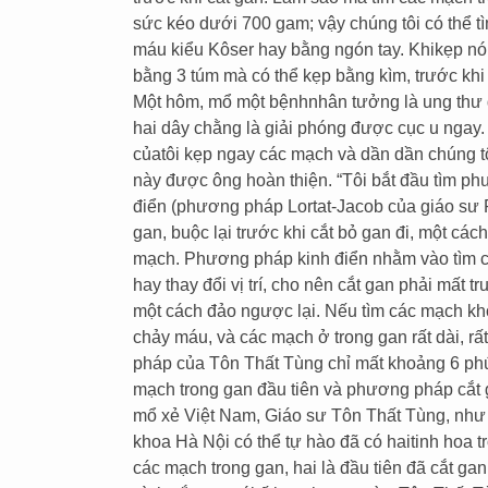
sức kéo dưới 700 gam; vậy chúng tôi có thể 
máu kiểu Kôser hay bằng ngón tay. Khikẹp nó 
bằng 3 túm mà có thể kẹp bằng kìm, trước khi 
Một hôm, mổ một bệnhnhân tưởng là ung thư dạ 
hai dây chằng là giải phóng được cục u ngay. T
củatôi kẹp ngay các mạch và dần dần chúng tô
này được ông hoàn thiện. “Tôi bắt đầu tìm 
điển (phương pháp Lortat-Jacob của giáo sư P
gan, buộc lại trước khi cắt bỏ gan đi, một cá
mạch. Phương pháp kinh điển nhằm vào tìm c
hay thay đổi vị trí, cho nên cắt gan phải mất 
một cách đảo ngược lại. Nếu tìm các mạch khó
chảy máu, và các mạch ở trong gan rất dài, r
pháp của Tôn Thất Tùng chỉ mất khoảng 6 phút
mạch trong gan đầu tiên và phương pháp cắt g
mổ xẻ Việt Nam, Giáo sư Tôn Thất Tùng, như g
khoa Hà Nội có thể tự hào đã có haitinh hoa t
các mạch trong gan, hai là đầu tiên đã cắt gan