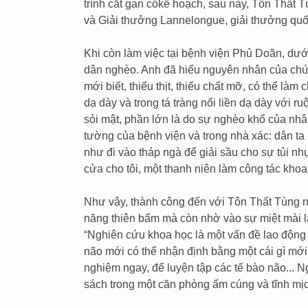
trình cắt gan cókế hoạch, sau này, Tôn Thất
và Giải thưởng Lannelongue, giải thưởng quốc
Khi còn làm việc tại bệnh viện Phủ Doãn, dư
dân nghèo. Anh đã hiểu nguyên nhân của chứn
mới biết, thiếu thịt, thiếu chất mỡ, có thể làm 
dạ dày và trong tá tràng nối liền dạ dày với r
sỏi mật, phần lớn là do sự nghèo khổ của nhâ
tường của bệnh viện và trong nhà xác: dân ta 
như đi vào tháp ngà để giải sầu cho sự tủi 
cửa cho tôi, một thanh niên làm công tác khoah
Như vậy, thành công đến với Tôn Thất Tùng ng
năng thiên bẩm mà còn nhờ vào sự miệt mài la
“Nghiên cứu khoa học là một vấn đề lao động 
não mới có thể nhận định bằng một cái gì mới.
nghiệm ngay, để luyện tập các tế bào não... N
sách trong một căn phòng ấm cúng và tĩnh mịc