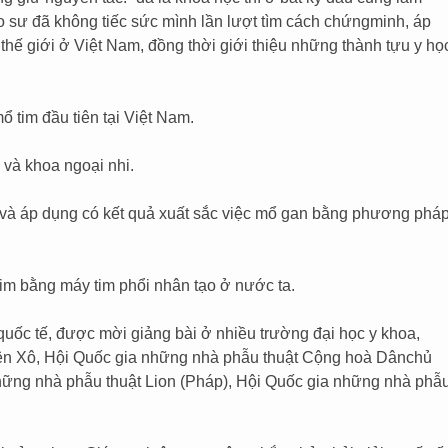
o sư đã không tiếc sức mình lần lượt tìm cách chứngminh, áp
 thế giới ở Việt Nam, đồng thời giới thiệu những thành tựu y họ
 tim đầu tiên tại Việt Nam.
 và khoa ngoại nhi.
 và áp dụng có kết quả xuất sắc việc mổ gan bằng phương phá
im bằng máy tim phổi nhân tạo ở nước ta.
quốc tế, được mời giảng bài ở nhiều trường đại học y khoa,
ên Xô, Hội Quốc gia những nhà phẫu thuật Cộng hoà Dânchủ
hững nhà phẫu thuật Lion (Pháp), Hội Quốc gia những nhà phẫ