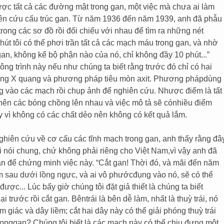
ích được tất cả các đường mật trong gan, một việc mà chưa ai làm
iên cứu cấu trúc gan. Từ năm 1936 đến năm 1939, anh đã phẫu
trong các sơ đồ rồi đối chiếu với nhau để tìm ra những nét
hút tôi có thể phơi trần tất cả các mạch máu trong gan, và nhờ
 gan, không kể bộ phận nào của nó, chỉ không đầy 10 phút...”
ông trình này nếu như chúng ta biết rằng trước đó chỉ có hai
ng X quang và phương pháp tiêu mòn axit. Phương phápdùng
 vào các mạch rồi chụp ảnh để nghiên cứu. Nhược điểm là tất
 nên các bóng chồng lên nhau và việc mô tả sẽ cónhiều điểm
 vì không có các chất dẻo nên không có kết quả lắm.
ghiên cứu về cơ cấu các tĩnh mạch trong gan, anh thấy rằng đâ
ời nói chung, chứ không phải riêng cho Việt Nam,vì vậy anh đã
an để chứng minh việc này. “Cắt gan! Thời đó, và mãi đến năm
m sau dưới lồng ngực, và ai vô phướcđụng vào nó, sẽ có thể
ợc... Lúc bấy giờ chúng tôi đặt giả thiết là chúng ta biết
trước rồi cắt gan. Bêntrái là bên dễ làm, nhất là thuỳ trái, nó
 giác và dây liềm; cắt hai dây này có thể giải phóng thuỳ trái
ronggan? Chúng tôi biết là các mạch này có thể chịu đựng một