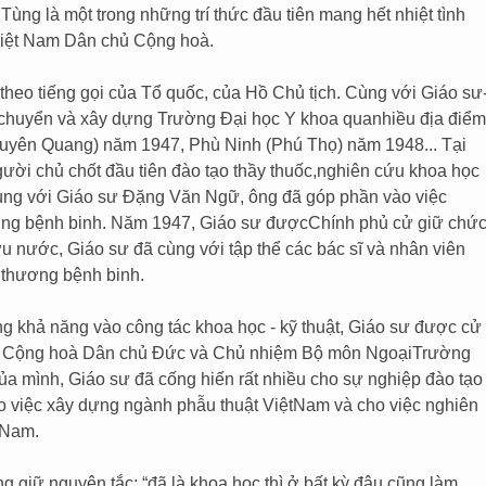
g là một trong những trí thức đầu tiên mang hết nhiệt tình
iệt Nam Dân chủ Cộng hoà.
theo tiếng gọi của Tổ quốc, của Hồ Chủ tịch. Cùng với Giáo sư
i chuyển và xây dựng Trường Đại học Y khoa quanhiều địa điểm
uyên Quang) năm 1947, Phù Ninh (Phú Thọ) năm 1948... Tại
ười chủ chốt đầu tiên đào tạo thầy thuốc,nghiên cứu khoa học
Cùng với Giáo sư Đặng Văn Ngữ, ông đã góp phần vào việc
hương bệnh binh. Năm 1947, Giáo sư đượcChính phủ cử giữ chứ
u nước, Giáo sư đã cùng với tập thể các bác sĩ và nhân viên
 thương bệnh binh.
ung khả năng vào công tác khoa học - kỹ thuật, Giáo sư được cử
 - Cộng hoà Dân chủ Đức và Chủ nhiệm Bộ môn NgoạiTrường
của mình, Giáo sư đã cống hiến rất nhiều cho sự nghiệp đào tạo
cho việc xây dựng ngành phẫu thuật ViệtNam và cho việc nghiên
 Nam.
g giữ nguyên tắc: “đã là khoa học thì ở bất kỳ đâu cũng làm