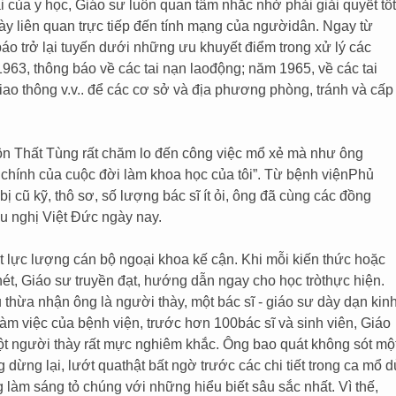
 của y học, Giáo sư luôn quan tâm nhắc nhở phải giải quyết tốt
ày liên quan trực tiếp đến tính mạng của ngườidân. Ngay từ
o trở lại tuyến dưới những ưu khuyết điểm trong xử lý các
1963, thông báo về các tai nạn laođộng; năm 1965, về các tai
iao thông v.v.. để các cơ sở và địa phương phòng, tránh và cấp
ôn Thất Tùng rất chăm lo đến công việc mổ xẻ mà như ông
 chính của cuộc đời làm khoa học của tôi”. Từ bệnh việnPhủ
bị cũ kỹ, thô sơ, số lượng bác sĩ ít ỏi, ông đã cùng các đồng
u nghị Việt Đức ngày nay.
 lực lượng cán bộ ngoại khoa kế cận. Khi mỗi kiến thức hoặc
nét, Giáo sư truyền đạt, hướng dẫn ngay cho học tròthực hiện.
thừa nhận ông là người thày, một bác sĩ - giáo sư dày dạn kin
làm việc của bệnh viện, trước hơn 100bác sĩ và sinh viên, Giáo
ột người thày rất mực nghiêm khắc. Ông bao quát không sót mộ
dừng lại, lướt quathật bất ngờ trước các chi tiết trong ca mổ d
 làm sáng tỏ chúng với những hiểu biết sâu sắc nhất. Vì thế,