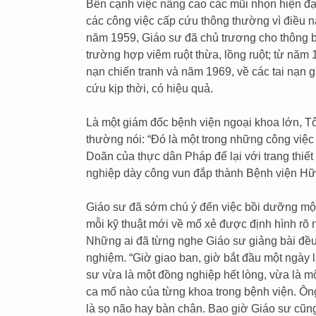
Bên cạnh việc nâng cao các mũi nhọn hiện đại
các công việc cấp cứu thông thường vì điều n
năm 1959, Giáo sư đã chủ trương cho thông bá
trường hợp viêm ruột thừa, lồng ruột; từ năm 
nạn chiến tranh và năm 1969, về các tai nạn g
cứu kịp thời, có hiệu quả.
Là một giám đốc bệnh viện ngoại khoa lớn, T
thường nói: “Đó là một trong những công việc
Doãn của thực dân Pháp để lại với trang thiết 
nghiệp dày công vun đắp thành Bệnh viện Hữ
Giáo sư đã sớm chú ý đến việc bồi dưỡng một
mỗi kỹ thuật mới về mổ xẻ được định hình rõ 
Những ai đã từng nghe Giáo sư giảng bài đều 
nghiệm. “Giờ giao ban, giờ bắt đầu một ngày 
sư vừa là một đồng nghiệp hết lòng, vừa là m
ca mổ nào của từng khoa trong bệnh viện. Ông 
là sọ não hay bàn chân. Bao giờ Giáo sư cũng