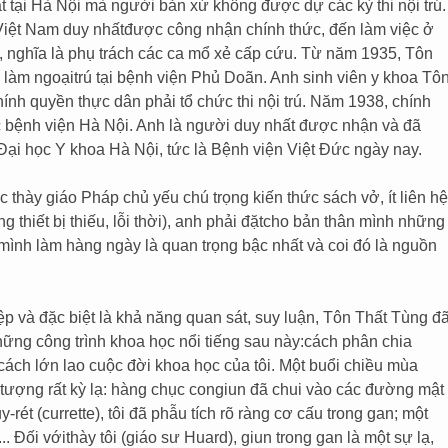
 tại Hà Nội mà người bản xứ không được dự các kỳ thi nội trú.
 Việt Nam duy nhấtđược công nhận chính thức, đến làm việc ở
, nghĩa là phụ trách các ca mổ xẻ cấp cứu. Từ năm 1935, Tôn
làm ngoạitrú tại bệnh viện Phủ Doãn. Anh sinh viên y khoa Tô
ính quyền thực dân phải tổ chức thi nội trú. Năm 1938, chính
ác bệnh viện Hà Nội. Anh là người duy nhất được nhận và đã
Đại học Y khoa Hà Nội, tức là Bệnh viện Việt Đức ngày nay.
thày giáo Pháp chủ yếu chú trọng kiến thức sách vở, ít liên hệ
ng thiết bị thiếu, lỗi thời), anh phải đặtcho bản thân mình những
 mình làm hàng ngày là quan trọng bậc nhất và coi đó là nguồn
ệp và đặc biệt là khả năng quan sát, suy luận, Tôn Thất Tùng đ
những công trình khoa học nổi tiếng sau này:cách phân chia
cách lớn lao cuộc đời khoa học của tôi. Một buổi chiều mùa
n tượng rất kỳ lạ: hàng chục congiun đã chui vào các đường mật
rét (currette), tôi đã phẫu tích rõ ràng cơ cấu trong gan; một
. Đối vớithày tôi (giáo sư Huard), giun trong gan là một sự lạ,