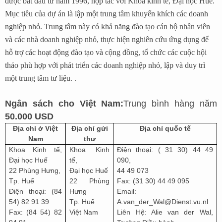
được bắt đầu từ năm 1996, hợp tác với Khoa kinh tế, Đại học Huế.
Mục tiêu của dự án là lập một trung tâm khuyến khích các doanh
nghiệp nhỏ. Trung tâm này có khả năng đào tạo cán bộ nhân viên
và các nhà doanh nghiệp nhỏ, thực hiện nghiên cứu ứng dụng để
hỗ trợ các hoạt động đào tạo và cộng đồng, tổ chức các cuộc hội
thảo phù hợp với phát triển các doanh nghiệp nhỏ, lập và duy trì
một trung tâm tư liệu. .
Ngân sách cho Việt Nam:
Trung bình hàng năm
50.000 USD
Địa chỉ ở Việt
Địa chỉ gửi
Địa chỉ quốc tế
Nam
thư
Khoa Kinh tế,
Khoa Kinh
Điện thoại: ( 31 30) 44 49
Đại học Huế
tế,
090,
22 Phùng Hưng,
Đại học Huế
44 49 073
Tp. Huế
22 Phùng
Fax: (31 30) 44 49 095
Điện thoại: (84
Hưng
Email:
54) 82 91 39
Tp. Huế
A.van_der_Wal@Dienst.vu.nl
Fax: (84 54) 82
Việt Nam
Liên Hệ: Alie van der Wal,