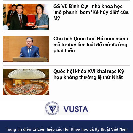
GS Vũ Đình Cự - nhà khoa học
'mổ phanh' bom 'Kẻ hủy diệt' của
Mỹ
Chủ tịch Quốc hội: Đổi mới mạnh
mẽ tư duy làm luật để mở đường
phát triển
Quốc hội khóa XVI khai mạc Kỳ
họp không thường lệ thứ Nhất
Trang tin điện tử Liên hiệp các Hội Khoa học và Kỹ thuật Việt Nam