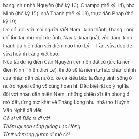
bang, như nhà Nguyên (thế kỷ 13), Champa (thế kỷ 14), nhà
Minh (thế kỷ 15), nhà Thanh (thế kỷ 18), thực dân Phap (thế
kỷ 19)…
Do đó, đối với mỗi người Việt Nam , kinh thành Thăng Long
chỉ tồn tại như một dư ảnh. Nay ta khai quật, vóc dáng kinh
thành đã hiện dần với diện mạo thời Lý – Trần, vừa đẹp đẽ
vừa hoành tráng xiết bao.
Nếu tái dựng điện Càn Nguyên trên nền đất cũ (tức là nền
điện Kính Thiên thời Lê), thì đó sẽ là niềm tự hào chân chính
của nhân dân cả nước, kể cả kiều bào ta đang sinh sống ở
nước ngoài cũng vô cùng hoan hỉ. Đặc biệt rất có ý nghĩa
đối với nhân dân miền Nam , những chiến sĩ tiên phong đi
mở đất, từng mơ khát về Thăng Long như nhà thơ Huỳnh
Văn Nghệ đã viết:
Có ai về Bắc ta đi với
Thăm lại non sống giống Lạc Hồng
Từ thuở mang gươm đi mở cõi