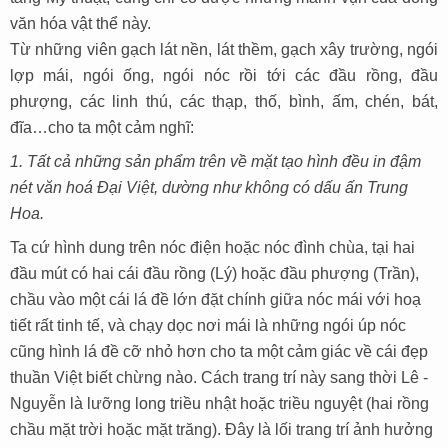
văn hóa vật thể này.
Từ những viên gạch lát nền, lát thềm, gạch xây trường, ngói
lợp mái, ngói ống, ngói nóc rồi tới các đầu rồng, đầu
phượng, các linh thú, các thạp, thố, bình, ấm, chén, bát,
đĩa…cho ta một cảm nghĩ:
1. Tất cả những sản phẩm trên về mặt tạo hình đều in đậm
nét văn hoá Đại Việt, dường như không có dấu ấn Trung
Hoa.
Ta cứ hình dung trên nóc điện hoặc nóc đình chùa, tại hai
đầu mút có hai cái đầu rồng (Lý) hoặc đầu phượng (Trần),
chầu vào một cái lá đề lớn đặt chính giữa nóc mái với hoạ
tiết rất tinh tế, và chạy dọc nơi mái là những ngói úp nóc
cũng hình lá đề cỡ nhỏ hơn cho ta một cảm giác về cái đẹp
thuần Việt biết chừng nào. Cách trang trí này sang thời Lê -
Nguyễn là lưỡng long triều nhật hoặc triều nguyệt (hai rồng
chầu mặt trời hoặc mặt trăng). Đây là lối trang trí ảnh hưởng