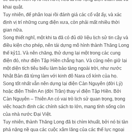
khai quật.
Tuy nhiên, để phân loại rồi đánh giá các cổ vật ấy, và xác
định vị trí những cung điện xưa, còn phải mất nhiều thời
gian nữa.
Song thiết nghĩ, một khi ta đã có đủ dữ liệu lịch sử tin cậy và
điều kiện cho phép, nên tái dựng mô hình thành Thăng Long
thế kỷ11. Và nên chăng, thử dựng lại một trong các cung
điện đó, như điện Tập Hiền chẳng hạn. Và cũng nên giữ lại
một diện tích tiêu biểu làm bảo tàng ngoài trời, như nước
Nhật Bản đã từng làm với kinh đô Nara cổ kính của họ.
Song tốt nhất vẫn nên dựng lại điện Càn Nguyên (đời Lý)
hoặc điện Thiên An (đời Trần) thay vì điện Tập Hiền. Bởi
Càn Nguyên – Thiên An có vai trò lịch sử quan trọng, trong
việc hoạch định các chính sách to lớn, mang tính sống còn
của nhà nước Đại Việt.
Tuy nhiên, thành Thăng Long đã bị chìm khuất, bởi nó bị tàn
phá nặng nề qua các cuộc xâm lăng của các thế lực ngoại