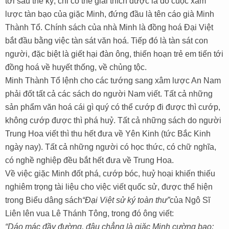
tới sáu thế kỷ, chỉ có thể giải thích được là do cuộc xâm
lược tàn bạo của giặc Minh, đứng đầu là tên cáo già Minh
Thành Tổ. Chính sách của nhà Minh là đồng hoá Đại Việt
bắt đầu bằng việc tàn sát văn hoá. Tiếp đó là tàn sát con
người, đặc biệt là giết hại đàn ông, thiến hoạn trẻ em tiến tới
đồng hoá về huyết thống, về chủng tộc.
Minh Thành Tổ lệnh cho các tướng sang xâm lược An Nam
phải đốt tất cả các sách do người Nam viết. Tất cả những
sản phẩm văn hoá cái gì quý có thể cướp đi được thì cướp,
không cướp được thì phá huỷ. Tất cả những sách do người
Trung Hoa viết thì thu hết đưa về Yên Kinh (tức Bắc Kinh
ngày nay). Tất cả những người có học thức, có chữ nghĩa,
có nghề nghiệp đều bắt hết đưa về Trung Hoa.
Về việc giặc Minh đốt phá, cướp bóc, huỷ hoại khiến thiếu
nghiêm trọng tài liệu cho việc viết quốc sử, được thể hiện
trong Biểu dâng sách
“Đại Việt sử ký toàn thư”
của Ngô Sĩ
Liên lên vua Lê Thánh Tông, trong đó ông viết:
“Dáo mác đầy đường, đâu chẳng là giặc Minh cường bạo;