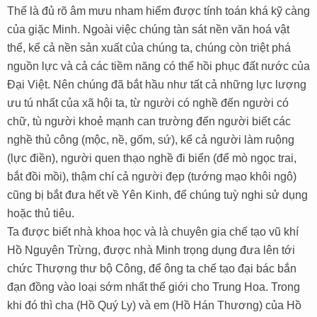
Thế là đủ rõ âm mưu nham hiểm được tính toán khá kỹ càng
của giặc Minh. Ngoài việc chúng tàn sát nền văn hoá vật
thể, kể cả nền sản xuất của chúng ta, chúng còn triệt phá
nguồn lực và cả các tiềm năng có thể hồi phục đất nước của
Đại Việt. Nên chúng đã bắt hầu như tất cả những lực lượng
ưu tú nhất của xã hội ta, từ người có nghề đến người có
chữ, tù người khoẻ mạnh can trường đến người biết các
nghề thủ công (mộc, nề, gốm, sứ), kể cả người làm ruộng
(lực điền), người quen thạo nghề đi biển (để mò ngọc trai,
bắt đồi mồi), thậm chí cả người đẹp (tướng mạo khôi ngô)
cũng bị bắt đưa hết về Yên Kinh, để chúng tuỳ nghi sử dụng
hoặc thủ tiêu.
Ta được biết nhà khoa học và là chuyên gia chế tạo vũ khí
Hồ Nguyên Trừng, được nhà Minh trọng dụng đưa lên tới
chức Thượng thư bộ Công, để ông ta chế tạo đại bác bắn
đạn đồng vào loại sớm nhất thế giới cho Trung Hoa. Trong
khi đó thì cha (Hồ Quý Ly) và em (Hồ Hán Thương) của Hồ