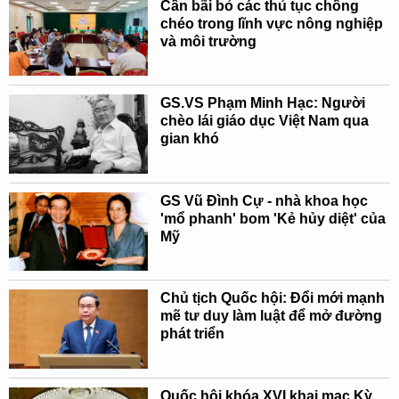
Cần bãi bỏ các thủ tục chồng
chéo trong lĩnh vực nông nghiệp
và môi trường
GS.VS Phạm Minh Hạc: Người
chèo lái giáo dục Việt Nam qua
gian khó
GS Vũ Đình Cự - nhà khoa học
'mổ phanh' bom 'Kẻ hủy diệt' của
Mỹ
Chủ tịch Quốc hội: Đổi mới mạnh
mẽ tư duy làm luật để mở đường
phát triển
Quốc hội khóa XVI khai mạc Kỳ