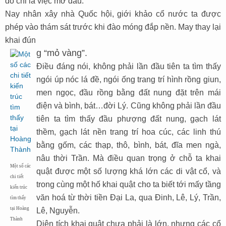
đô chỉ là việc mở đầu.
Nay nhân xây nhà Quốc hội, giới khảo cổ nước ta được
phép vào thám sát trước khi đào móng đắp nền. May thay lại
khai đún
g “mỏ vàng”.
Điều đáng nói, không phải lần đầu tiên ta tìm thấy
ngói úp nóc lá đề, ngói ống trang trí hình rồng giun,
men ngọc, đầu rồng bằng đất nung đặt trên mái
điện và bình, bát…đời Lý. Cũng không phải lần đầu
tiên ta tìm thấy đầu phượng đất nung, gạch lát
thềm, gạch lát nền trang trí hoa cúc, các linh thú
bằng gốm, các thạp, thô, bình, bát, đĩa men ngà,
nâu thời Trần. Mà điều quan trọng ở chỗ ta khai
Một số các
quật được một số lượng khá lớn các di vật cổ, và
chi tiết
trong cùng một hố khai quật cho ta biết tới mấy tầng
kiến trúc
văn hoá từ thời tiền Đại La, qua Đinh, Lê, Lý, Trần,
tìm thấy
tại Hoàng
Lê, Nguyễn.
Thành
Diện tích khai quật chưa phải là lớn, nhưng các cổ