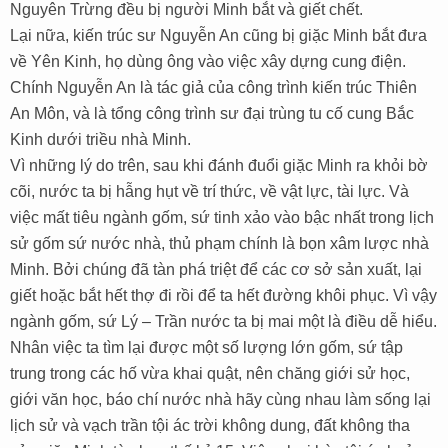
Nguyên Trừng đều bị người Minh bắt và giết chết.
Lại nữa, kiến trúc sư Nguyễn An cũng bị giặc Minh bắt đưa
về Yên Kinh, họ dùng ông vào việc xây dựng cung điện.
Chính Nguyễn An là tác giả của công trình kiến trúc Thiên
An Môn, và là tổng công trình sư đại trùng tu cố cung Bắc
Kinh dưới triều nhà Minh.
Vì những lý do trên, sau khi đánh đuổi giặc Minh ra khỏi bờ
cõi, nước ta bị hẫng hụt về trí thức, về vật lực, tài lực. Và
việc mất tiêu ngành gốm, sứ tinh xảo vào bậc nhất trong lịch
sử gốm sứ nước nhà, thủ phạm chính là bọn xâm lược nhà
Minh. Bởi chúng đã tàn phá triệt để các cơ sở sản xuất, lại
giết hoặc bắt hết thợ đi rồi để ta hết đường khôi phục. Vì vậy
ngành gốm, sứ Lý – Trần nước ta bị mai một là điều dễ hiểu.
Nhân việc ta tìm lại được một số lượng lớn gốm, sứ tập
trung trong các hố vừa khai quật, nên chăng giới sử học,
giới văn học, báo chí nước nhà hãy cùng nhau làm sống lại
lịch sử và vạch trần tội ác trời không dung, đất không tha