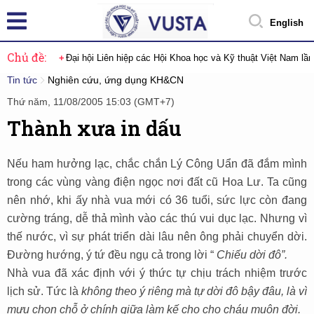
English
Chủ đề:
Đại hội Liên hiệp các Hội Khoa học và Kỹ thuật Việt Nam lầ
Tin tức
Nghiên cứu, ứng dụng KH&CN
Thứ năm, 11/08/2005 15:03 (GMT+7)
Thành xưa in dấu
Nếu ham hưởng lạc, chắc chắn Lý Công Uẩn đã đắm mình
trong các vùng vàng điện ngọc nơi đất cũ Hoa Lư. Ta cũng
nên nhớ, khi ấy nhà vua mới có 36 tuổi, sức lực còn đang
cường tráng, dễ thả mình vào các thú vui dục lạc. Nhưng vì
thế nước, vì sự phát triển dài lâu nên ông phải chuyển dời.
Đường hướng, ý tứ đều ngụ cả trong lời “
Chiếu dời đô”.
Nhà vua đã xác định với ý thức tự chịu trách nhiệm trước
lịch sử. Tức là
không theo ý riêng mà tự dời đô bậy đâu, là vì
mưu chọn chỗ ở chính giữa làm kế cho cho cháu muôn đời.