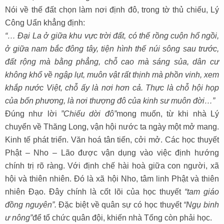
Nói về thế đất chọn làm nơi định đô, trong tờ thủ chiếu, Lý
Công Uẩn khẳng định:
“… Đại La ở giữa khu vực trời đất, có thế rồng cuộn hổ ngồi,
ở giữa nam bắc đông tây, tiện hình thế núi sông sau trước,
đất rộng mà bằng phẳng, chỗ cao mà sáng sủa, dân cư
không khổ về ngập lụt, muôn vật rất thịnh mà phồn vinh, xem
khắp nước Việt, chỗ ấy là nơi hơn cả. Thực là chỗ hội họp
của bốn phương, là nơi thượng đô của kinh sư muôn đời…”
Đúng như lời
”Chiếu dời đô”
mong muốn, từ khi nhà Lý
chuyển về Thăng Long, vận hội nước ta ngày một mở mang.
Kinh tế phát triển. Văn hoá tân tiến, cởi mở. Các học thuyết
Phật – Nho – Lão được vận dụng vào việc định hướng
chính trị rõ ràng. Với định chế hài hoà giữa con người, xã
hội và thiên nhiên. Đó là xã hội Nho, tâm linh Phật và thiên
nhiên Đạo. Đây chính là cốt lõi của học thuyết
“tam giáo
đồng nguyên”.
Đặc biệt về quân sự có học thuyết
“Ngụ binh
ư nông”
để tổ chức quân đội, khiến nhà Tống còn phải học.