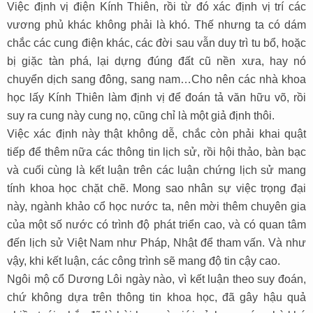
Việc định vị điện Kính Thiên, rồi từ đó xác định vị trí các
vương phủ khác không phải là khó. Thế nhưng ta có dám
chắc các cung điện khác, các đời sau vẫn duy trì tu bổ, hoặc
bị giặc tàn phá, lại dựng đúng đất cũ nền xưa, hay nó
chuyển dịch sang đông, sang nam…Cho nên các nhà khoa
học lấy Kính Thiên làm định vị để đoán tả văn hữu võ, rồi
suy ra cung này cung nọ, cũng chỉ là một giả định thôi.
Việc xác định này thật không dễ, chắc còn phải khai quật
tiếp để thêm nữa các thông tin lịch sử, rồi hội thảo, bàn bạc
và cuối cùng là kết luận trên các luận chứng lịch sử mang
tính khoa học chặt chẽ. Mong sao nhân sự việc trọng đại
này, ngành khảo cổ học nước ta, nên mời thêm chuyên gia
của một số nước có trình độ phát triển cao, và có quan tâm
đến lịch sử Việt Nam như Pháp, Nhật để tham vấn. Và như
vậy, khi kết luận, các công trình sẽ mang độ tin cậy cao.
Ngôi mộ cổ Dương Lôi ngày nào, vì kết luận theo suy đoán,
chứ không dựa trên thông tin khoa học, đã gây hậu quả