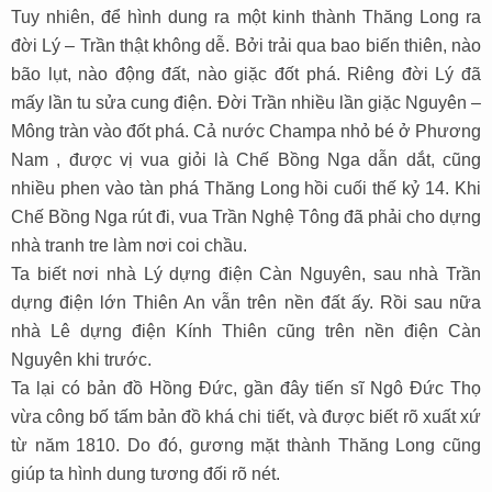
Tuy nhiên, để hình dung ra một kinh thành Thăng Long ra
đời Lý – Trần thật không dễ. Bởi trải qua bao biến thiên, nào
bão lụt, nào động đất, nào giặc đốt phá. Riêng đời Lý đã
mấy lần tu sửa cung điện. Đời Trần nhiều lần giặc Nguyên –
Mông tràn vào đốt phá. Cả nước Champa nhỏ bé ở Phương
Nam , được vị vua giỏi là Chế Bồng Nga dẫn dắt, cũng
nhiều phen vào tàn phá Thăng Long hồi cuối thế kỷ 14. Khi
Chế Bồng Nga rút đi, vua Trần Nghệ Tông đã phải cho dựng
nhà tranh tre làm nơi coi chầu.
Ta biết nơi nhà Lý dựng điện Càn Nguyên, sau nhà Trần
dựng điện lớn Thiên An vẫn trên nền đất ấy. Rồi sau nữa
nhà Lê dựng điện Kính Thiên cũng trên nền điện Càn
Nguyên khi trước.
Ta lại có bản đồ Hồng Đức, gần đây tiến sĩ Ngô Đức Thọ
vừa công bố tấm bản đồ khá chi tiết, và được biết rõ xuất xứ
từ năm 1810. Do đó, gương mặt thành Thăng Long cũng
giúp ta hình dung tương đối rõ nét.