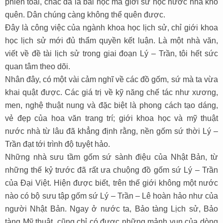
phiền toái, chắc đã là bài học mà giới sử học nước nhà khó
quên. Dân chúng càng không thể quên được.
Đây là công việc của ngành khoa học lịch sử, chỉ giới khoa
học lịch sử mới đủ thẩm quyền kết luận. Là một nhà văn,
viết về đề tài lịch sử trong giai đoạn Lý – Trần, tôi hết sức
quan tâm theo dõi.
Nhân đây, có một vài cảm nghĩ về các đồ gốm, sứ mà ta vừa
khai quật được. Các giá trị về kỹ năng chế tác như xương,
men, nghệ thuật nung và đặc biệt là phong cách tạo dáng,
vẻ đẹp của hoa văn trang trí; giới khoa học và mỹ thuật
nước nhà từ lâu đã khẳng định rằng, nền gốm sứ thời Lý –
Trần đạt tới trình độ tuyệt hảo.
Những nhà sưu tầm gốm sứ sành điệu của Nhật Bản, từ
những thế kỷ trước đã rất ưa chuộng đồ gốm sứ Lý – Trần
của Đại Việt. Hiện được biết, trên thế giới không một nước
nào có bộ sưu tập gốm sứ Lý – Trần – Lê hoàn hảo như của
người Nhật Bản. Ngay ở nước ta, Bảo tàng Lịch sử, Bảo
tàng Mỹ thuật, cũng chỉ có được những mảnh vụn của dòng