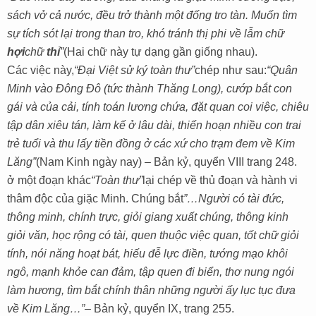
sách vở cả nước, đều trở thành một đống tro tàn. Muốn tìm
sự tích sót lại trong than tro, khó tránh thị phi về lẫm chữ
hợi
chữ
thỉ
”
(Hai chữ này tự dạng gần giống nhau).
Các việc này,
“Đại Việt sử ký toàn thư”
chép như sau:
“Quân
Minh vào Đông Đô (tức thành Thăng Long), cướp bắt con
gái và của cải, tính toán lương chứa, đặt quan coi việc, chiêu
tập dân xiêu tán, làm kế ở lâu dài, thiến hoạn nhiều con trai
trẻ tuổi và thu lấy tiền đồng ở các xứ cho trạm đem về Kim
Lăng”
(Nam Kinh ngày nay) – Bản kỷ, quyển VIII trang 248.
ở một đoạn khác
“Toàn thư”
lại chép về thủ đoạn và hành vi
thâm độc của giặc Minh. Chúng bắt
”…Người có tài đức,
thông minh, chính trực, giỏi giang xuất chúng, thông kinh
giỏi văn, học rộng có tài, quen thuộc việc quan, tốt chữ giỏi
tính, nói năng hoạt bát, hiếu đễ lực điền, tướng mạo khôi
ngô, mạnh khỏe can đảm, tập quen đi biển, thơ nung ngói
làm hương, tìm bắt chính thân những người ấy lục tục đưa
về Kim Lăng…”
– Bản kỷ, quyển IX, trang 255.