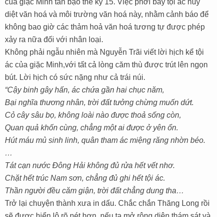
của giặc Minh tàn bạo thế kỷ 15. Việc phơi bày tội ác huỷ
diệt văn hoá và môi trường văn hoá này, nhằm cảnh báo để
không bao giờ các thảm hoả văn hoá tương tự được phép
xảy ra nữa đối với nhân loại.
Không phải ngẫu nhiên mà Nguyễn Trãi viết lời hịch kể tội
ác của giặc Minh,với tất cả lòng căm thù được trút lên ngọn
bút. Lời hịch có sức nặng như cả trái núi.
“Cậy binh gây hấn, ác chứa gần hai chục năm,
Bại nghĩa thương nhân, trời đất tưởng chừng muốn dứt.
Cỏ cây sâu bọ, không loài nào được thoả sống còn,
Quan quả khốn cùng, chẳng một ai được ở yên ổn.
Hút máu mủ sinh linh, quân tham ác miệng răng nhờn béo.
…
Tát cạn nước Đông Hải không đủ rửa hết vết nhơ.
Chặt hết trúc Nam sơn, chẳng đủ ghi hết tội ác.
Thần người đều căm giận, trời đất chẳng dung tha…
Trở lại chuyện thành xưa in dấu. Chắc chắn Thăng Long rồi
sẽ được hiển lộ rõ nét hơn, nếu ta mở rộng diện thám sát và