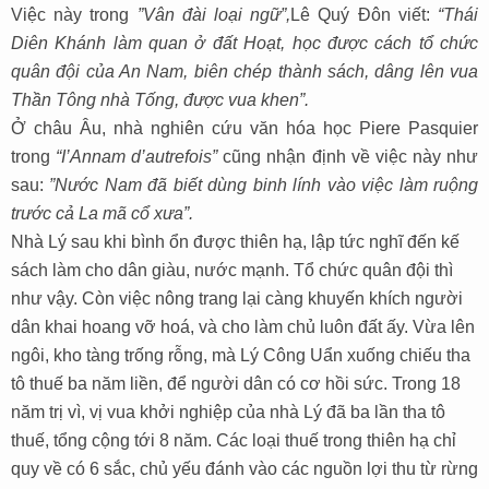
Việc này trong
”Vân đài loại ngữ”,
Lê Quý Đôn viết:
“Thái
Diên Khánh làm quan ở đất Hoạt, học được cách tổ chức
quân đội của An Nam, biên chép thành sách, dâng lên vua
Thần Tông nhà Tống, được vua khen”.
Ở châu Âu, nhà nghiên cứu văn hóa học Piere Pasquier
trong
“I’Annam d’autrefois”
cũng nhận định về việc này như
sau:
”Nước
Nam đã biết dùng binh lính vào việc làm ruộng
trước cả La mã cổ xưa”.
Nhà Lý sau khi bình ổn được thiên hạ, lập tức nghĩ đến kế
sách làm cho dân giàu, nước mạnh. Tổ chức quân đội thì
như vậy. Còn việc nông trang lại càng khuyến khích người
dân khai hoang vỡ hoá, và cho làm chủ luôn đất ấy. Vừa lên
ngôi, kho tàng trống rỗng, mà Lý Công Uẩn xuống chiếu tha
tô thuế ba năm liền, để người dân có cơ hồi sức. Trong 18
năm trị vì, vị vua khởi nghiệp của nhà Lý đã ba lần tha tô
thuế, tổng cộng tới 8 năm. Các loại thuế trong thiên hạ chỉ
quy về có 6 sắc, chủ yếu đánh vào các nguồn lợi thu từ rừng