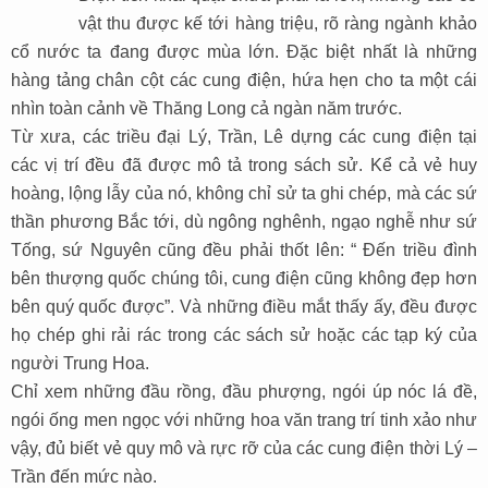
vật thu được kế tới hàng triệu, rõ ràng ngành khảo
cổ nước ta đang được mùa lớn. Đặc biệt nhất là những
hàng tảng chân cột các cung điện, hứa hẹn cho ta một cái
nhìn toàn cảnh về Thăng Long cả ngàn năm trước.
Từ xưa, các triều đại Lý, Trần, Lê dựng các cung điện tại
các vị trí đều đã được mô tả trong sách sử. Kể cả vẻ huy
hoàng, lộng lẫy của nó, không chỉ sử ta ghi chép, mà các sứ
thần phương Bắc tới, dù ngông nghênh, ngạo nghễ như sứ
Tống, sứ Nguyên cũng đều phải thốt lên: “ Đến triều đình
bên thượng quốc chúng tôi, cung điện cũng không đẹp hơn
bên quý quốc được”. Và những điều mắt thấy ấy, đều được
họ chép ghi rải rác trong các sách sử hoặc các tạp ký của
người Trung Hoa.
Chỉ xem những đầu rồng, đầu phượng, ngói úp nóc lá đề,
ngói ống men ngọc với những hoa văn trang trí tinh xảo như
vậy, đủ biết vẻ quy mô và rực rỡ của các cung điện thời Lý –
Trần đến mức nào.