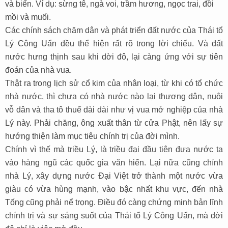
và biển. Ví dụ: sừng tê, ngà voi, trầm hương, ngọc trai, đồi
mồi và muối.
Các chính sách chăm dân và phát triển đất nước của Thái tổ
Lý Công Uẩn đều thể hiện rất rõ trong lời chiếu. Và đất
nước hưng thịnh sau khi dời đô, lại càng ứng với sự tiên
đoán của nhà vua.
Thật ra trong lịch sử cổ kim của nhân loại, từ khi có tổ chức
nhà nước, thì chưa có nhà nước nào lại thương dân, nuôi
vỗ dân và tha tô thuế dài dài như vị vua mở nghiệp của nhà
Lý này. Phải chăng, ông xuất thân từ cửa Phật, nên lấy sự
hướng thiện làm mục tiêu chính trị của đời mình.
Chính vì thế mà triều Lý, là triều đại đầu tiên đưa nước ta
vào hàng ngũ các quốc gia văn hiến. Lại nữa cũng chính
nhà Lý, xây dựng nước Đại Việt trở thành một nước vừa
giàu có vừa hùng mạnh, vào bậc nhất khu vực, đến nhà
Tống cũng phải nể trọng. Điều đó càng chứng minh bản lĩnh
chính trị và sự sáng suốt của Thái tổ Lý Công Uẩn, mà dời