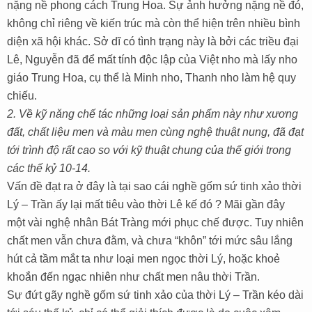
nặng nề phong cách Trung Hoa. Sự ảnh hưởng nặng nề đó,
không chỉ riêng về kiến trúc mà còn thể hiện trên nhiều bình
diện xã hội khác. Sở dĩ có tình trạng này là bởi các triều đại
Lê, Nguyễn đã để mất tính độc lập của Việt nho mà lấy nho
giáo Trung Hoa, cụ thể là Minh nho, Thanh nho làm hệ quy
chiếu.
2. Về kỹ năng chế tác những loại sản phẩm này như xương
đất, chất liệu men và màu men cùng nghệ thuật nung, đã đạt
tới trình độ rất cao so với kỹ thuật chung của thế giới trong
các thế kỷ 10-14.
Vấn đề đạt ra ở đây là tại sao cái nghề gốm sứ tinh xảo thời
Lý – Trần ấy lại mất tiêu vào thời Lê kế đó ? Mãi gần đây
một vài nghệ nhân Bát Tràng mới phục chế được. Tuy nhiên
chất men vẫn chưa đằm, và chưa “khôn” tới mức sâu lắng
hút cả tầm mắt ta như loại men ngọc thời Lý, hoặc khoẻ
khoắn đến ngạc nhiên như chất men nâu thời Trần.
Sự đứt gãy nghề gốm sứ tinh xảo của thời Lý – Trần kéo dài