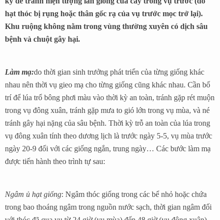
kỹ để tránh hiện tượng lẫn giống của cây trồng vụ trước (do
hạt thóc bị rụng hoặc thân gốc rạ của vụ trước mọc trở lại).
Khu ruộng không nằm trong vùng thường xuyên có dịch sâu
bệnh và chuột gây hại.
Làm mạ:
do thời gian sinh trưởng phát triển của từng giống khác
nhau nên thời vụ gieo mạ cho từng giống cũng khác nhau. Cần bố
trí để lúa trổ bông phơi màu vào thời kỳ an toàn, tránh gặp rét muộn
trong vụ đông xuân, tránh gặp mưa to gió lớn trong vụ mùa, và né
tránh gây hại nặng của sâu bệnh. Thời kỳ trỗ an toàn của lúa trong
vụ đông xuân tính theo dương lịch là trước ngày 5-5, vụ mùa trước
ngày 20-9 đối với các giống ngắn, trung ngày… Các bước làm mạ
được tiến hành theo trình tự sau:
Ngâm ủ hạt giống
: Ngâm thóc giống trong các bể nhỏ hoặc chứa
trong bao thoáng ngâm trong nguồn nước sạch, thời gian ngâm đối
với thóc đã qua vụ từ 24 giờ (vụ mùa) đến 48 giờ (vụ đông xuân).