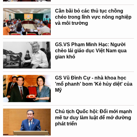
Cần bãi bỏ các thủ tục chồng
chéo trong lĩnh vực nông nghiệp
và môi trường
GS.VS Phạm Minh Hạc: Người
chèo lái giáo dục Việt Nam qua
gian khó
GS Vũ Đình Cự - nhà khoa học
'mổ phanh' bom 'Kẻ hủy diệt' của
Mỹ
Chủ tịch Quốc hội: Đổi mới mạnh
mẽ tư duy làm luật để mở đường
phát triển