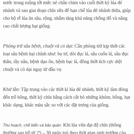
nước trong ruộng tới mức nẻ chân chim vào cuối thời kỳ lúa đẻ
nhánh và sau giai đoạn chín sữa để hạn chế lúa đẻ nhánh thừa, giúp
cho bộ rễ lúa ăn sâu, rộng, nhằm tăng khả năng chống đổ và nâng
cao chất lượng hạt giống
.
Phòng trừ sâu bệnh, chuột và cỏ dại
: Cần phòng trừ kịp thời các
loại sâu bệnh hại chính như: bọ trĩ, dòi đục lá, sâu cuốn lá, sâu đục
thân, rầy nâu, bệnh đạo ôn, bệnh bạc lá, đồng thời tích cực diệt
chuột và cỏ dại ngay từ đầu vụ
Khử lẫn
: Tập trung vào các thời kì lúa đẻ nhánh, thời kỳ làm đòng
đến trổ bông, thời kỳ chín bằng cách cắt bỏ những khóm, bông, hạt
khác dạng, khác màu sắc so với các đặt trưng của giống.
Khi lúa vừa đạt độ chín (thông
Thu hoạch, chế biến và bảo quản
:
thường sau trỗ từ 25 – 30 ngày tuỳ theo thời gian sinh trưởng của