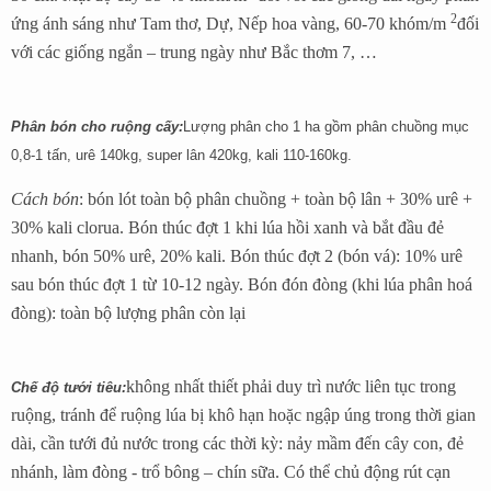
2
ứng ánh sáng như Tam thơ, Dự, Nếp hoa vàng, 60-70 khóm/m
đối
với các giống ngắn – trung ngày như Bắc thơm 7, …
Phân bón cho ruộng cấy:
Lượng phân cho 1 ha gồm phân chuồng mục
0,8-1 tấn, urê 140kg, super lân 420kg, kali 110-160kg.
Cách bón
: bón lót toàn bộ phân chuồng + toàn bộ lân + 30% urê +
30% kali clorua. Bón thúc đợt 1 khi lúa hồi xanh và bắt đầu đẻ
nhanh, bón 50% urê, 20% kali. Bón thúc đợt 2 (bón vá): 10% urê
sau bón thúc đợt 1 từ 10-12 ngày. Bón đón đòng (khi lúa phân hoá
đòng): toàn bộ lượng phân còn lại
không nhất thiết phải duy trì nước liên tục trong
Chế độ tưới tiêu:
ruộng, tránh để ruộng lúa bị khô hạn hoặc ngập úng trong thời gian
dài, cần tưới đủ nước trong các thời kỳ: nảy mầm đến cây con, đẻ
nhánh, làm đòng - trổ bông – chín sữa. Có thể chủ động rút cạn