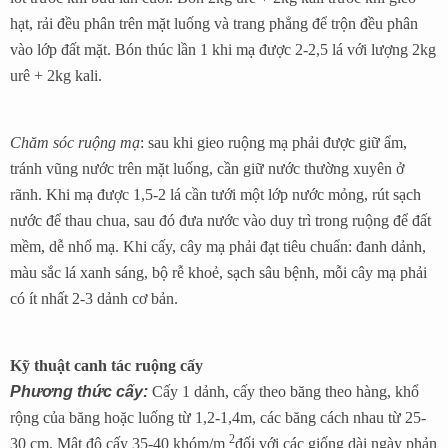
hạt, rải đều phân trên mặt luống và trang phẳng để trộn đều phân
vào lớp đất mặt. Bón thúc lần 1 khi mạ được 2-2,5 lá với lượng 2kg
urê + 2kg kali.
Chăm sóc ruộng mạ
: sau khi gieo ruộng mạ phải được giữ ẩm,
tránh vũng nước trên mặt luống, cần giữ nước thường xuyên ở
rãnh. Khi mạ được 1,5-2 lá cần tưới một lớp nước mỏng, rút sạch
nước để thau chua, sau đó đưa nước vào duy trì trong ruộng để đất
mềm, dễ nhổ mạ. Khi cấy, cây mạ phải đạt tiêu chuẩn: đanh dảnh,
màu sắc lá xanh sáng, bộ rễ khoẻ, sạch sâu bệnh, mỗi cây mạ phải
có ít nhất 2-3 dảnh cơ bản.
Kỹ thuật canh tác ruộng cấy
Phương thức cấy:
Cấy 1 dảnh, cấy theo băng theo hàng, khổ
rộng của băng hoặc luống từ 1,2-1,4m, các băng cách nhau từ 25-
2
30 cm. Mật độ cấy 35-40 khóm/m
đối với các giống dài ngày phản