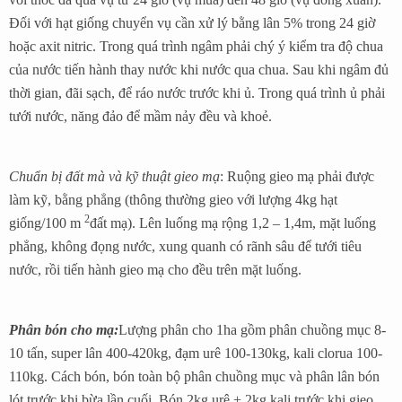
Đối với hạt giống chuyển vụ cần xử lý bằng lân 5% trong 24 giờ
hoặc axit nitric. Trong quá trình ngâm phải chý ý kiểm tra độ chua
của nước tiến hành thay nước khi nước qua chua. Sau khi ngâm đủ
thời gian, đãi sạch, để ráo nước trước khi ủ. Trong quá trình ủ phải
tưới nước, năng đảo để mầm nảy đều và khoẻ.
Chuẩn bị đất mà và kỹ thuật gieo mạ
: Ruộng gieo mạ phải được
làm kỹ, bằng phẳng (thông thường gieo với lượng 4kg hạt
2
giống/100 m
đất mạ). Lên luống mạ rộng 1,2 – 1,4m, mặt luống
phẳng, không đọng nước, xung quanh có rãnh sâu để tưới tiêu
nước, rồi tiến hành gieo mạ cho đều trên mặt luống.
Phân bón cho mạ:
Lượng phân cho 1ha gồm phân chuồng mục 8-
10 tấn, super lân 400-420kg, đạm urê 100-130kg, kali clorua 100-
110kg. Cách bón, bón toàn bộ phân chuồng mục và phân lân bón
lót trước khi bừa lần cuối. Bón 2kg urê + 2kg kali trước khi gieo