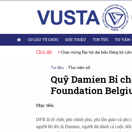
CƠ CẤU TỔ CHỨC
GIỚI THIỆU
TIN TỨC
TƯ VẤN 
Chủ đề:
 Đại hội lần thứ XIV của Đảng
Chào mừng Đại hội đại biểu Đảng bộ Liên
Tư liệu
Thư viện số
Quỹ Damien Bỉ c
Foundation Belgi
Mục tiêu
DFB là tổ chức phi chính phủ, phi tôn giáo và phi c
người Bỉ tên là Damien, người đã dành cả cuộc đờ