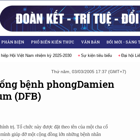
- PHẢN BIỆN
PHỔ BIẾN KIẾN THỨC
VĂN BẢN
ĐỔI MỚI - SÁNG 
 hiệp Hội Việt Nam nhiệm kỳ 2025-2030
Sự kiện tiêu biểu
Đại hội L
Thứ năm, 03/03/2005 17:37 (GMT+7)
hống bệnh phongDamien
um (DFB)
hính trị. Tổ chức này được đặt theo tên của một cha cố
i mình giúp đỡ một cộng đồng lớn những bệnh nhân