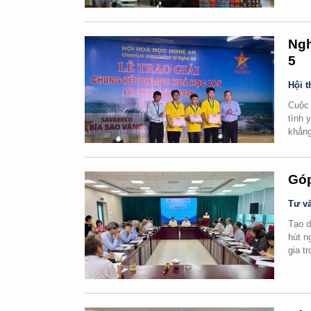
Ngh
5
Hội t
Cuộc 
tình 
khẳng
Góp
Tư vấ
Tạo d
hút n
gia t