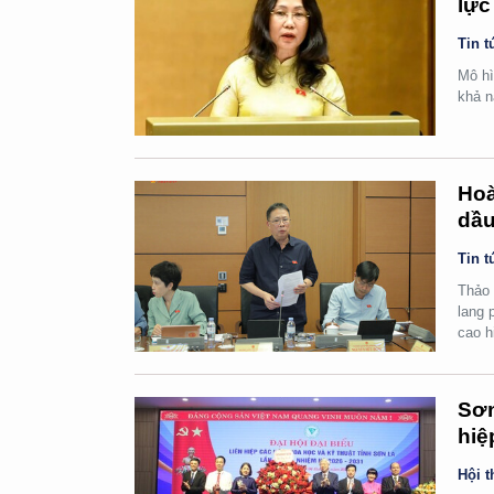
lực
Tin t
Mô hì
khả n
Hoà
dầu
Tin t
Thảo 
lang 
cao h
Sơn
hiệ
Hội t