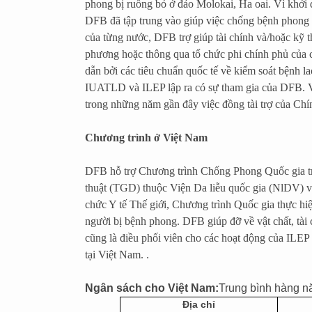
phong bị ruồng bỏ ở đảo Molokai, Ha oai. Vì khởi
DFB đã tập trung vào giúp việc chống bệnh phong v
của từng nước, DFB trợ giúp tài chính và/hoặc kỹ t
phương hoặc thông qua tổ chức phi chính phủ của
dẫn bởi các tiêu chuẩn quốc tế về kiểm soát bệnh
IUATLD và ILEP lập ra có sự tham gia của DFB. V
trong những năm gần đây việc đồng tài trợ của Chí
Chương trình ở Việt Nam
DFB hỗ trợ Chương trình Chống Phong Quốc gia t
thuật (TGD) thuộc Viện Da liễu quốc gia (NlDV) v
chức Y tế Thế giới, Chương trình Quốc gia thực h
người bị bệnh phong. DFB giúp đỡ về vật chất, tài
cũng là điều phối viên cho các hoạt động của ILEP
tại Việt Nam. .
Ngân sách cho Việt Nam:
Trung bình hàng 
Địa chỉ