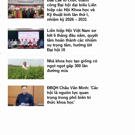
Đắk Lắk tổ chức thành
công Đại hội đại biểu Liên
hiệp các Hội Khoa học và
Kỹ thuật tỉnh lần thứ I,
nhiệm kỳ 2026 – 2031
Liên hiệp Hội Việt Nam sơ
kết 6 tháng đầu năm, quyết
tâm hoàn thành các nhiệm
vụ trọng tâm, hướng tới
Đại hội IX
,
Nhà khoa học tạo giống cỏ
ngọt ngọt gấp 300 lần
đường mía
ĐBQH Châu Văn Minh: 'Các
hội là nguồn lực quan
trọng trong phổ biến tri
thức khoa học'