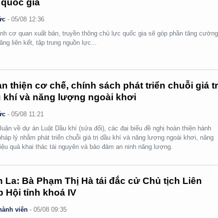
 quốc gia
ức
-
05/08 12:36
nh cơ quan xuất bản, truyền thông chủ lực quốc gia sẽ góp phần tăng cườn
ăng liên kết, tập trung nguồn lực...
n thiện cơ chế, chính sách phát triển chuỗi giá tr
 khí và năng lượng ngoài khơi
ức
-
05/08 11:21
luận về dự án Luật Dầu khí (sửa đổi), các đại biểu đề nghị hoàn thiện hành
pháp lý nhằm phát triển chuỗi giá trị dầu khí và năng lượng ngoài khơi, nâng
iệu quả khai thác tài nguyên và bảo đảm an ninh năng lượng.
 La: Bà Phạm Thị Hà tái đắc cử Chủ tịch Liên
p Hội tỉnh khoá IV
hành viên
-
05/08 09:35