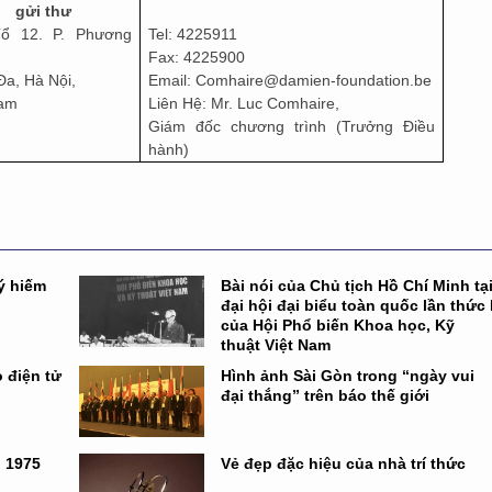
gửi thư
ổ 12. P. Phương
Tel: 4225911
Fax: 4225900
a, Hà Nội,
Email: Comhaire@damien-foundation.be
Nam
Liên Hệ: Mr. Luc Comhaire,
Giám đốc chương trình (Trưởng Điều
hành)
ý hiếm
Bài nói của Chủ tịch Hồ Chí Minh tạ
đại hội đại biểu toàn quốc lần thức 
của Hội Phổ biến Khoa học, Kỹ
thuật Việt Nam
 điện tử
Hình ảnh Sài Gòn trong “ngày vui
đại thắng” trên báo thế giới
n 1975
Vẻ đẹp đặc hiệu của nhà trí thức