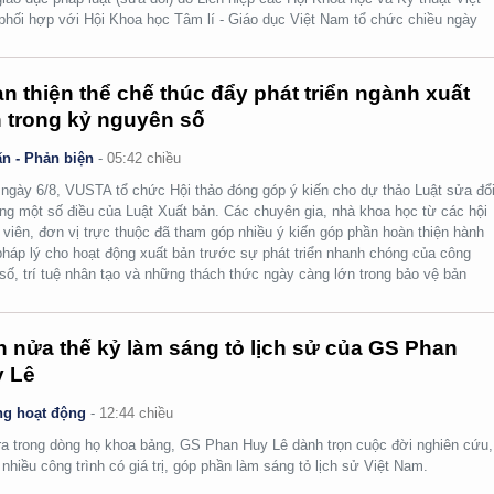
hối hợp với Hội Khoa học Tâm lí - Giáo dục Việt Nam tổ chức chiều ngày
n thiện thể chế thúc đẩy phát triển ngành xuất
 trong kỷ nguyên số
n - Phản biện
-
05:42 chiều
ngày 6/8, VUSTA tổ chức Hội thảo đóng góp ý kiến cho dự thảo Luật sửa đổi
ng một số điều của Luật Xuất bản. Các chuyên gia, nhà khoa học từ các hội
 viên, đơn vị trực thuộc đã tham góp nhiều ý kiến góp phần hoàn thiện hành
pháp lý cho hoạt động xuất bản trước sự phát triển nhanh chóng của công
số, trí tuệ nhân tạo và những thách thức ngày càng lớn trong bảo vệ bản
.
 nửa thế kỷ làm sáng tỏ lịch sử của GS Phan
 Lê
g hoạt động
-
12:44 chiều
ra trong dòng họ khoa bảng, GS Phan Huy Lê dành trọn cuộc đời nghiên cứu,
i nhiều công trình có giá trị, góp phần làm sáng tỏ lịch sử Việt Nam.