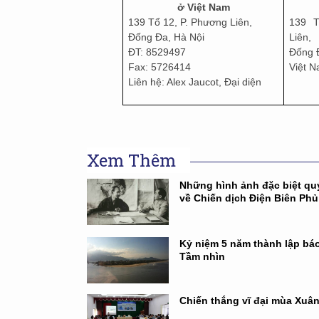
ở Việt Nam
139 Tổ 12, P. Phương Liên,
139 T
Đống Đa, Hà Nội
Liên,
ĐT: 8529497
Đống Đ
Fax: 5726414
Việt 
Liên hệ: Alex Jaucot, Đại diện
Xem Thêm
Những hình ảnh đặc biệt qu
về Chiến dịch Điện Biên Phủ
Kỷ niệm 5 năm thành lập báo
Tầm nhìn
Chiến thắng vĩ đại mùa Xuâ