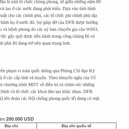
 đầu là một tổ chức chống phong, từ giữa những năm 80
à lao ở các nước đang phát triển. Dựa vào tình hình
huật cho các chính phủ, các tổ chức phi chính phủ địa
 chính họ ở nước đó. Sự giúp đỡ của DFB được hướng
 lao và bệnh phong do các uỷ ban chuyên gia của WHO,
iệc gây quỹ được tiến hành trong công chúng Bỉ và
nh phủ Bỉ đang trở nên quan trọng hơn.
rên phạm vi toàn quốc thông qua Phòng Chỉ đạo Kỹ
à ở các cấp tỉnh và huyện. Theo khuyến nghị của Tổ
iện chương trình MDT về điều trị và chăm sóc những
 chính và tổ chức các khoá đào tạo khác nhau. DFB
 (Liên đoàn các Hội chống phong quốc tế) đang có mặt
năm
200.000 USD
Địa chỉ
Địa chỉ quốc tế