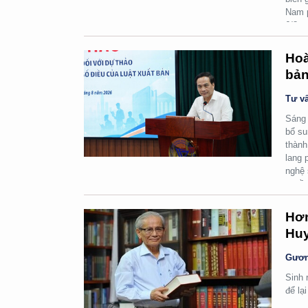
Nam p
6/8.
Hoà
bản
Tư vấ
Sáng 
bổ su
thành
lang 
nghệ 
quyền
Hơn
Huy
Gươn
Sinh 
để lạ