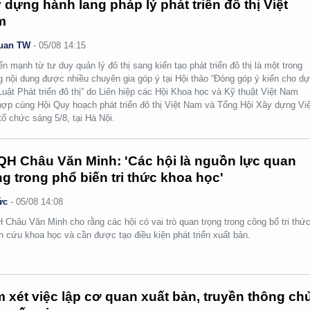
 dựng hành lang pháp lý phát triển đô thị Việt
m
uan TW
-
05/08 14:15
n mạnh từ tư duy quản lý đô thị sang kiến tạo phát triển đô thị là một trong
 nội dung được nhiều chuyên gia góp ý tại Hội thảo “Đóng góp ý kiến cho d
Luật Phát triển đô thị” do Liên hiệp các Hội Khoa học và Kỹ thuật Việt Nam
hợp cùng Hội Quy hoạch phát triển đô thị Việt Nam và Tổng Hội Xây dựng Việ
ổ chức sáng 5/8, tại Hà Nội.
H Châu Văn Minh: 'Các hội là nguồn lực quan
ng trong phổ biến tri thức khoa học'
ức
-
05/08 14:08
Châu Văn Minh cho rằng các hội có vai trò quan trọng trong công bố tri thức
n cứu khoa học và cần được tạo điều kiện phát triển xuất bản.
 xét việc lập cơ quan xuất bản, truyền thông ch