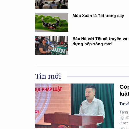
Mùa Xuân là Tết trồng cây
Bác Hồ với Tết cổ truyền và
dựng nếp sống mới
Tin mới
Góp
luậ
Tư vấ
Tăng 
hội đ
được 
biến 