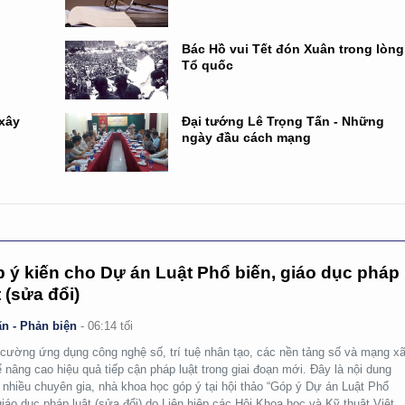
Bác Hồ vui Tết đón Xuân trong lòng
Tổ quốc
 xây
Đại tướng Lê Trọng Tấn - Những
ngày đầu cách mạng
 ý kiến cho Dự án Luật Phổ biến, giáo dục pháp
t (sửa đổi)
n - Phản biện
-
06:14 tối
cường ứng dụng công nghệ số, trí tuệ nhân tạo, các nền tảng số và mạng x
ể nâng cao hiệu quả tiếp cận pháp luật trong giai đoạn mới. Đây là nội dung
nhiều chuyên gia, nhà khoa học góp ý tại hội thảo “Góp ý Dự án Luật Phổ
giáo dục pháp luật (sửa đổi) do Liên hiệp các Hội Khoa học và Kỹ thuật Việt