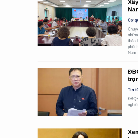
Xây
Na
Cơ q
Chuyể
những
thảo 
phối 
Nam t
ĐBQ
trọ
Tin t
ĐBQH 
nghiê
Xem