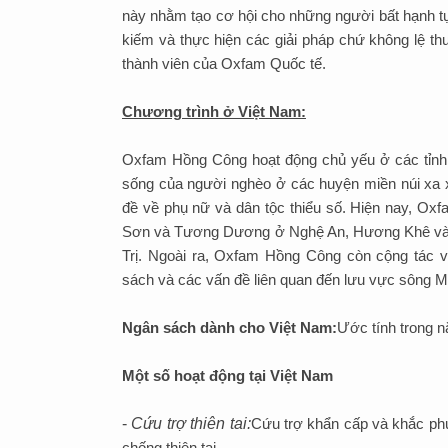
này nhằm tạo cơ hội cho những người bất hạnh t
kiếm và thực hiện các giải pháp chứ không lệ t
thành viên của Oxfam Quốc tế.
Chương trình ở Việt Nam:
Oxfam Hồng Công hoạt động chủ yếu ở các tỉnh 
sống của người nghèo ở các huyện miền núi xa x
đề về phụ nữ và dân tộc thiểu số. Hiện nay, Ox
Sơn và Tương Dương ở Nghệ An, Hương Khê và 
Trị. Ngoài ra, Oxfam Hồng Công còn cộng tác 
sách và các vấn đề liên quan đến lưu vực sông 
Ngân sách dành cho Việt Nam:
Ước tính trong 
Một số hoạt động tại Việt Nam
-
Cứu trợ thiên tai:
Cứu trợ khẩn cấp và khắc phụ