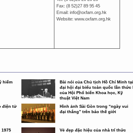
Fax: (8 52)27 89 95 45
Email: info@oxfam.org.hk
Website: www.oxfam.org.hk
ý hiếm
Bài nói của Chủ tịch Hồ Chí Minh tạ
đại hội đại biểu toàn quốc lần thức 
của Hội Phổ biến Khoa học, Kỹ
thuật Việt Nam
 điện tử
Hình ảnh Sài Gòn trong “ngày vui
đại thắng” trên báo thế giới
n 1975
Vẻ đẹp đặc hiệu của nhà trí thức