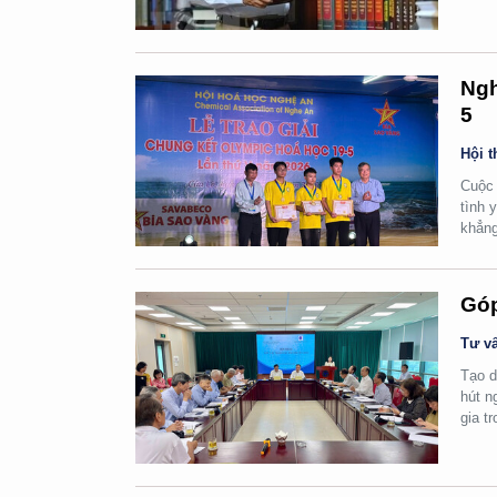
Ngh
5
Hội t
Cuộc 
tình 
khẳng
Góp
Tư vấ
Tạo d
hút n
gia t