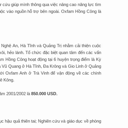
ự cứu giúp mình thông qua việc nâng cao năng lực tìm
huộc vào nguồn hỗ trợ bên ngoài. Oxfam Hồng Công là
Nghệ An, Hà Tĩnh và Quảng Trị nhằm cải thiện cuộc
ôi, hẻo lánh. Tổ chức đặc biệt quan tâm đến các vấn
fam Hồng Công hoạt động tại 6 huyện trọng điểm là Kỳ
Vũ Quang ở Hà Tĩnh, Đa Krông và Gio Linh ở Quảng
với Oxfam Anh ở Trà Vinh để vận động về các chính
Mê Kông.
năm 2001/2002 là
850.000 USD.
c hậu quả thiên tai; Nghiên cứu và giáo dục về phòng