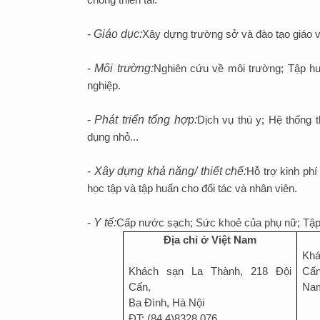
chống thiên tai.
-
Giáo dục:
Xây dựng trường sở và đào tạo giáo v
-
Môi trường:
Nghiên cứu về môi trường; Tập hu
nghiệp.
-
Phát triển tổng hợp:
Dịch vụ thú y; Hệ thống 
dụng nhỏ...
-
Xây dựng khả năng/ thiết chế:
Hỗ trợ kinh ph
học tập và tập huấn cho đối tác và nhân viên.
-
Y tế:
Cấp nước sạch; Sức khoẻ của phụ nữ; Tập 
Địa chỉ ở Việt Nam
Khá
Khách sạn La Thành, 218 Đội
Cấn
Cấn,
Na
Ba Đình, Hà Nội
ĐT: (84 4)8328 076