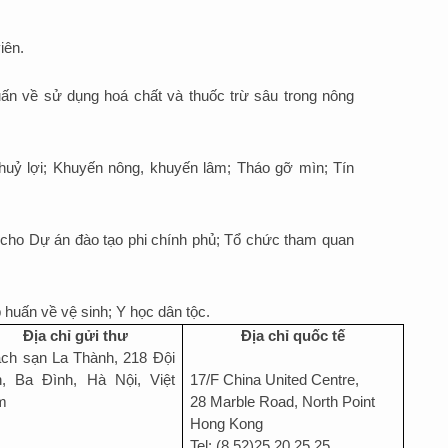
iên.
ấn về sử dụng hoá chất và thuốc trừ sâu trong nông
thuỷ lợi; Khuyến nông, khuyến lâm; Tháo gỡ mìn; Tín
í cho Dự án đào tạo phi chính phủ; Tổ chức tham quan
huấn về vệ sinh; Y học dân tộc.
Địa chỉ gửi thư
Địa chỉ quốc tế
ch sạn La Thành, 218 Đội
, Ba Đình, Hà Nội, Việt
17/F China United Centre,
m
28 Marble Road, North Point
Hong Kong
Tel: (8 52)25 20 25 25