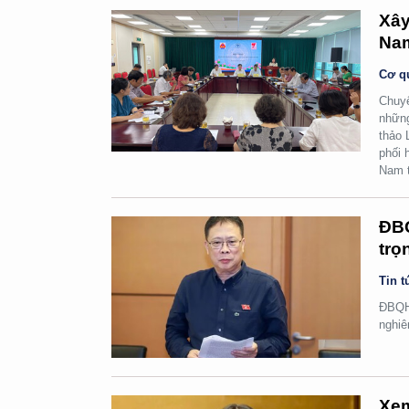
Xây
Na
Cơ q
Chuyể
những
thảo 
phối 
Nam t
ĐBQ
trọ
Tin t
ĐBQH 
nghiê
Xem