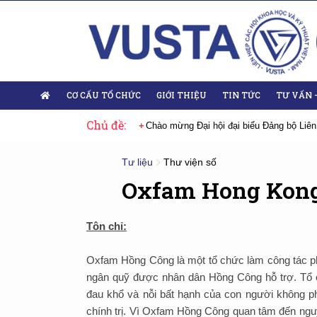
CƠ CẤU TỔ CHỨC
GIỚI THIỆU
TIN TỨC
TƯ VẤN 
Chủ đề:
 Đại hội lần thứ XIV của Đảng
Chào mừng Đại hội đại biểu Đảng bộ Liên
Tư liệu
Thư viện số
Oxfam Hong Kon
Tôn chỉ:
Oxfam Hồng Công là một tổ chức làm công tác ph
ngân quỹ được nhân dân Hồng Công hỗ trợ. Tổ c
đau khổ và nỗi bất hạnh của con người không phâ
chính trị. Vì Oxfam Hồng Công quan tâm đến ngu