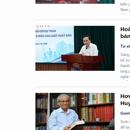
biến 
Nam p
6/8.
Hoà
bản
Tư vấ
Sáng 
bổ su
thành
lang 
nghệ 
quyền
Hơn
Huy
Gươn
Sinh 
để lạ