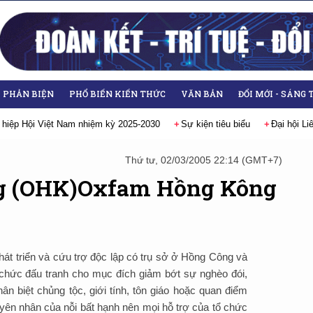
- PHẢN BIỆN
PHỔ BIẾN KIẾN THỨC
VĂN BẢN
ĐỔI MỚI - SÁNG 
 hiệp Hội Việt Nam nhiệm kỳ 2025-2030
Sự kiện tiêu biểu
Đại hội L
Thứ tư, 02/03/2005 22:14 (GMT+7)
g (OHK)Oxfam Hồng Kông
át triển và cứu trợ độc lập có trụ sở ở Hồng Công và
hức đấu tranh cho mục đích giảm bớt sự nghèo đói,
n biệt chủng tộc, giới tính, tôn giáo hoặc quan điểm
yên nhân của nỗi bất hạnh nên mọi hỗ trợ của tổ chức