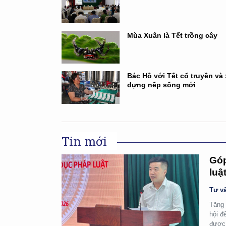
Mùa Xuân là Tết trồng cây
Bác Hồ với Tết cổ truyền và
dựng nếp sống mới
Tin mới
Góp
luậ
Tư vấ
Tăng 
hội đ
được 