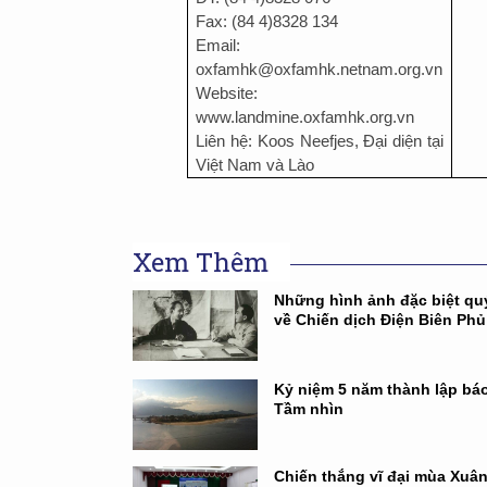
Fax: (84 4)8328 134
Email:
oxfamhk@oxfamhk.netnam.org.vn
Website:
www.landmine.oxfamhk.org.vn
Liên hệ: Koos Neefjes, Đại diện tại
Việt Nam và Lào
Xem Thêm
Những hình ảnh đặc biệt qu
về Chiến dịch Điện Biên Phủ
Kỷ niệm 5 năm thành lập báo
Tầm nhìn
Chiến thắng vĩ đại mùa Xuâ