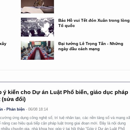
Bác Hồ vui Tết đón Xuân trong lòng
Tổ quốc
 xây
Đại tướng Lê Trọng Tấn - Những
ngày đầu cách mạng
 ý kiến cho Dự án Luật Phổ biến, giáo dục pháp
t (sửa đổi)
n - Phản biện
-
06/08 18:14
cường ứng dụng công nghệ số, trí tuệ nhân tạo, các nền tảng số và mạng x
ể nâng cao hiệu quả tiếp cận pháp luật trong giai đoạn mới. Đây là nội dung
nhiều chuyên gia, nhà khoa học góp ý tại hội thảo “Góp ý Dự án Luật Phổ