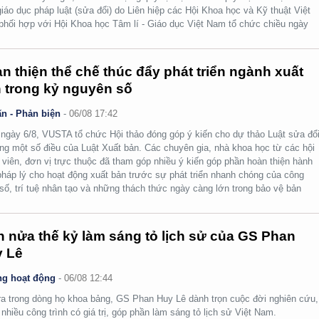
giáo dục pháp luật (sửa đổi) do Liên hiệp các Hội Khoa học và Kỹ thuật Việt
hối hợp với Hội Khoa học Tâm lí - Giáo dục Việt Nam tổ chức chiều ngày
n thiện thể chế thúc đẩy phát triển ngành xuất
 trong kỷ nguyên số
n - Phản biện
-
06/08 17:42
ngày 6/8, VUSTA tổ chức Hội thảo đóng góp ý kiến cho dự thảo Luật sửa đổi
ng một số điều của Luật Xuất bản. Các chuyên gia, nhà khoa học từ các hội
 viên, đơn vị trực thuộc đã tham góp nhiều ý kiến góp phần hoàn thiện hành
pháp lý cho hoạt động xuất bản trước sự phát triển nhanh chóng của công
số, trí tuệ nhân tạo và những thách thức ngày càng lớn trong bảo vệ bản
.
 nửa thế kỷ làm sáng tỏ lịch sử của GS Phan
 Lê
g hoạt động
-
06/08 12:44
ra trong dòng họ khoa bảng, GS Phan Huy Lê dành trọn cuộc đời nghiên cứu,
i nhiều công trình có giá trị, góp phần làm sáng tỏ lịch sử Việt Nam.