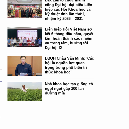
Đắk Lắk tổ chức thành
công Đại hội đại biểu Liên
hiệp các Hội Khoa học và
Kỹ thuật tỉnh lần thứ I,
nhiệm kỳ 2026 – 2031
Liên hiệp Hội Việt Nam sơ
kết 6 tháng đầu năm, quyết
tâm hoàn thành các nhiệm
vụ trọng tâm, hướng tới
Đại hội IX
ĐBQH Châu Văn Minh: 'Các
hội là nguồn lực quan
trọng trong phổ biến tri
thức khoa học'
Nhà khoa học tạo giống cỏ
ngọt ngọt gấp 300 lần
đường mía
ã