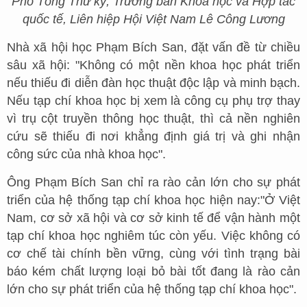
Phó Tổng Thư ký, Trưởng ban Khoa học và Hợp tác
quốc tế, Liên hiệp Hội Việt Nam Lê Công Lương
Nhà xã hội học Phạm Bích San, đặt vấn đề từ chiều
sâu xã hội: "Không có một nền khoa học phát triển
nếu thiếu đi diễn đàn học thuật độc lập và minh bạch.
Nếu tạp chí khoa học bị xem là công cụ phụ trợ thay
vì trụ cột truyền thông học thuật, thì cả nền nghiên
cứu sẽ thiếu đi nơi khẳng định giá trị và ghi nhận
công sức của nhà khoa học".
Ông Phạm Bích San chỉ ra rào cản lớn cho sự phát
triển của hệ thống tạp chí khoa học hiện nay:"Ở Việt
Nam, cơ sở xã hội và cơ sở kinh tế để vận hành một
tạp chí khoa học nghiêm túc còn yếu. Việc không có
cơ chế tài chính bền vững, cùng với tình trạng bài
báo kém chất lượng loại bỏ bài tốt đang là rào cản
lớn cho sự phát triển của hệ thống tạp chí khoa học".