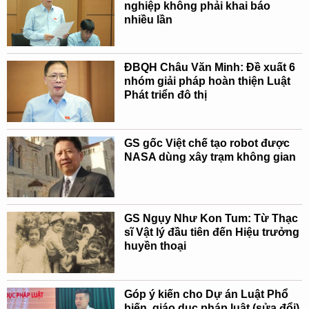
nghiệp không phải khai báo
nhiều lần
ĐBQH Châu Văn Minh: Đề xuất 6
nhóm giải pháp hoàn thiện Luật
Phát triển đô thị
GS gốc Việt chế tạo robot được
NASA dùng xây trạm không gian
GS Ngụy Như Kon Tum: Từ Thạc
sĩ Vật lý đầu tiên đến Hiệu trưởng
huyền thoại
Góp ý kiến cho Dự án Luật Phổ
biến, giáo dục pháp luật (sửa đổi)