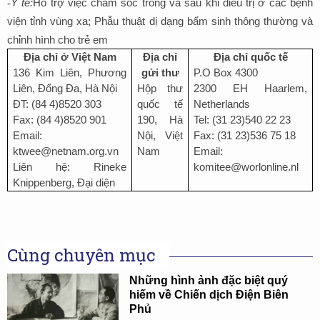
-
Y tế:
Hỗ trợ việc chăm sóc trong và sau khi điều trị ở các bệnh
viện tỉnh vùng xa; Phẫu thuật dị dạng bẩm sinh thông thường và
chỉnh hình cho trẻ em
Địa chỉ ở Việt Nam
Địa chỉ
Địa chỉ quốc tế
136 Kim Liên, Phương
gửi thư
P.O Box 4300
Liên, Đống Đa, Hà Nội
Hộp thư
2300 EH Haarlem,
ĐT: (84 4)8520 303
quốc tế
Netherlands
Fax: (84 4)8520 901
190, Hà
Tel: (31 23)540 22 23
Email:
Nội, Việt
Fax: (31 23)536 75 18
ktwee@netnam.org.vn
Nam
Email:
Liên hệ: Rineke
komitee@worlonline.nl
Knippenberg, Đại diện
Cùng chuyên mục
Những hình ảnh đặc biệt quý
hiếm về Chiến dịch Điện Biên
Phủ