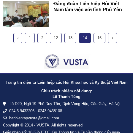
Đảng đoàn Liên hiệp Hội Việt
Nam làm việc với tỉnh Phú Yên
‹
1
2
12
13
14
15
›
Trang tin điện tử Liên hiệp các Hội Khoa học và Kỹ thuật Việt Nam
Chịu trách nhiệm nội dung:
Lê Thanh Tùng
Lô D20, Ngõ 19 Phố Duy Tân, Dịch Vọng Hậu, Cầu Giấy, Hà Nội.
024.3.9432206 - 0243 9438108
banbientapvusta@gmail.com
Copyright © 2014 - VUSTA. All rights reserved
Giấy phép số: 18/GP-TTĐT, Bộ Thông tin và Truyền thông cấp ngày