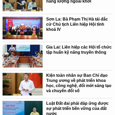
năng lượng ngoài khơi
Sơn La: Bà Phạm Thị Hà tái đắc
cử Chủ tịch Liên hiệp Hội tỉnh
khoá IV
Gia Lai: Liên hiệp các Hội tổ chức
tập huấn kỹ năng truyền thông
Kiện toàn nhân sự Ban Chỉ đạo
Trung ương về phát triển khoa
học, công nghệ, đổi mới sáng tạo
và chuyển đổi số
Luật Đất đai phải đáp ứng được
sự phát triển bền vững của đất
nước