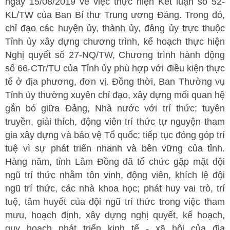
ngày 15/08/2019 về việc thực hiện Kết luận số 52-
KL/TW của Ban Bí thư Trung ương Đảng. Trong đó,
chỉ đạo các huyện ủy, thành ủy, đảng ủy trực thuộc
Tỉnh ủy xây dựng chương trình, kế hoạch thực hiện
Nghị quyết số 27-NQ/TW, Chương trình hành động
số 66-CTr/TU của Tỉnh ủy phù hợp với điều kiện thực
tế ở địa phương, đơn vị. Đồng thời, Ban Thường vụ
Tỉnh ủy thường xuyên chỉ đạo, xây dựng mối quan hệ
gắn bó giữa Đảng, Nhà nước với trí thức; tuyên
truyền, giải thích, động viên trí thức tự nguyện tham
gia xây dựng và bảo vệ Tổ quốc; tiếp tục đóng góp trí
tuệ vì sự phát triển nhanh và bền vững của tỉnh.
Hàng năm, tỉnh Lâm Đồng đã tổ chức gặp mặt đội
ngũ trí thức nhằm tôn vinh, động viên, khích lệ đội
ngũ trí thức, các nhà khoa học; phát huy vai trò, trí
tuệ, tâm huyết của đội ngũ trí thức trong việc tham
mưu, hoạch định, xây dựng nghị quyết, kế hoạch,
quy hoạch phát triển kinh tế - xã hội của địa