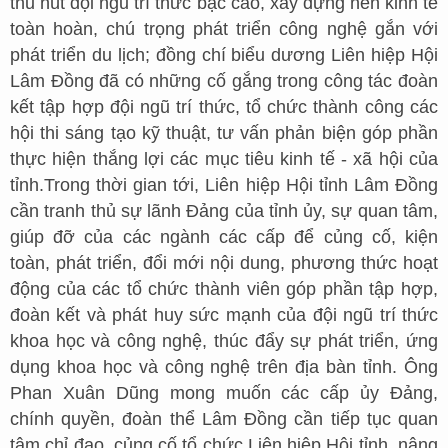
thu hút đội ngũ trí thức bậc cao, xây dựng nền kinh tế
toàn hoàn, chú trọng phát triển công nghệ gắn với
phát triển du lịch; đồng chí biểu dương Liên hiệp Hội
Lâm Đồng đã có những cố gắng trong công tác đoàn
kết tập hợp đội ngũ trí thức, tổ chức thành công các
hội thi sáng tạo kỹ thuật, tư vấn phản biện góp phần
thực hiện thắng lợi các mục tiêu kinh tế - xã hội của
tỉnh.Trong thời gian tới, Liên hiệp Hội tỉnh Lâm Đồng
cần tranh thủ sự lãnh Đảng của tỉnh ủy, sự quan tâm,
giúp đỡ của các ngành các cấp để củng cố, kiện
toàn, phát triển, đổi mới nội dung, phương thức hoạt
động của các tổ chức thành viên góp phần tập hợp,
đoàn kết và phát huy sức mạnh của đội ngũ trí thức
khoa học và công nghệ, thúc đẩy sự phát triển, ứng
dụng khoa học và công nghệ trên địa bàn tỉnh. Ông
Phan Xuân Dũng mong muốn các cấp ủy Đảng,
chính quyền, đoàn thể Lâm Đồng cần tiếp tục quan
tâm chỉ đạo, củng cố tổ chức Liên hiệp Hội tỉnh, nâng