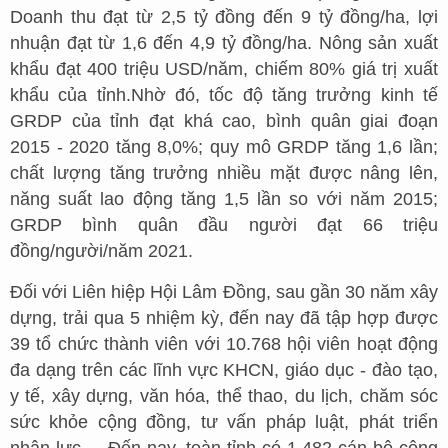
Doanh thu đạt từ 2,5 tỷ đồng đến 9 tỷ đồng/ha, lợi
nhuận đạt từ 1,6 đến 4,9 tỷ đồng/ha. Nông sản xuất
khẩu đạt 400 triệu USD/năm, chiếm 80% giá trị xuất
khẩu của tỉnh.Nhờ đó, tốc độ tăng trưởng kinh tế
GRDP của tỉnh đạt khá cao, bình quân giai đoạn
2015 - 2020 tăng 8,0%; quy mô GRDP tăng 1,6 lần;
chất lượng tăng trưởng nhiều mặt được nâng lên,
năng suất lao động tăng 1,5 lần so với năm 2015;
GRDP bình quân đầu người đạt 66 triệu
đồng/người/năm 2021.
Đối với Liên hiệp Hội Lâm Đồng, sau gần 30 năm xây
dựng, trải qua 5 nhiệm kỳ, đến nay đã tập hợp được
39 tổ chức thành viên với 10.768 hội viên hoạt động
đa dạng trên các lĩnh vực KHCN, giáo dục - đào tạo,
y tế, xây dựng, văn hóa, thể thao, du lịch, chăm sóc
sức khỏe cộng đồng, tư vấn pháp luật, phát triển
nhân lực... Đến nay, toàn tỉnh có 1.482 cán bộ công